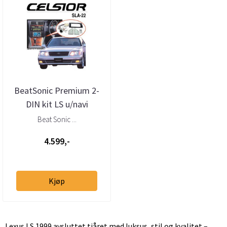
BeatSonic Premium 2-
DIN kit LS u/navi
u/Nakamichi (1998 -
Beat Sonic ...
2000)
4.599,-
Kjøp
Lexus LS 1999 avsluttet tiåret med luksus, stil og kvalitet –