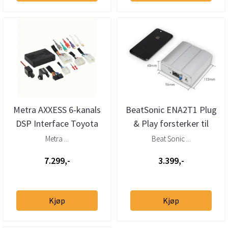
Metra AXXESS 6-kanals
BeatSonic ENA2T1 Plug
DSP Interface Toyota
& Play forsterker til
Lexus Subaru 1986 -&g
Toyota/Lexus/Subaru
Metra ...
Beat Sonic ...
(1986 ...
7.299,-
3.399,-
Kjøp
Kjøp