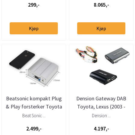
299,-
8.065,-
Kjøp
Kjøp
Beatsonic kompakt Plug
Dension Gateway DAB
& Play forsterker Toyota
Toyota, Lexus (2003 -
Lexus Subaru
2016)
Beat Sonic ...
Dension ...
2.499,-
4.197,-