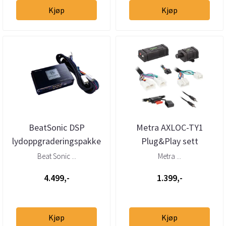
Kjøp
Kjøp
BeatSonic DSP
Metra AXLOC-TY1
lydoppgraderingspakke
Plug&Play sett
Lexus (1989 - 2022)
forsterker Toyota/Subaru
Beat Sonic ...
Metra ...
u/aktivt
1986--> u/akti...
4.499,-
1.399,-
Kjøp
Kjøp