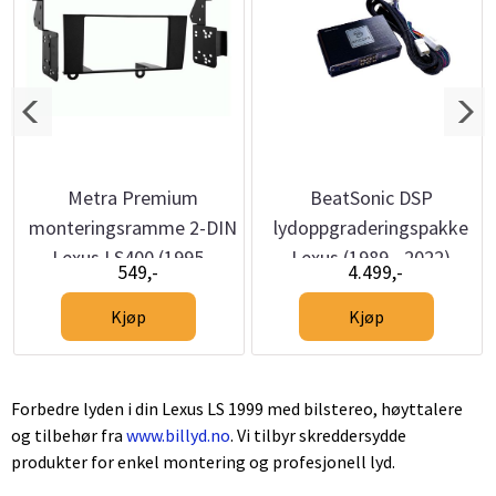
Metra Premium
BeatSonic DSP
monteringsramme 2-DIN
lydoppgraderingspakke
Lexus LS400 (1995 -
Lexus (1989 - 2022)
549,-
4.499,-
2000)
u/aktivt
Kjøp
Kjøp
Forbedre lyden i din Lexus LS 1999 med bilstereo, høyttalere
og tilbehør fra
www.billyd.no
. Vi tilbyr skreddersydde
produkter for enkel montering og profesjonell lyd.