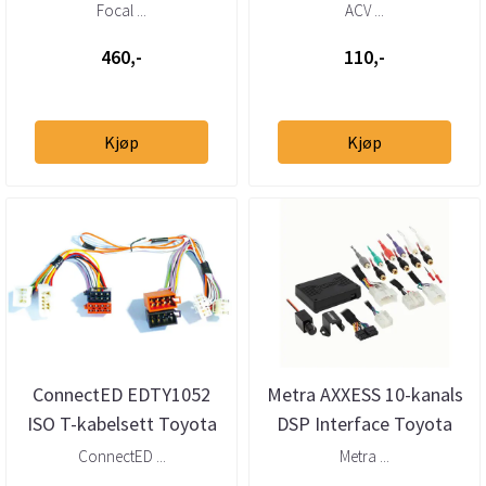
>)
Subaru 1986–2023
Focal ...
ACV ...
460,-
110,-
Kjøp
Kjøp
ConnectED EDTY1052
Metra AXXESS 10-kanals
ISO T-kabelsett Toyota
DSP Interface Toyota
Lexus Subaru Daihatsu
Lexus Subaru 1986 -&
ConnectED ...
Metra ...