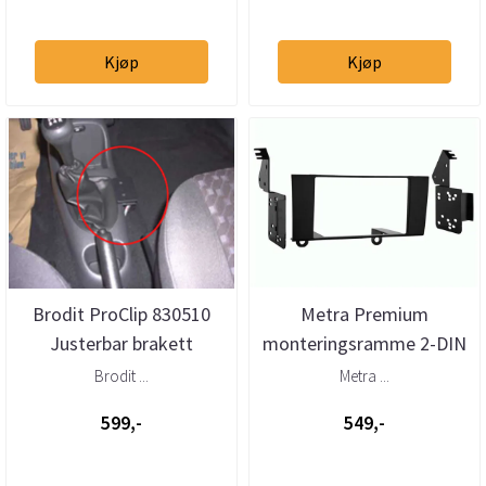
Kjøp
Kjøp
Brodit ProClip 830510
Metra Premium
Justerbar brakett
monteringsramme 2-DIN
Lexus LS400 (1995 -
Brodit ...
Metra ...
2000)
599,-
549,-