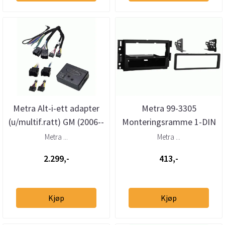
Metra Alt-i-ett adapter
Metra 99-3305
(u/multif.ratt) GM (2006--
Monteringsramme 1-DIN
>)
GM Multikit (2006 -->)
Metra ...
Metra ...
2.299,-
413,-
Kjøp
Kjøp