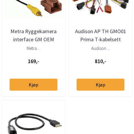
Metra Ryggekamera
Audison AP TH GMO01
interface GM OEM
Prima T-kabelsett
kamera -
GM/Opel (20xx- 20xx)
Metra ...
Audison ...
ettermarkedsspiller
169,-
810,-
Kjøp
Kjøp