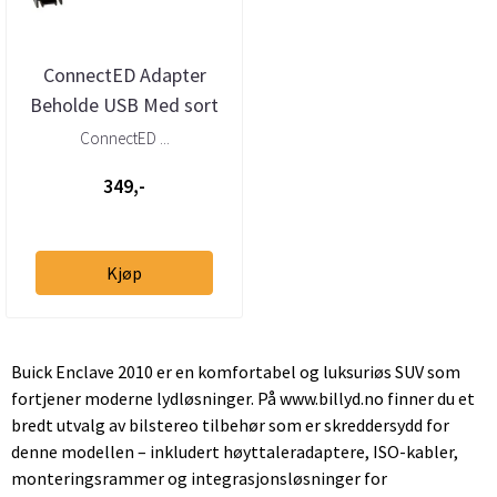
ConnectED Adapter
Beholde USB Med sort
Autolink plugg
ConnectED ...
349,-
Kjøp
Buick Enclave 2010 er en komfortabel og luksuriøs SUV som
fortjener moderne lydløsninger. På www.billyd.no finner du et
bredt utvalg av bilstereo tilbehør som er skreddersydd for
denne modellen – inkludert høyttaleradaptere, ISO-kabler,
monteringsrammer og integrasjonsløsninger for