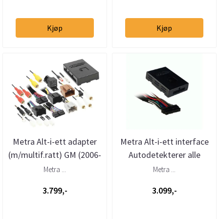
Kjøp
Kjøp
Metra Alt-i-ett adapter
Metra Alt-i-ett interface
(m/multif.ratt) GM (2006-
Autodetekterer alle
->)(m/u akti
konfigurasjoner
Metra ...
Metra ...
3.799,-
3.099,-