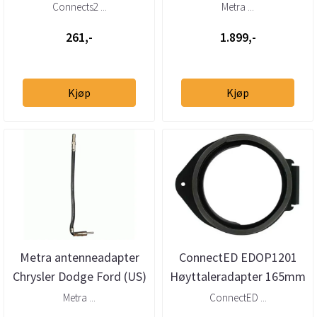
(universalt, automatisk)
Connects2 ...
Metra ...
261,-
1.899,-
Kjøp
Kjøp
Metra antenneadapter
ConnectED EDOP1201
Chrysler Dodge Ford (US)
Høyttaleradapter 165mm
GM Jeep Saab
Opel/GM (2006 →)
Metra ...
ConnectED ...