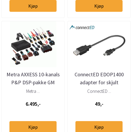
Kjøp
Kjøp
Metra AXXESS 10-kanals
ConnectED EDOP1400
P&P DSP-pakke GM
adapter for skjult
(2007 - 2017)
montering av Dension
Metra ...
ConnectED ...
DAB+U (Auto...
6.495,-
49,-
Kjøp
Kjøp