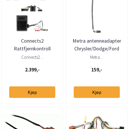
Connects2
Metra antenneadapter
Rattfjernkontroll
Chrysler/Dodge/Ford
interface GM (2007-2016)
(US)/GM/Jeep/Saab
Connects2 ...
Metra ...
m/u BOSE
2.399,-
159,-
Kjøp
Kjøp