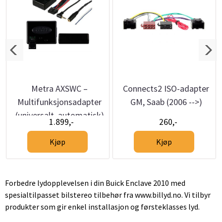
Metra AXSWC –
Connects2 ISO-adapter
-
Multifunksjonsadapter
GM, Saab (2006 -->)
(universalt, automatisk)
1.899,-
260,-
Kjøp
Kjøp
Forbedre lydopplevelsen i din Buick Enclave 2010 med
spesialtilpasset bilstereo tilbehør fra www.billyd.no. Vi tilbyr
produkter som gir enkel installasjon og førsteklasses lyd.