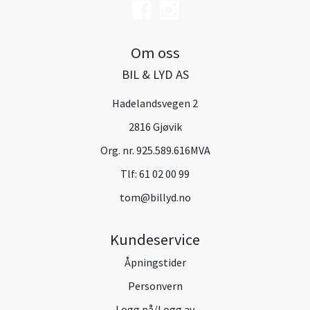
Om oss
BIL & LYD AS
Hadelandsvegen 2
2816 Gjøvik
Org. nr. 925.589.616MVA
Tlf:
61 02 00 99
tom@billyd.no
Kundeservice
Åpningstider
Personvern
Logg på/Logg av