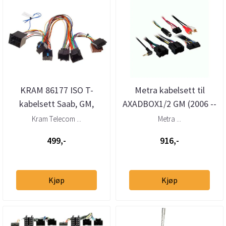
KRAM 86177 ISO T-
Metra kabelsett til
kabelsett Saab, GM,
AXADBOX1/2 GM (2006 --
Suzuki (2005-->)
>) m/LAN 29
Kram Telecom ...
Metra ...
499,-
916,-
Kjøp
Kjøp