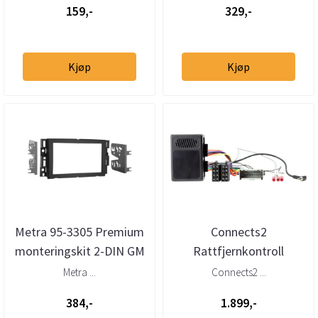
159,-
329,-
Kjøp
Kjøp
Metra 95-3305 Premium
Connects2
monteringskit 2-DIN GM
Rattfjernkontroll
(2006 -->)
interface GM (2000 -
Metra ...
Connects2 ...
2007) m/u BOSE
384,-
1.899,-