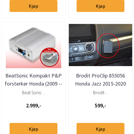
Kjøp
Kjøp
BeatSonic Kompakt P&P
Brodit ProClip 855056
forsterker Honda (2009 --
Honda Jazz 2015-2020
>) u/aktivt hø
Vinklet
Beat Sonic ...
Brodit ...
2.999,-
599,-
Kjøp
Kjøp