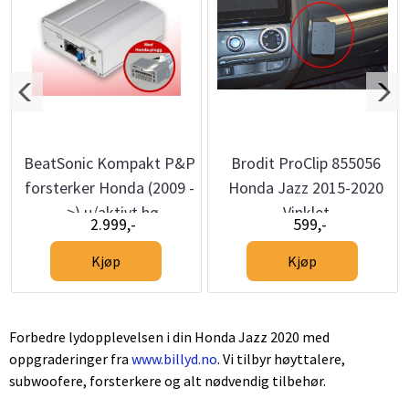
BeatSonic Kompakt P&P
Brodit ProClip 855056
forsterker Honda (2009 -
Honda Jazz 2015-2020
->) u/aktivt hø
Vinklet
2.999,-
599,-
Kjøp
Kjøp
Forbedre lydopplevelsen i din Honda Jazz 2020 med
oppgraderinger fra
www.billyd.no
. Vi tilbyr høyttalere,
subwoofere, forsterkere og alt nødvendig tilbehør.