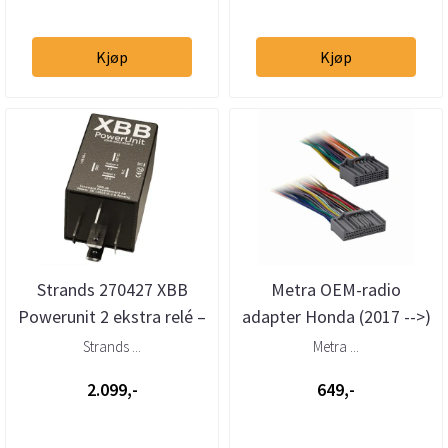
Kjøp
Kjøp
Strands 270427 XBB
Metra OEM-radio
Powerunit 2 ekstra relé –
adapter Honda (2017 -->)
2 utganger (12–24V)
m/24 pins.
Strands ...
Metra ...
2.099,-
649,-