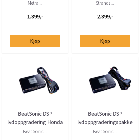
(universalt, automatisk)
Powerunit 2
Metra ...
Strands ...
ekstralysadapter
1.899,-
2.899,-
Kjøp
Kjøp
BeatSonic DSP
BeatSonic DSP
lydoppgradering Honda
lydoppgraderingspakke
(2017 -->) u/aktivt høytt
Honda (2009 -->) u/aktivt
Beat Sonic ...
Beat Sonic ...