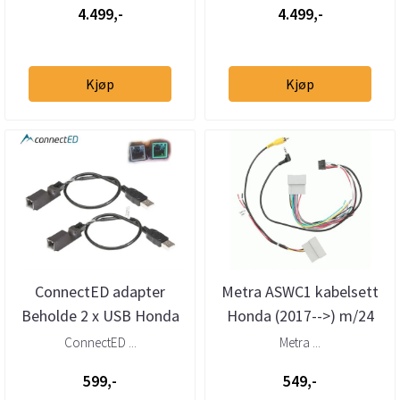
4.499,-
4.499,-
Kjøp
Kjøp
ConnectED adapter
Metra ASWC1 kabelsett
Beholde 2 x USB Honda
Honda (2017-->) m/24
(2015 -->)
pins.
ConnectED ...
Metra ...
599,-
549,-