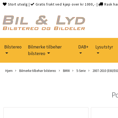
Stort utvalg
|
Gratis frakt ved kjøp over kr 1000,-
|
Rask ha
Bilstereo
Bilmerke tilbehør
DAB+
Lysutstyr
bilstereo
Hjem
Bilmerke tilbehør bilstereo
BMW
5-Serie
2007-2010 (E60/E61 
P