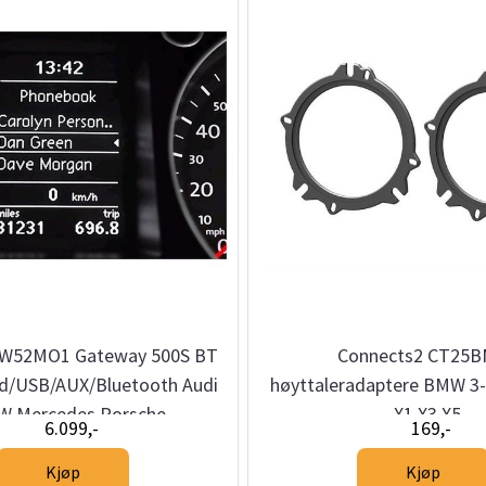
GW52MO1 Gateway 500S BT
Connects2 CT25
d/USB/AUX/Bluetooth Audi
høyttaleradaptere BMW 3-s
 Mercedes Porsche
X1 X3 X5
6.099,-
169,-
Kjøp
Kjøp