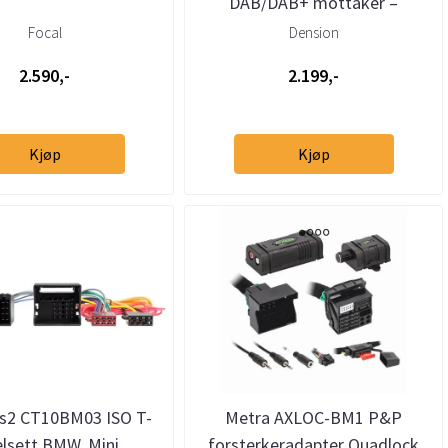
DAB/DAB+ mottaker –
helintegrert DAB via USB
Focal
Dension
2.590,-
2.199,-
Kjøp
Kjøp
s2 CT10BM03 ISO T-
Metra AXLOC-BM1 P&P
lsett BMW, Mini,
forsterkeradapter Quadlock