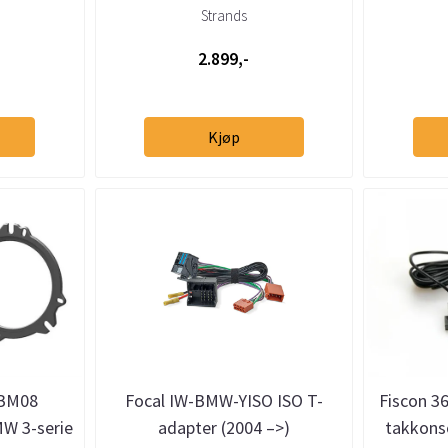
ekstralysadapter
Strands
2.899,-
Kjøp
5BM08
Focal IW-BMW-YISO ISO T-
Fiscon 3
W 3-serie
adapter (2004 –>)
takkons