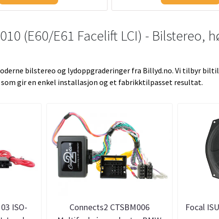
0 (E60/E61 Facelift LCI) - Bilstereo, h
derne bilstereo og lydoppgraderinger fra Billyd.no. Vi tilbyr bilt
 gir en enkel installasjon og et fabrikktilpasset resultat.
03 ISO-
Connects2 CTSBM006
Focal ISU