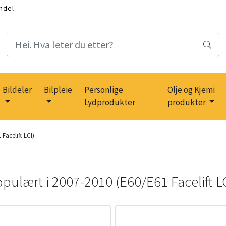
ndel
Bildeler
Bilpleie
Personlige
Olje og Kjemi
Lydprodukter
produkter
Facelift LCI)
opulært i
2007-2010 (E60/E61 Facelift L