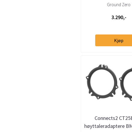
BMW
Ground Zero
3.290,-
Kjøp
Connects2 CT2
høyttaleradaptere BM