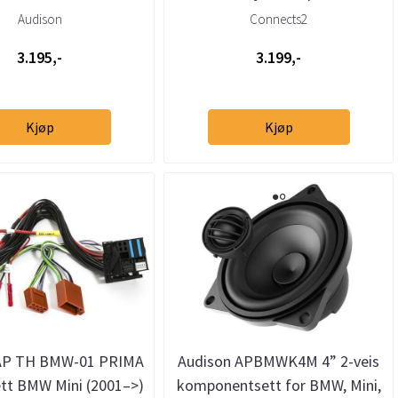
stor kurv
2004 --> m/ryggesensorer
Audison
Connects2
3.195,-
3.199,-
Kjøp
Kjøp
AP TH BMW-01 PRIMA
Audison APBMWK4M 4” 2-veis
ett BMW Mini (2001–>)
komponentsett for BMW, Mini,