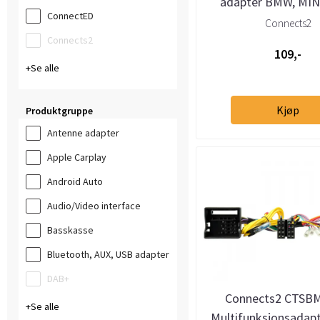
adapter BMW, MIN
ConnectED
Rover (Quadlo
Connects2
Connects2
109,-
Se alle
Kjøp
Produktgruppe
Antenne adapter
Apple Carplay
Android Auto
Audio/Video interface
Basskasse
Bluetooth, AUX, USB adapter
DAB+
Connects2 CTSBM
Se alle
Multifunksjonsadap