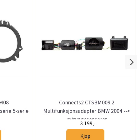
BM08
Connects2 CTSBM009.2
erie 5-serie
Multifunksjonsadapter BMW 2004 -->
m/ryggesensorer
3.199,-
Kjøp