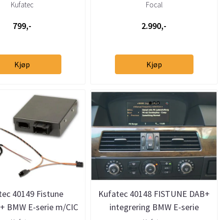
ed 3,5mm jack
MINI
Kufatec
Focal
799,-
2.990,-
Kjøp
Kjøp
tec 40149 Fistune
Kufatec 40148 FISTUNE DAB+
+ BMW E-serie m/CIC
integrering BMW E-serie