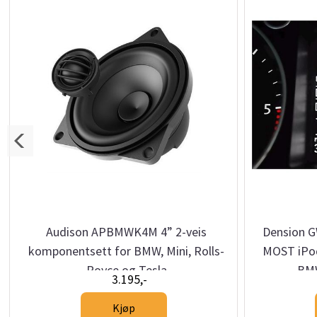
Audison APBMWK4M 4” 2-veis
Dension 
komponentsett for BMW, Mini, Rolls-
MOST iPo
Royce og Tesla
BMW
3.195,-
Kjøp