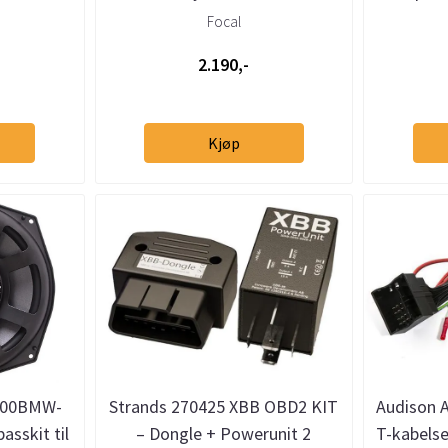
Focal
2.190,-
Kjøp
200BMW-
Strands 270425 XBB OBD2 KIT
Audison 
asskit til
– Dongle + Powerunit 2
T-kabels