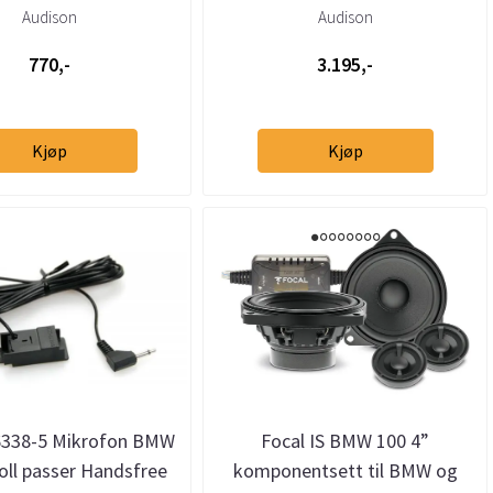
Rolls-Royce og Tesla
Audison
Audison
770,-
3.195,-
Kjøp
Kjøp
6338-5 Mikrofon BMW
Focal IS BMW 100 4”
oll passer Handsfree
komponentsett til BMW og