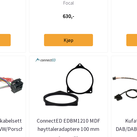
X5
m
Focal
630,-
Kjøp
kabelsett
ConnectED EDBM1210 MDF
Kufa
VW/Porsche
høyttaleradaptere 100 mm
DAB/DAB