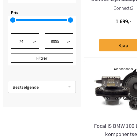
Mini (2005-->) m/Q
Connects2
Pris
1.699,-
-
kr
kr
Kjøp
Filtrer
Bestselgende
Focal IS BMW 100 L
komponentse