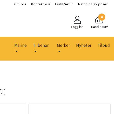
Om oss
Kontakt oss
Frakt/retur
Matching av priser
0
Logg inn
Handlekurv
Marine
Tilbehør
Merker
Nyheter
Tilbud
CI)