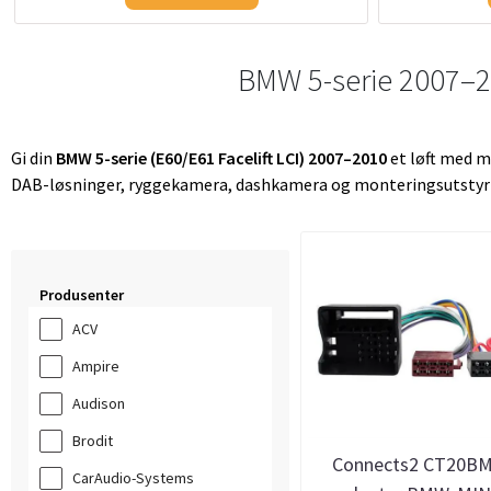
BMW 5-serie 2007–201
Gi din
BMW 5-serie (E60/E61 Facelift LCI) 2007–2010
et løft med mo
DAB-løsninger, ryggekamera, dashkamera og monteringsutstyr som
Produsenter
ACV
Ampire
Audison
Brodit
Connects2 CT20BM
CarAudio-Systems