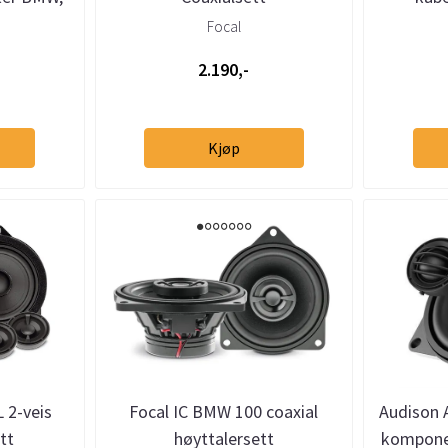
uadlock
Merce
Focal
Porsc
2.190,-
Kjøp
 2-veis
Focal IC BMW 100 coaxial
Audison 
tt
høyttalersett
kompone