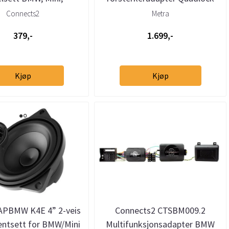
des, Volkswagen,
(2000–2019) u/aktivt system
Connects2
Metra
he og Land Rover
379,-
1.699,-
Kjøp
Kjøp
APBMW K4E 4” 2-veis
Connects2 CTSBM009.2
ntsett for BMW/Mini
Multifunksjonsadapter BMW