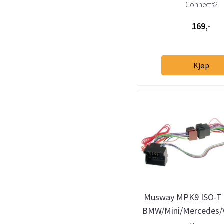
5-serie X1 X3 
Connects2
169,-
Kjøp
Musway MPK9 ISO-T 
BMW/Mini/Mercedes/