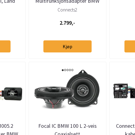
I, Land
Multifunksjonsadapter BMW
ck)
2004-> m/ryggesensorer
Connects2
2.799,-
Kjøp
005.2
Focal IC BMW 100 L 2-veis
Connect
ter BMW,
Coaxialsett
kabe