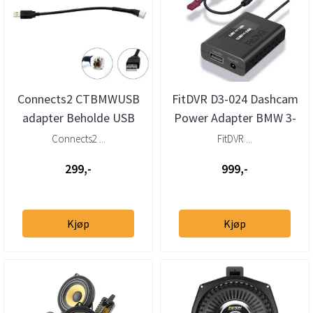
Connects2 CTBMWUSB
FitDVR D3-024 Dashcam
adapter Beholde USB
Power Adapter BMW 3-
BMW, Mini (2009–>)
pin
Connects2 ...
FitDVR ...
299,-
999,-
Kjøp
Kjøp