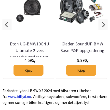
Eton UG-BMW10CNU
Gladen SoundUP BMW
Ultimate 2-veis
Base P&P oppgradering
Senterhøyttaler BMW
4.595,-
9.990,-
Kjøp
Kjøp
Forbedre lyden i BMW X2 2024 med bilstereo tilbehør
fra
www.billyd.no
. Vi tilbyr høyttalere, subwoofere, forsterkere
og mer som gir bilen kraftigere og mer detaljert lyd.