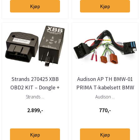
Kjøp
Kjøp
Strands 270425 XBB
Audison AP TH BMW-01
OBD2 KIT – Dongle +
PRIMA T-kabelsett BMW
Powerunit 2
Mini (2001–>)
Strands ...
Audison ...
ekstralysadapter
2.899,-
770,-
Kjøp
Kjøp