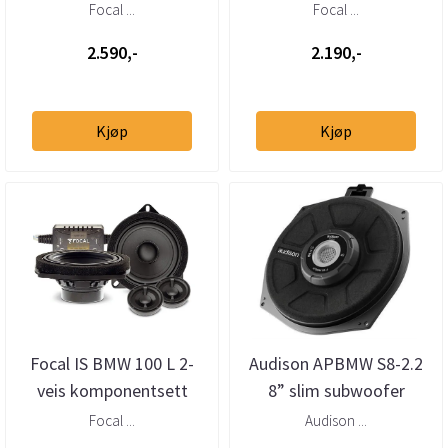
Focal ...
Focal ...
2.590,-
2.190,-
Kjøp
Kjøp
Focal IS BMW 100 L 2-
Audison APBMW S8-2.2
veis komponentsett
8” slim subwoofer
BMW/Mini 2 Ohm (stk)
Focal ...
Audison ...