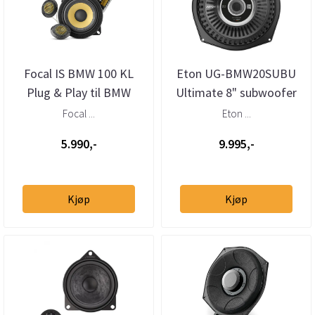
Focal IS BMW 100 KL
Eton UG-BMW20SUBU
Plug & Play til BMW
Ultimate 8" subwoofer
BMW (stk)
Focal ...
Eton ...
5.990,-
9.995,-
Kjøp
Kjøp