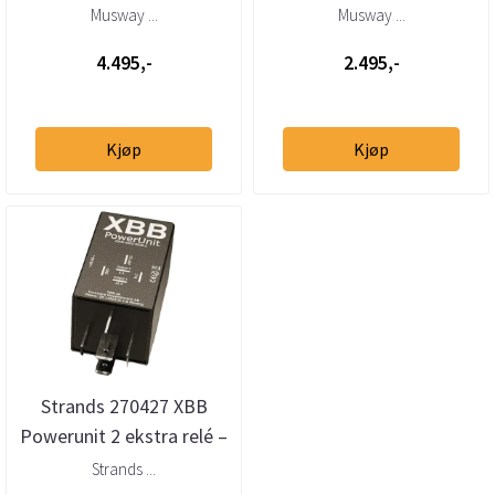
BMW/Mini (par)
BMW/Mini
Musway ...
Musway ...
4.495,-
2.495,-
Kjøp
Kjøp
Strands 270427 XBB
Powerunit 2 ekstra relé –
2 utganger (12–24V)
Strands ...