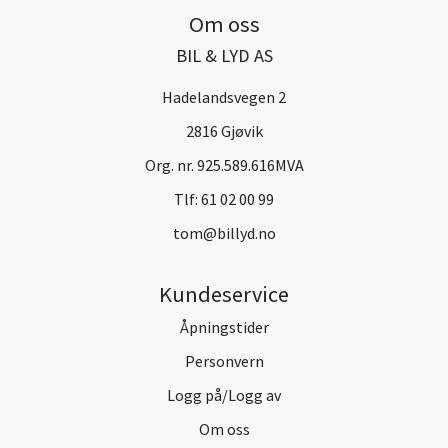
Om oss
BIL & LYD AS
Hadelandsvegen 2
2816 Gjøvik
Org. nr. 925.589.616MVA
Tlf:
61 02 00 99
tom@billyd.no
Kundeservice
Åpningstider
Personvern
Logg på/Logg av
Om oss