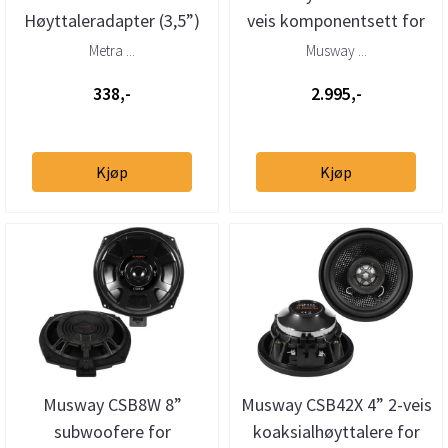
Høyttaleradapter (3,5”)
veis komponentsett for
BMW/Porsche/Land
BMW/Mini
Metra ...
Musway ...
Rover/Tesla ...
338,-
2.995,-
Kjøp
Kjøp
Musway CSB8W 8”
Musway CSB42X 4” 2-veis
subwoofere for
koaksialhøyttalere for