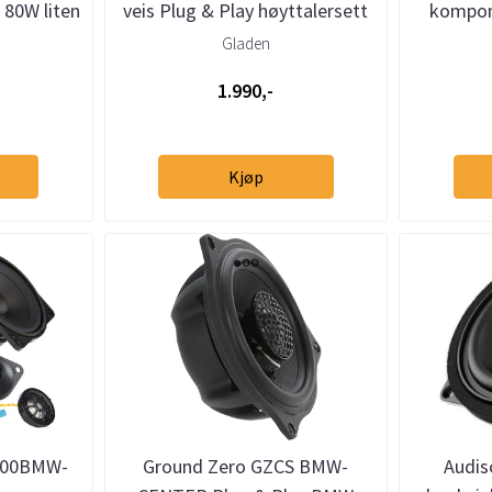
 80W liten
veis Plug & Play høyttalersett
kompon
Gladen
1.990,-
Kjøp
100BMW-
Ground Zero GZCS BMW-
Audi