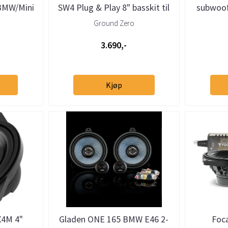
BMW/Mini
SW4 Plug & Play 8" basskit til
subwoo
BMW
Ground Zero
3.690,-
Kjøp
X4M 4"
Gladen ONE 165 BMW E46 2-
Foc