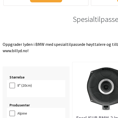
Spesialtilpasse
Oppgrader lyden i BMW med spesialtilpassede høyttalere og tilb
www.billyd.no!
Størrelse
8" (20cm)
Produsenter
Alpine
Focal ISUB BMW-2 (pr