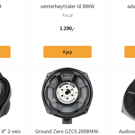
t
senterhøyttaler til BMW
ad
Focal
1.290,-
Kjøp
4” 2-veis
Ground Zero GZCS 200BMW-
Audiso