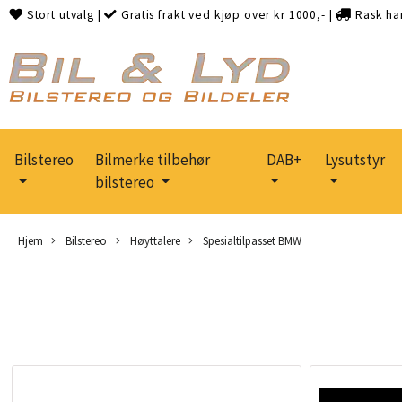
Stort utvalg
|
Gratis frakt ved kjøp over kr 1000,-
|
Rask ha
Bilstereo
Bilmerke tilbehør
DAB+
Lysutstyr
bilstereo
Hjem
Bilstereo
Høyttalere
Spesialtilpasset BMW