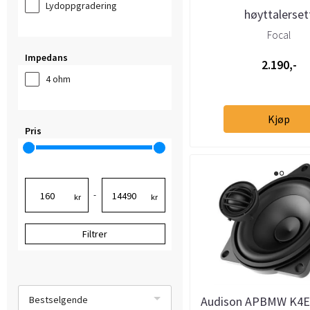
Lydoppgradering
høyttalerset
Focal
Impedans
2.190,-
4 ohm
Kjøp
Pris
-
kr
kr
Filtrer
Bestselgende
Audison APBMW K4E 