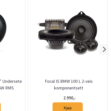
” Undersete
Focal IS BMW 100 L 2-veis
25W RMS
komponentsett
2.990,-
Kjøp