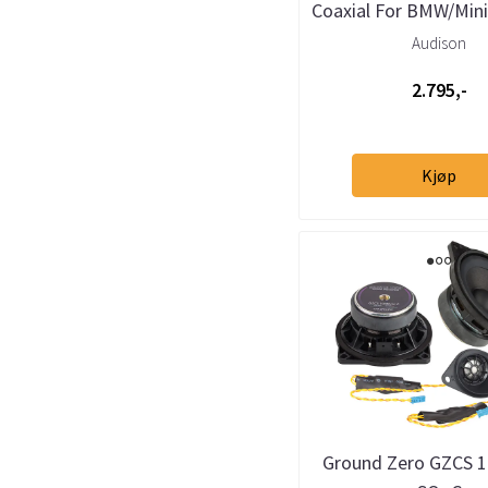
Coaxial For BMW/Mini
kurv
Audison
2.795,-
Kjøp
Ground Zero GZCS 