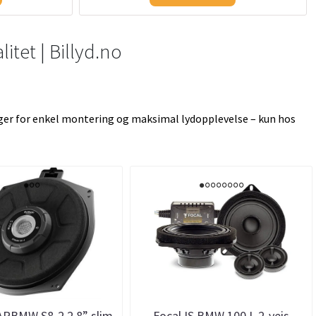
itet | Billyd.no
nger for enkel montering og maksimal lydopplevelse – kun hos
APBMW S8-2.2 8” slim
Focal IS BMW 100 L 2-veis