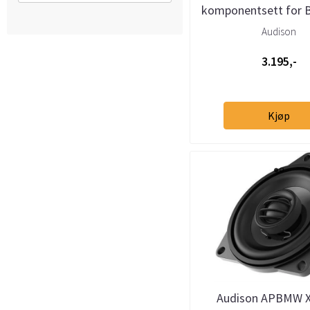
komponentsett for 
stor kurv
Audison
3.195,-
Kjøp
Audison APBMW 