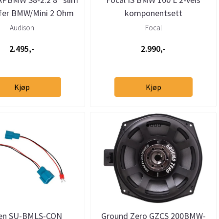
fer BMW/Mini 2 Ohm
komponentsett
(stk)
Audison
Focal
2.495,-
2.990,-
Kjøp
Kjøp
en SU-BMLS-CON
Ground Zero GZCS 200BMW-