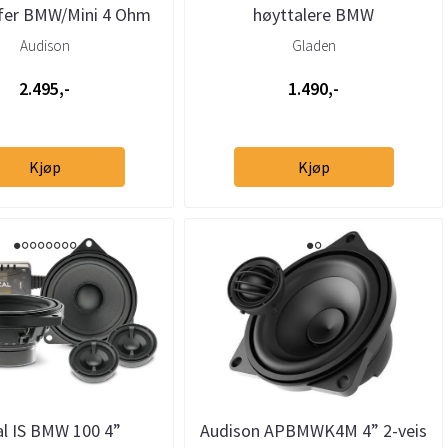
fer BMW/Mini 4 Ohm
høyttalere BMW
(stk)
Audison
Gladen
2.495,-
1.490,-
Kjøp
Kjøp
al IS BMW 100 4”
Audison APBMWK4M 4” 2-veis