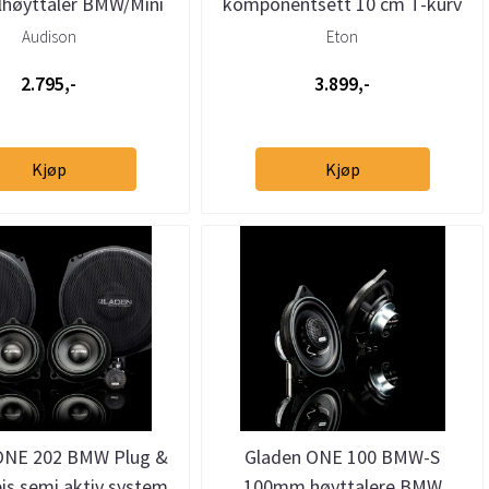
lhøyttaler BMW/Mini
komponentsett 10 cm T-kurv
Audison
Eton
2.795,-
3.899,-
Kjøp
Kjøp
ONE 202 BMW Plug &
Gladen ONE 100 BMW-S
eis semi aktiv system
100mm høyttalere BMW