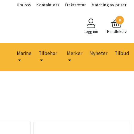
Om oss
Kontakt oss
Frakt/retur
Matching av priser
0
Logg inn
Handlekurv
Marine
Tilbehør
Merker
Nyheter
Tilbud