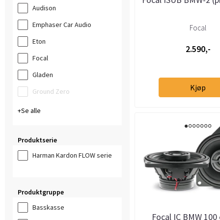
Audison
Emphaser Car Audio
Focal
Eton
2.590,-
Focal
Gladen
Kjøp
Ground Zero
Se alle
Produktserie
Harman Kardon FLOW serie
Produktgruppe
Basskasse
Focal IC BMW 100 