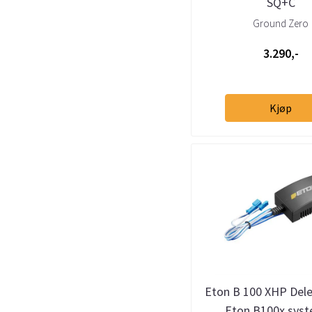
SQ+C
Ground Zero
3.290,-
Kjøp
Eton B 100 XHP Delef
Eton B100x sys