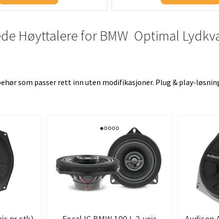
de Høyttalere for BMW  Optimal Lydkval
ehør som passer rett inn uten modifikasjoner. Plug & play-løsni
is pr stk)
Focal IC BMW 100 L 2-veis
Audison 