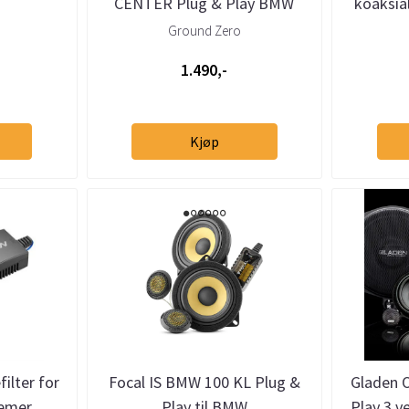
CENTER Plug & Play BMW
koaksia
Ground Zero
1.490,-
Kjøp
ilter for
Focal IS BMW 100 KL Plug &
Gladen 
temer
Play til BMW
Play 3 v