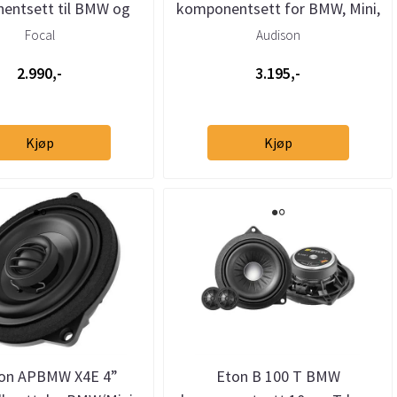
entsett til BMW og
komponentsett for BMW, Mini,
MINI
Rolls-Royce og Tesla
Focal
Audison
2.990,-
3.195,-
Kjøp
Kjøp
son APBMW X4E 4”
Eton B 100 T BMW