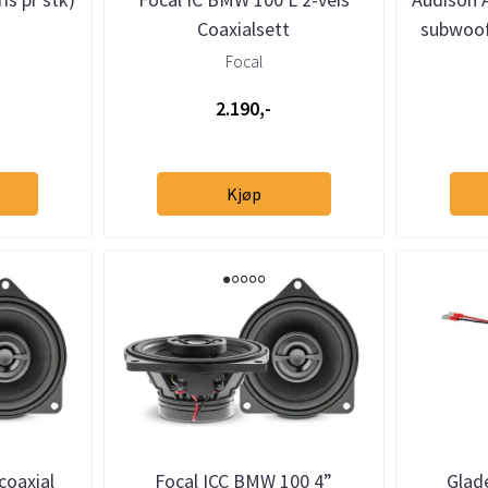
Coaxialsett
subwoo
Focal
2.190,-
Kjøp
coaxial
Focal ICC BMW 100 4”
Glad