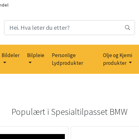
ndel
Bildeler
Bilpleie
Personlige
Olje og Kjemi
Lydprodukter
produkter
Populært i
Spesialtilpasset BMW