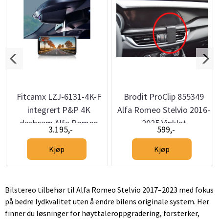
Fitcamx LZJ-6131-4K-F
Brodit ProClip 855349
integrert P&P 4K
Alfa Romeo Stelvio 2016-
dashcam Alfa Romeo
2025 Vinklet
3.195,-
599,-
Giulia / Stelvio (2016–>)
Kjøp
Kjøp
Bilstereo tilbehør til Alfa Romeo Stelvio 2017–2023 med fokus
på bedre lydkvalitet uten å endre bilens originale system. Her
finner du løsninger for høyttaleroppgradering, forsterker,