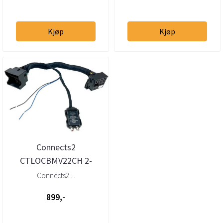
Kjøp
Kjøp
Connects2
CTLOCBMV22CH 2-
kanals høy-til-l
Connects2 ...
avnivåadapter m/40-pin
899,-
Quadl...