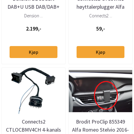
DAB+U USB DAB/DAB+
høyttalerplugger Alfa
mottaker – helintegrert
Fiat Renault PSA
Dension ...
Connects2 ...
DAB via USB
2.199,-
59,-
Kjøp
Kjøp
Connects2
Brodit ProClip 855349
CTLOCBMV4CH 4-kanals
Alfa Romeo Stelvio 2016-