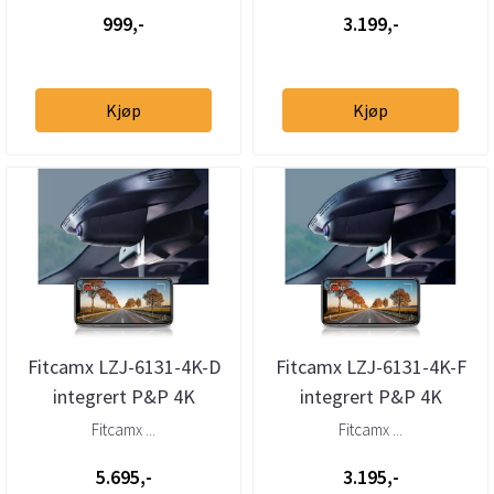
Stelvi...
2017–-...
999,-
3.199,-
Kjøp
Kjøp
Fitcamx LZJ-6131-4K-D
Fitcamx LZJ-6131-4K-F
integrert P&P 4K
integrert P&P 4K
dashcam foran + bak –
dashcam Alfa Romeo
Fitcamx ...
Fitcamx ...
Alfa Rome...
Giulia / Ste...
5.695,-
3.195,-