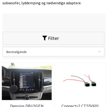
subwoofer, lyddemping og nødvendige adaptere.
Filter
Bestselgende
Dension DBU3GEN
Connects2 CT55VX01