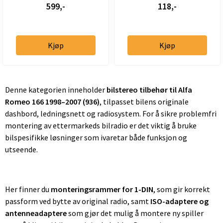
599,-
118,-
Kjøp
Kjøp
Denne kategorien inneholder
bilstereo tilbehør til Alfa
Romeo 166 1998–2007 (936)
, tilpasset bilens originale
dashbord, ledningsnett og radiosystem. For å sikre problemfri
montering av ettermarkeds bilradio er det viktig å bruke
bilspesifikke løsninger som ivaretar både funksjon og
utseende.
Her finner du
monteringsrammer for 1-DIN
, som gir korrekt
passform ved bytte av original radio, samt
ISO-adaptere og
antenneadaptere
som gjør det mulig å montere ny spiller