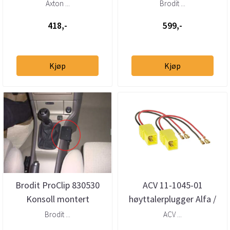
forsterker
2007 Vinklet
Axton ...
Brodit ...
418,-
599,-
Kjøp
Kjøp
Brodit ProClip 830530
ACV 11-1045-01
Konsoll montert
høyttalerplugger Alfa /
Fiat / Citroën / Peugeot
Brodit ...
ACV ...