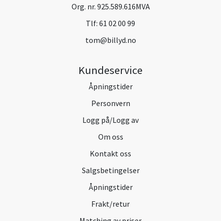
Org. nr. 925.589.616MVA
Tlf:
61 02 00 99
tom@billyd.no
Kundeservice
Åpningstider
Personvern
Logg på/Logg av
Om oss
Kontakt oss
Salgsbetingelser
Åpningstider
Frakt/retur
Matching av priser