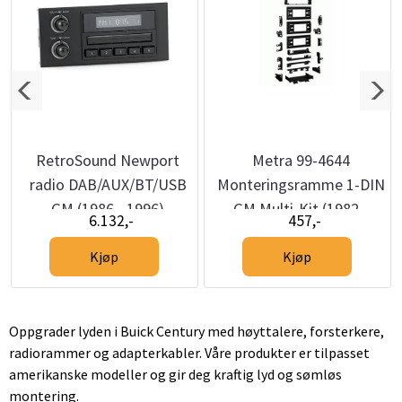
RetroSound Newport
Metra 99-4644
radio DAB/AUX/BT/USB
Monteringsramme 1-DIN
GM (1986 - 1996)
GM Multi-Kit (1982 -
6.132,-
457,-
2005)
Kjøp
Kjøp
Oppgrader lyden i Buick Century med høyttalere, forsterkere,
radiorammer og adapterkabler. Våre produkter er tilpasset
amerikanske modeller og gir deg kraftig lyd og sømløs
montering.