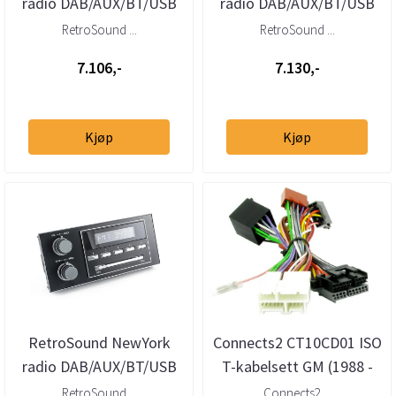
radio DAB/AUX/BT/USB
radio DAB/AUX/BT/USB
GM (1986 - 1996)
GM (1982 - 1991)
RetroSound ...
RetroSound ...
7.106,-
7.130,-
Kjøp
Kjøp
RetroSound NewYork
Connects2 CT10CD01 ISO
radio DAB/AUX/BT/USB
T-kabelsett GM (1988 -
GM (1982 - 1991)
2004)
RetroSound ...
Connects2 ...