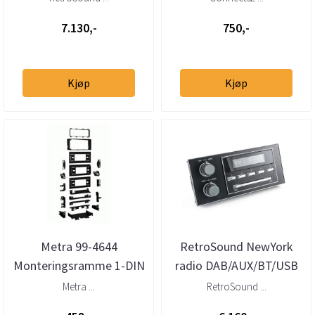
7.130,-
750,-
Kjøp
Kjøp
Metra 99-4644
RetroSound NewYork
Monteringsramme 1-DIN
radio DAB/AUX/BT/USB
GM Multi-Kit (1982 -
GM (1982 - 1991)
Metra ...
RetroSound ...
2005)