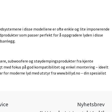
dsystemene i disse modellene er ofte enkle og lite imponerende
ydprodukter som passer perfekt for å oppgradere lyden i disse
dsanlegg.
kere, subwoofere og støydempingsprodukter fra kjente
gt med fokus på god kompatibilitet og enkel montering – ideelt
ar for moderne lyd med utstyr fra www.billyd.no – din spesialist
vice
Nyhetsbrev