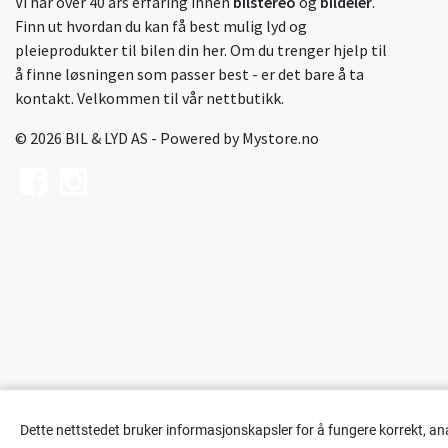
Vi har over 40 års erfaring innen
bilstereo
og
bildeler
.
Finn ut hvordan du kan få best mulig lyd og
pleieprodukter til bilen din her. Om du trenger hjelp til
å finne løsningen som passer best - er det bare å ta
kontakt. Velkommen til vår nettbutikk.
© 2026 BIL & LYD AS - Powered by
Mystore.no
Dette nettstedet bruker informasjonskapsler for å fungere korrekt, an