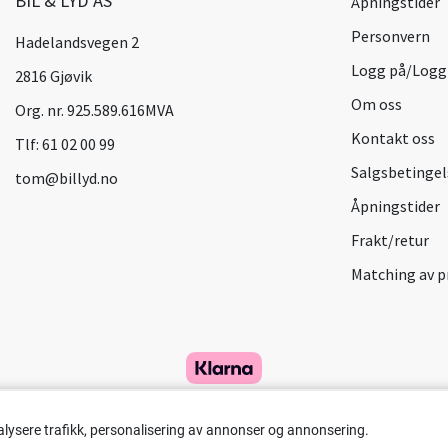
BIL & LYD AS
Åpningstider
Personvern
Hadelandsvegen 2
Logg på/Logg
2816 Gjøvik
Om oss
Org. nr. 925.589.616MVA
Kontakt oss
Tlf:
61 02 00 99
Salgsbetingel
tom@billyd.no
Åpningstider
Frakt/retur
Matching av p
alysere trafikk, personalisering av annonser og annonsering.