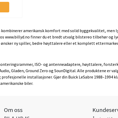
 kombinerer amerikansk komfort med solid byggekvalitet, men ly
os www.billyd.no finner du et bredt utvalg bilstereo tilbehør og l
ønsker ny spiller, bedre høyttalere eller et komplett ettermarke
 monteringsrammer, ISO- og antenneadaptere, høyttalere, forster
udio, Gladen, Ground Zero og SounDigital. Alle produktene er val
 profesjonelle installasjoner. Gjør din Buick LeSabre 1988–1994 kl
e amerikanske biler.
Om oss
Kundeser