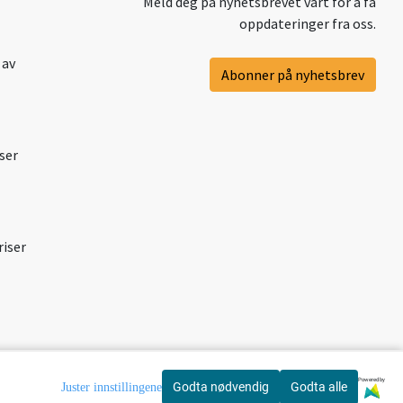
Meld deg på nyhetsbrevet vårt for å få
oppdateringer fra oss.
 av
Abonner på nyhetsbrev
ser
riser
Powered by
Godta nødvendig
Godta alle
Juster innstillingene