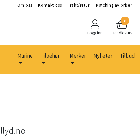
Om oss
Kontakt oss
Frakt/retur
Matching av priser
0
Logg inn
Handlekurv
Marine
Tilbehør
Merker
Nyheter
Tilbud
illyd.no