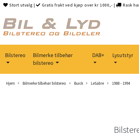
Stort utvalg
|
Gratis frakt ved kjøp over kr 1000,-
|
Rask ha
Bilstereo
Bilmerke tilbehør
DAB+
Lysutstyr
bilstereo
Hjem
Bilmerke tilbehør bilstereo
Buick
LeSabre
1988 - 1994
Bilster