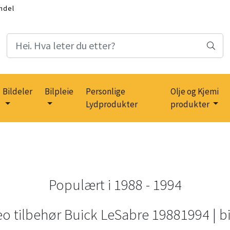
ndel
Bildeler
Bilpleie
Personlige
Olje og Kjemi
Lydprodukter
produkter
Populært i
1988 - 1994
eo tilbehør Buick LeSabre 19881994 | b