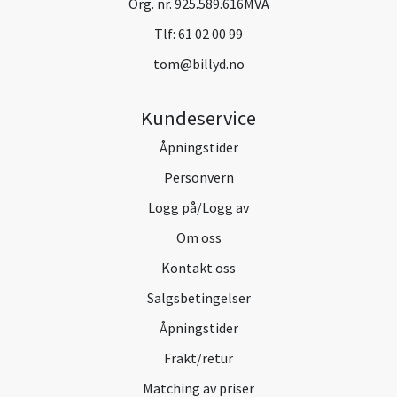
Org. nr. 925.589.616MVA
Tlf:
61 02 00 99
tom@billyd.no
Kundeservice
Åpningstider
Personvern
Logg på/Logg av
Om oss
Kontakt oss
Salgsbetingelser
Åpningstider
Frakt/retur
Matching av priser