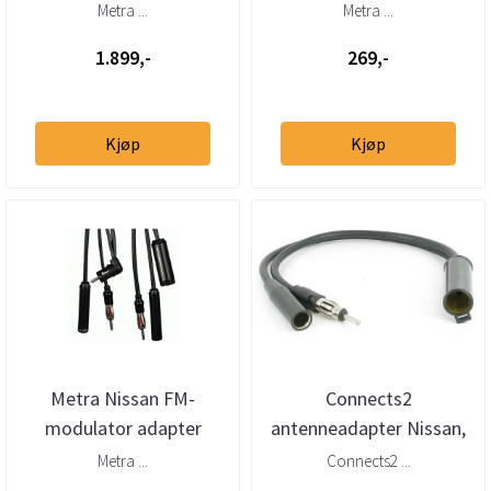
(universalt, automatisk)
(2014 -->)
Metra ...
Metra ...
1.899,-
269,-
Kjøp
Kjøp
Metra Nissan FM-
Connects2
modulator adapter
antenneadapter Nissan,
Infinity (1987 - 2007)
Metra ...
Connects2 ...