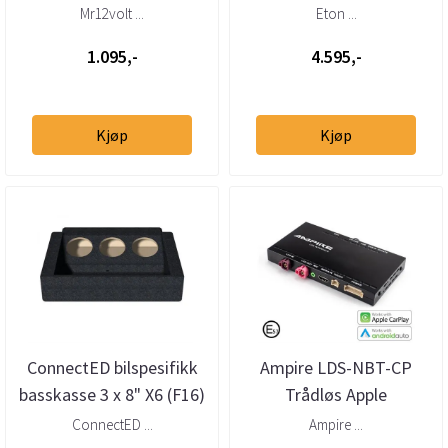
BMW NBT aktivering
Senterhøyttaler BMW
Mr12volt ...
Eton ...
1.095,-
4.595,-
Kjøp
Kjøp
ConnectED bilspesifikk
Ampire LDS-NBT-CP
basskasse 3 x 8" X6 (F16)
Trådløs Apple
(2015 - 2019)
CarPlay/Android Auto
ConnectED ...
Ampire ...