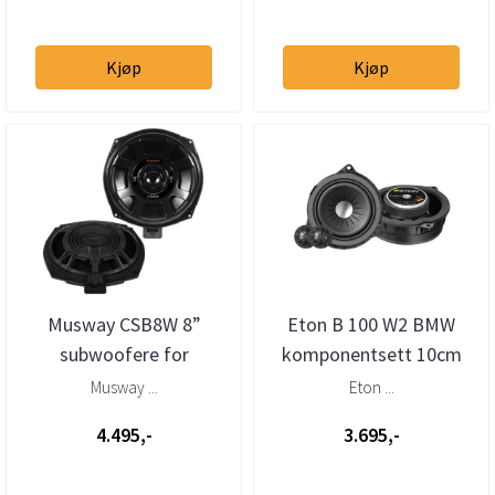
Kjøp
Kjøp
Musway CSB8W 8”
Eton B 100 W2 BMW
subwoofere for
komponentsett 10cm
BMW/Mini (par)
W2-kurv
Musway ...
Eton ...
4.495,-
3.695,-