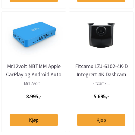
Mr12volt NBTMM Apple
Fitcamx LZJ-6102-4K-D
CarPlay og Android Auto
Integrert 4K Dashcam
til BMW NBT (DSP)
(foran + bak) BMW
Mr12volt ...
Fitcamx ...
3-/4-/5-/...
8.995,-
5.695,-
Kjøp
Kjøp