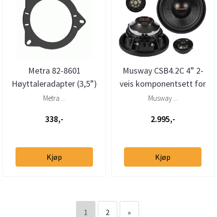
Metra 82-8601
Musway CSB4.2C 4” 2-
Høyttaleradapter (3,5”)
veis komponentsett for
BMW/Porsche/Land
BMW/Mini
Metra ...
Musway ...
Rover/Tesla ...
338,-
2.995,-
Kjøp
Kjøp
1
2
»