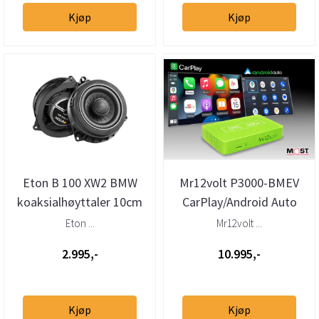
Kjøp
Kjøp
Eton B 100 XW2 BMW
Mr12volt P3000-BMEV
koaksialhøyttaler 10cm
CarPlay/Android Auto
W2-kurv
BMW EVO ID5/ID6
Eton ...
Mr12volt ...
2.995,-
10.995,-
Kjøp
Kjøp