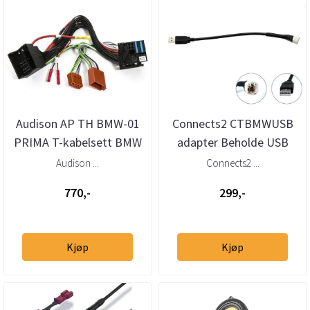
Audison AP TH BMW-01
Connects2 CTBMWUSB
PRIMA T-kabelsett BMW
adapter Beholde USB
Mini (2001–>)
BMW, Mini (2009–>)
Audison ...
Connects2 ...
770,-
299,-
Kjøp
Kjøp