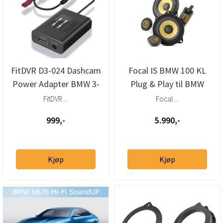
FitDVR D3-024 Dashcam
Focal IS BMW 100 KL
Power Adapter BMW 3-
Plug & Play til BMW
pin
FitDVR ...
Focal ...
999,-
5.990,-
Kjøp
Kjøp