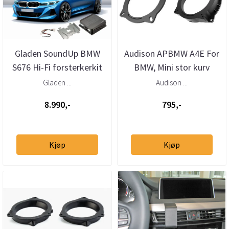
Gladen SoundUp BMW
Audison APBMW A4E For
S676 Hi-Fi forsterkerkit
BMW, Mini stor kurv
Plug & Play oppgradering
Gladen ...
Audison ...
8.990,-
795,-
Kjøp
Kjøp