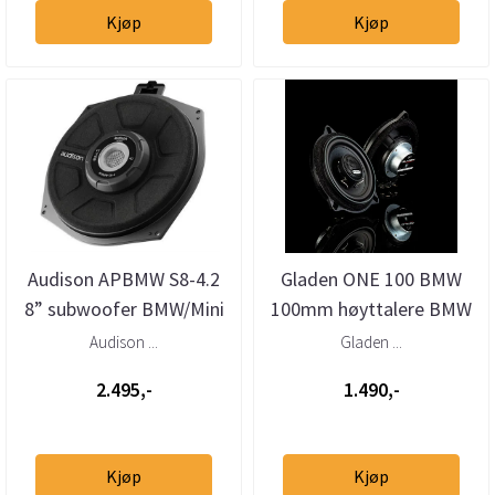
Kjøp
Kjøp
Audison APBMW S8-4.2
Gladen ONE 100 BMW
8” subwoofer BMW/Mini
100mm høyttalere BMW
4 Ohm (stk)
Audison ...
Gladen ...
2.495,-
1.490,-
Kjøp
Kjøp