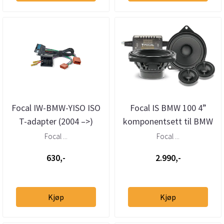
Focal IW-BMW-YISO ISO
Focal IS BMW 100 4”
T-adapter (2004 –>)
komponentsett til BMW
og MINI
Focal ...
Focal ...
630,-
2.990,-
Kjøp
Kjøp