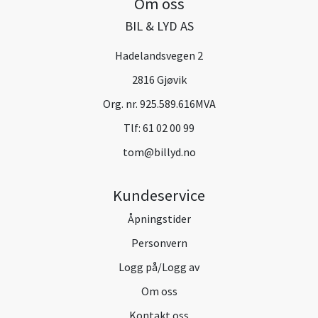
Om oss
BIL & LYD AS
Hadelandsvegen 2
2816 Gjøvik
Org. nr. 925.589.616MVA
Tlf:
61 02 00 99
tom@billyd.no
Kundeservice
Åpningstider
Personvern
Logg på/Logg av
Om oss
Kontakt oss