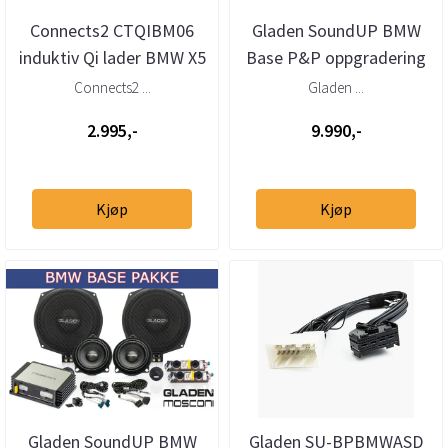
Connects2 CTQIBM06
Gladen SoundUP BMW
induktiv Qi lader BMW X5
Base P&P oppgradering
(2014-2018) / X6 (2015 -->
Connects2 ...
Gladen ...
2.995,-
9.990,-
Kjøp
Kjøp
Gladen SoundUP BMW
Gladen SU-BPBMWASD