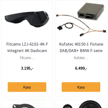
Fitcamx LZJ-6102-4K-F
Kufatec 40150-1 Fistune
Integrert 4K Dashcam
DAB/DAB+ BMW F-serie
(foran) BMW 3-/4-/5-/7-
med NBT eller NBT
Fitcamx ...
Kufatec ...
seri...
Touch
3.195,-
6.499,-
Kjøp
Kjøp