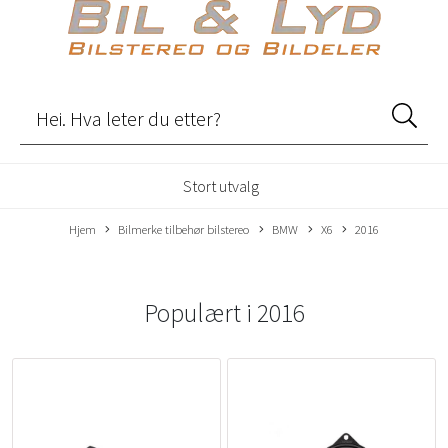
Stort utvalg
Hjem
Bilmerke tilbehør bilstereo
BMW
X6
2016
Populært i
2016