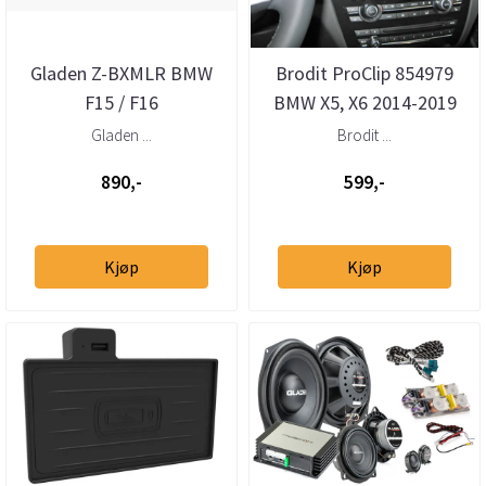
Gladen Z-BXMLR BMW
Brodit ProClip 854979
F15 / F16
BMW X5, X6 2014-2019
høyttaleradapter
Senter
Gladen ...
Brodit ...
890,-
599,-
Kjøp
Kjøp