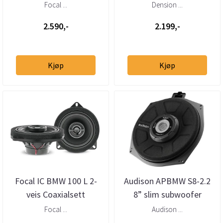
mottaker – helintegrert
Focal ...
Dension ...
DAB via USB
2.590,-
2.199,-
Kjøp
Kjøp
Focal IC BMW 100 L 2-
Audison APBMW S8-2.2
veis Coaxialsett
8” slim subwoofer
BMW/Mini 2 Ohm (stk)
Focal ...
Audison ...