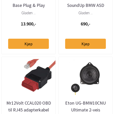
Base Plug & Play
SoundUp BMW ASD
frontsett og DSP-
bypasskabel
Gladen ...
Gladen ...
forsterker
13.900,-
690,-
Kjøp
Kjøp
Mr12Volt CCAL020 OBD
Eton UG-BMW10CNU
til RJ45 adapterkabel
Ultimate 2-veis