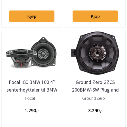
Kjøp
Kjøp
Focal ICC BMW 100 4”
Ground Zero GZCS
senterhøyttaler til BMW
200BMW-SW Plug and
Play 8” basskit til BMW
Focal ...
Ground Zero ...
1.290,-
3.290,-