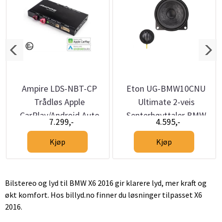
Ampire LDS-NBT-CP
Eton UG-BMW10CNU
Trådløs Apple
Ultimate 2-veis
CarPlay/Android Auto
Senterhøyttaler BMW
7.299,-
4.595,-
BMW m/NBT
6,5”/8,8”/10,25”
Kjøp
Kjøp
Bilstereo og lyd til BMW X6 2016 gir klarere lyd, mer kraft og
økt komfort. Hos billyd.no finner du løsninger tilpasset X6
2016.