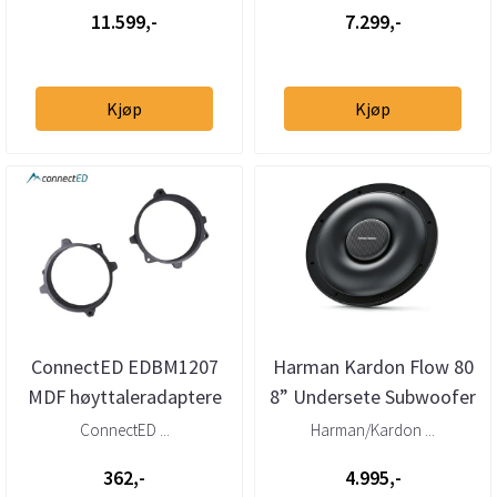
BMW m/NBT ...
11.599,-
7.299,-
Kjøp
Kjøp
ConnectED EDBM1207
Harman Kardon Flow 80
MDF høyttaleradaptere
8” Undersete Subwoofer
BMW X5. X6 (2014 - 2019)
4 Ohm 125W RMS
ConnectED ...
Harman/Kardon ...
362,-
4.995,-