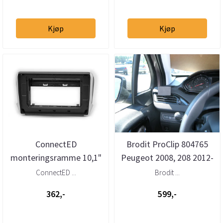
Kjøp
Kjøp
ConnectED
Brodit ProClip 804765
monteringsramme 10,1"
Peugeot 2008, 208 2012-
Peugeot 2008 (2013 -
2019 Venstre
ConnectED ...
Brodit ...
2019)
362,-
599,-