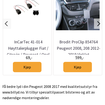
InCarTec 41-014
Brodit ProClip 854764
Høyttalerplugger Fiat /
Peugeot 2008, 208 2012-
Citroën / Peugeot / Opel
2019 Vinklet
69,-
599,-
/ Toyota
Kjøp
Kjøp
Få bedre lyd i din Peugeot 2008 2017 med kvalitetsutstyr fra
www.billyd.no. Vi tilbyr spesialtilpasset bilstereo og alt av
nødvendige monteringsdeler.