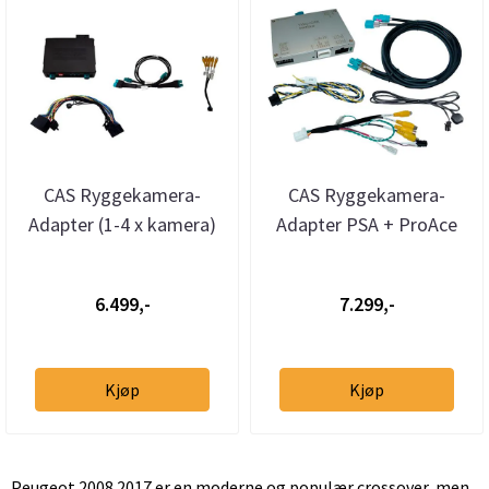
CAS Ryggekamera-
CAS Ryggekamera-
Adapter (1-4 x kamera)
Adapter PSA + ProAce
PSA + ProAce (2016-->)
(2016-->) m/RCC/NAC
syst
6.499,-
7.299,-
Kjøp
Kjøp
Peugeot 2008 2017 er en moderne og populær crossover, men