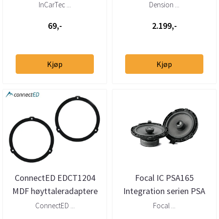
Citroën / Peugeot / Opel /
tilkobling
InCarTec ...
Dension ...
Toy...
69,-
2.199,-
Kjøp
Kjøp
ConnectED EDCT1204
Focal IC PSA165
MDF høyttaleradaptere
Integration serien PSA
(165mm) Citroen
165mm
ConnectED ...
Focal ...
Peugeot 2013 ...