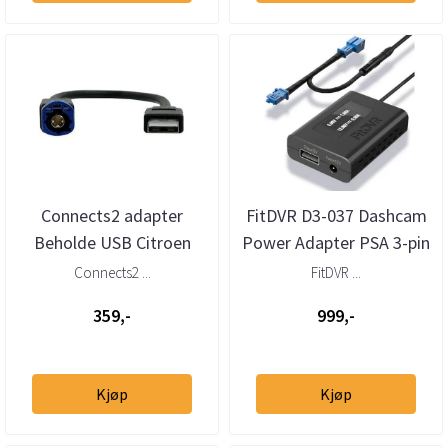
Connects2 adapter
FitDVR D3-037 Dashcam
Beholde USB Citroen
Power Adapter PSA 3-pin
Peugeot Toyota (2016 ->
Connects2 ...
FitDVR ...
359,-
999,-
Kjøp
Kjøp