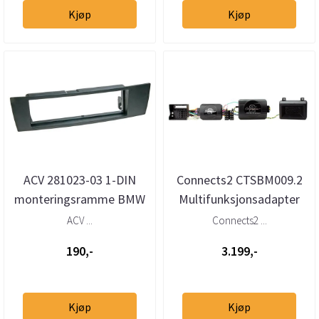
Kjøp
Kjøp
ACV 281023-03 1-DIN
Connects2 CTSBM009.2
monteringsramme BMW
Multifunksjonsadapter
1/3-serie/X1/Z4 2004-
BMW 2004 -->
ACV ...
Connects2 ...
2015
m/ryggesensore...
190,-
3.199,-
Kjøp
Kjøp