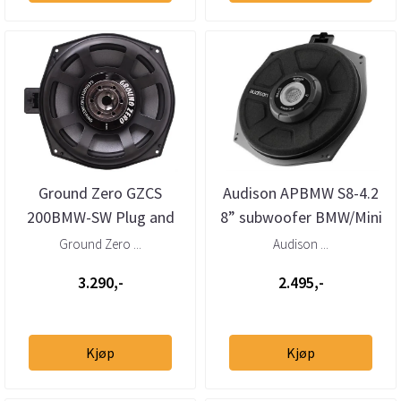
Ground Zero GZCS
Audison APBMW S8-4.2
200BMW-SW Plug and
8” subwoofer BMW/Mini
Play 8” basskit til BMW
4 Ohm (stk)
Ground Zero ...
Audison ...
3.290,-
2.495,-
Kjøp
Kjøp