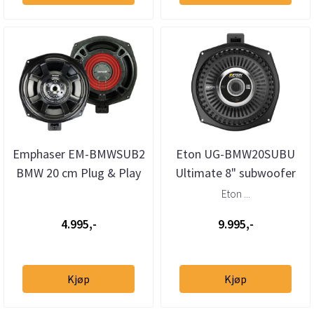
Emphaser EM-BMWSUB2
Eton UG-BMW20SUBU
BMW 20 cm Plug & Play
Ultimate 8" subwoofer
subwoofere (par)
BMW (stk)
Eton ...
4.995,-
9.995,-
Kjøp
Kjøp