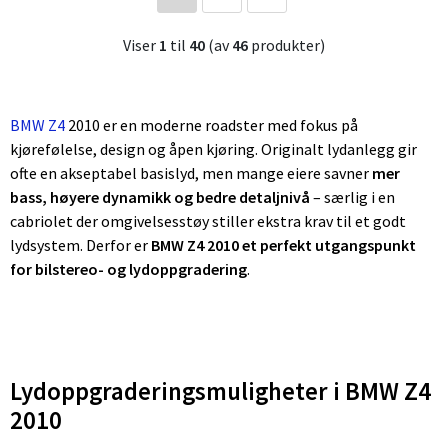
Viser
1
til
40
(av
46
produkter)
BMW Z4
2010 er en moderne roadster med fokus på
kjørefølelse, design og åpen kjøring. Originalt lydanlegg gir
ofte en akseptabel basislyd, men mange eiere savner
mer
bass, høyere dynamikk og bedre detaljnivå
– særlig i en
cabriolet der omgivelsesstøy stiller ekstra krav til et godt
lydsystem. Derfor er
BMW Z4 2010 et perfekt utgangspunkt
for bilstereo- og lydoppgradering
.
Lydoppgraderingsmuligheter i BMW Z4
2010