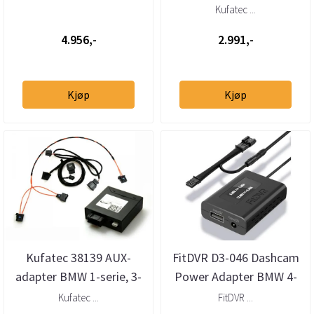
ryggekameraadapter
E-serie m/iDrive
Kufatec ...
BMW E-serie/Mini m/CIC
Professional ...
4.956,-
2.991,-
Kjøp
Kjøp
Kufatec 38139 AUX-
FitDVR D3-046 Dashcam
adapter BMW 1-serie, 3-
Power Adapter BMW 4-
serie, 5-serie, 6-serie, X1,
pin
Kufatec ...
FitDVR ...