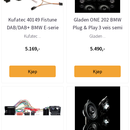
Kufatec 40149 Fistune
Gladen ONE 202 BMW
DAB/DAB+ BMW E-serie
Plug & Play 3 veis semi
m/CIC Professional
aktiv system
Kufatec ...
Gladen ...
5.169,-
5.490,-
Kjøp
Kjøp