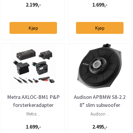
2.199,-
1.699,-
Kjøp
Kjøp
Metra AXLOC-BM1 P&P
Audison APBMW S8-2.2
forsterkeradapter
8” slim subwoofer
Quadlock (2000–2019)
BMW/Mini 2 Ohm (stk)
Metra ...
Audison ...
u/aktivt sy...
1.699,-
2.495,-