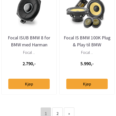
Focal ISUB BMW 8 for
Focal IS BMW 100K Plug
BMW med Harman
& Play til BMW
Kardon (stk)
Focal ...
Focal ...
2.790,-
5.990,-
Kjøp
Kjøp
1
2
»