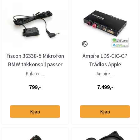
Fiscon 36338-5 Mikrofon
Ampire LDS-CIC-CP
BMW takkonsoll passer
Trådløs Apple
Handsfree med 3,5mm
CarPlay/Android Auto
Kufatec ...
Ampire ...
jack
BMW m/CIC Profess...
799,-
7.499,-
Kjøp
Kjøp