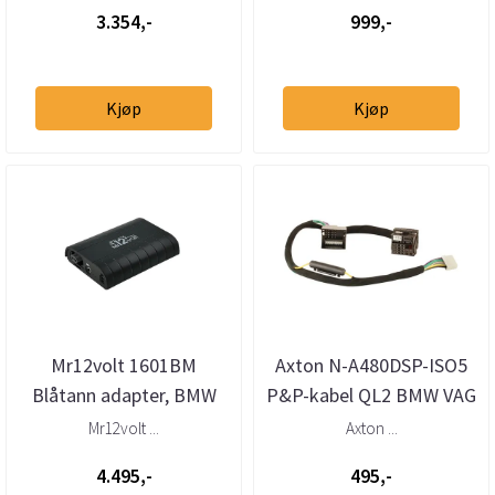
...
3.354,-
999,-
Kjøp
Kjøp
Mr12volt 1601BM
Axton N-A480DSP-ISO5
Blåtann adapter, BMW
P&P-kabel QL2 BMW VAG
CCC,CIC, MASK, iDrive
MB Ford m.fl 1,5m
Mr12volt ...
Axton ...
4.495,-
495,-