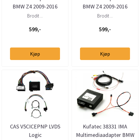
BMW Z4 2009-2016
BMW Z4 2009-2016
Senter
Konsoll
Brodit ...
Brodit ...
599,-
599,-
Kjøp
Kjøp
CAS V5CICEPNP LVDS
Kufatec 38331 IMA
Logic
Multimediaadapter BMW