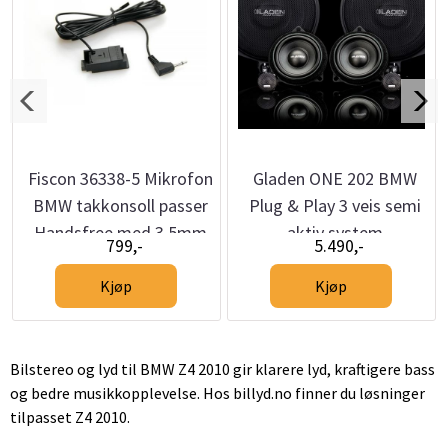
Fiscon 36338-5 Mikrofon
Gladen ONE 202 BMW
BMW takkonsoll passer
Plug & Play 3 veis semi
Handsfree med 3,5mm
aktiv system
799,-
5.490,-
jack
Kjøp
Kjøp
Bilstereo og lyd til BMW Z4 2010 gir klarere lyd, kraftigere bass
og bedre musikkopplevelse. Hos billyd.no finner du løsninger
tilpasset Z4 2010.