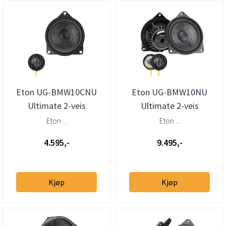
Eton UG-BMW10CNU
Eton UG-BMW10NU
Ultimate 2-veis
Ultimate 2-veis
Senterhøyttaler BMW
høyttalersett BMW m/N-
Eton ...
Eton ...
kurv
4.595,-
9.495,-
Kjøp
Kjøp