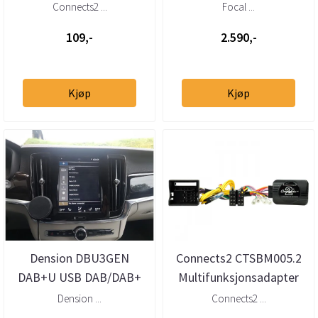
Land Rover (Quadlock)
Connects2 ...
Focal ...
109,-
2.590,-
Kjøp
Kjøp
Dension DBU3GEN
Connects2 CTSBM005.2
DAB+U USB DAB/DAB+
Multifunksjonsadapter
mottaker – helintegrert
BMW, Mini (2005-->)
Dension ...
Connects2 ...
DAB via USB
m/Quadl...