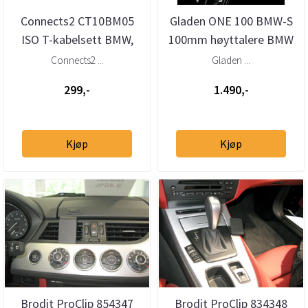
Connects2 CT10BM05
Gladen ONE 100 BMW-S
ISO T-kabelsett BMW,
100mm høyttalere BMW
Mini (2009–>)
Connects2 ...
Gladen ...
299,-
1.490,-
Kjøp
Kjøp
Brodit ProClip 854347
Brodit ProClip 834348