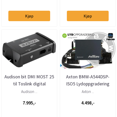
Kjøp
Kjøp
Audison bit DMI MOST 25
Axton BMW-A544DSP-
til Toslink digital
ISO5 Lydoppgradering
interface
BMW Plug & Play DSP
Audison ...
Axton ...
7.995,-
4.498,-