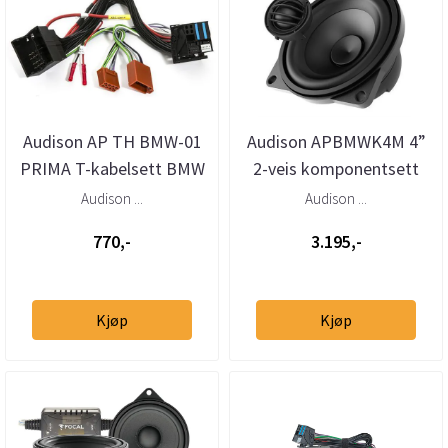
Audison AP TH BMW-01
Audison APBMWK4M 4”
PRIMA T-kabelsett BMW
2-veis komponentsett
Mini (2001–>)
for BMW, Mini, Rolls-
Audison ...
Audison ...
Royce og...
770,-
3.195,-
Kjøp
Kjøp