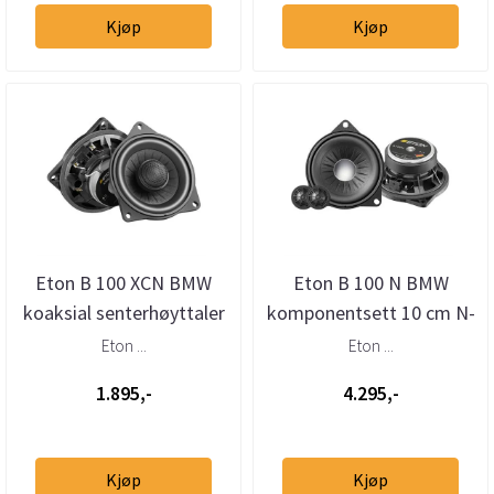
Kjøp
Kjøp
Eton B 100 XCN BMW
Eton B 100 N BMW
koaksial senterhøyttaler
komponentsett 10 cm N-
10 cm N-kurv
kurv
Eton ...
Eton ...
1.895,-
4.295,-
Kjøp
Kjøp