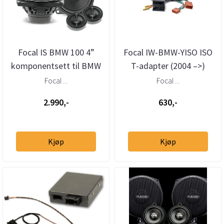
Focal IS BMW 100 4”
Focal IW-BMW-YISO ISO
komponentsett til BMW
T-adapter (2004 –>)
og MINI
Focal ...
Focal ...
2.990,-
630,-
Kjøp
Kjøp