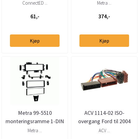
ConnectED ...
Metra ...
61,-
374,-
Kjøp
Kjøp
Metra 99-5510
ACV 1114-02 ISO-
monteringsramme 1-DIN
overgang Ford til 2004
Ford (US) Jeep Lincoln
Metra ...
ACV ...
Mazda