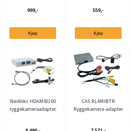
adapter 4-kanals, 52-pin...
999,-
559,-
Kjøp
Kjøp
Navlinkz HDAMIB100
CAS RL4MIBTR
ryggekameraadapter
Ryggekamera-adapter
AHD/CVBS VAG
Audi MIB2+ / MIB3
MIB2+/MIB3 2019–>
8.490,-
7.571,-