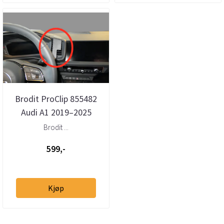
Brodit ProClip 855482
Audi A1 2019–2025
senter dashbord
Brodit ...
montering
599,-
Kjøp