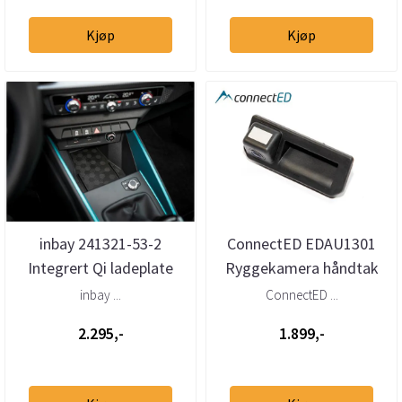
Kjøp
Kjøp
inbay 241321-53-2
ConnectED EDAU1301
Integrert Qi ladeplate
Ryggekamera håndtak
15W Audi A1 2019 →
Audi / Porsche / VW /
inbay ...
ConnectED ...
Skoda / S...
2.295,-
1.899,-