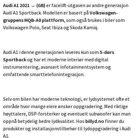
Audi A1 2021 → (GB)
er facelift-utgaven av andre generasjon
Audi A1 Sportback. Modellen er basert på
Volkswagen-
gruppens MQB-A0 plattform
, som også brukes i biler som
Volkswagen Polo, Seat Ibiza og Skoda Kamiq.
Audi A1 i denne generasjonen leveres kun som
5-dørs
Sportback
og har et moderne interiør med digital
instrumentering, avansert infotainmentsystem og
omfattende smarttelefonintegrasjon.
Selv om bilen har moderne teknologi, er lydsystemet ofte et
område hvor mange eiere ønsker oppgradering. Med riktige
høyttalere, DSP-forsterker og eventuelt subwoofer kan man
oppnå betydelig bedre lydkvalitet. Hos
billyd.no
finner du
produkter og installasjonstilbehør til lydoppgradering i Audi
A1.