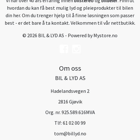
Vi har over 40 års erfaring innen
bilstereo
og
bildeler
. Finn ut
hvordan du kan få best mulig lyd og pleieprodukter til bilen
din her. Om du trenger hjelp til å finne løsningen som passer
best - er det bare å ta kontakt. Velkommen til vår nettbutikk.
© 2026 BIL & LYD AS - Powered by
Mystore.no
Om oss
BIL & LYD AS
Hadelandsvegen 2
2816 Gjøvik
Org. nr. 925.589.616MVA
Tlf:
61 02 00 99
tom@billyd.no