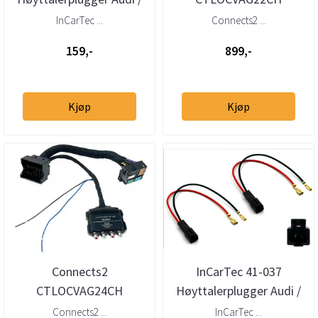
Porsche / Seat (2002 →)
Plug&Play Høy-lav nivå
InCarTec ...
Connects2 ...
adapter 2-kanals, 52-pin...
159,-
899,-
Kjøp
Kjøp
Connects2
InCarTec 41-037
CTLOCVAG24CH
Høyttalerplugger Audi /
Plug&Play Høy-lav nivå
Tesla (2008 →)
Connects2 ...
InCarTec ...