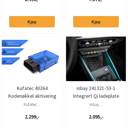
Kjøp
Kjøp
Kufatec 40264
inbay 241321-53-1
Kodenøkkel aktivering
Integrert Qi ladeplate
High ryggekamera Audi /
10W Audi A1 2019 →
Kufatec ...
inbay ...
Seat / Sko...
2.299,-
2.095,-