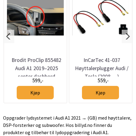
Brodit ProClip 855482
InCarTec 41-037
Audi A1 2019–2025
Høyttalerplugger Audi /
senter dashbord
Tesla (2008 →)
599,-
559,-
montering
Kjøp
Kjøp
Oppgrader lydsystemet i Audi A1 2021 → (GB) med høyttalere,
DSP-forsterker og subwoofer. Hos billyd.no finner du
produkter og tilbehør til lydoppgradering i Audi A1.