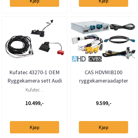
Kjøp
Kjøp
Kufatec 43270-1 OEM
CAS HDVMIB100
Ryggekamera sett Audi
ryggekameraadapter
A1 2021 → MIB3
AHD/CVBS VAG
Kufatec ...
MIB2+/MIB3 med HDMI
10.499,-
9.599,-
Kjøp
Kjøp