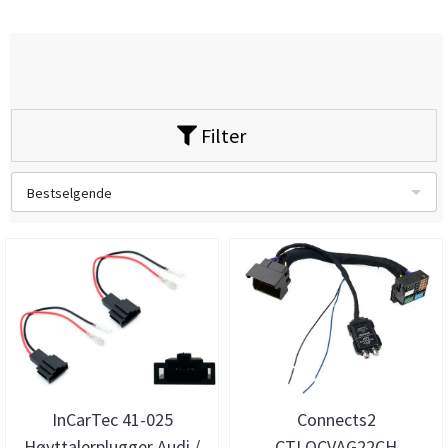
Filter
Bestselgende
InCarTec 41-025
Connects2
Høyttalerplugger Audi /
CTLOCVAG22CH