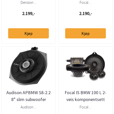
mottaker – helintegrert
Dension ...
Focal ...
DAB via USB
2.199,-
2.190,-
Kjøp
Kjøp
Audison APBMW S8-2.2
Focal IS BMW 100 L 2-
8” slim subwoofer
veis komponentsett
BMW/Mini 2 Ohm (stk)
Audison ...
Focal ...