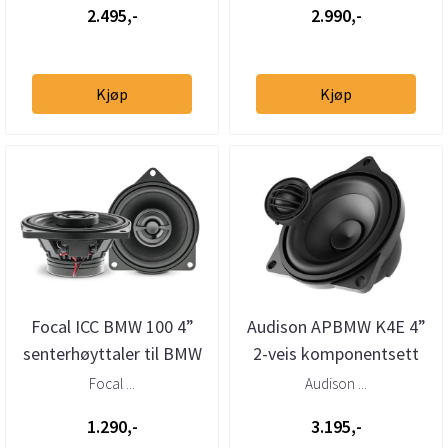
2.495,-
2.990,-
Kjøp
Kjøp
Focal ICC BMW 100 4”
Audison APBMW K4E 4”
senterhøyttaler til BMW
2-veis komponentsett
for BMW/Mini stor kurv
Focal ...
Audison ...
1.290,-
3.195,-