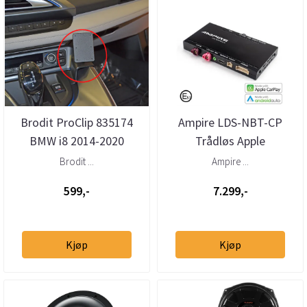
Brodit ProClip 835174
Ampire LDS-NBT-CP
BMW i8 2014-2020
Trådløs Apple
Konsoll
CarPlay/Android Auto
Brodit ...
Ampire ...
BMW m/NBT ...
599,-
7.299,-
Kjøp
Kjøp