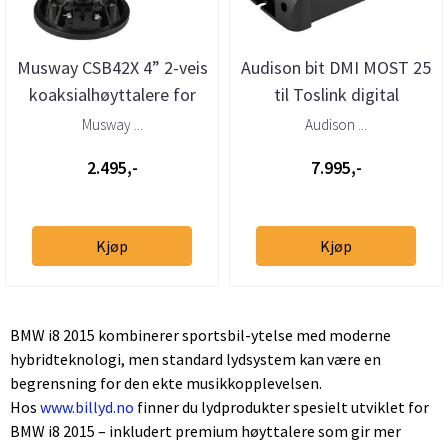
Musway CSB42X 4” 2-veis
Audison bit DMI MOST 25
koaksialhøyttalere for
til Toslink digital
BMW/Mini
interface
Musway ...
Audison ...
2.495,-
7.995,-
Kjøp
Kjøp
BMW i8 2015 kombinerer sportsbil-ytelse med moderne
hybridteknologi, men standard lydsystem kan være en
begrensning for den ekte musikkopplevelsen.
Hos
www.billyd.no
finner du lydprodukter spesielt utviklet for
BMW i8 2015 – inkludert premium høyttalere som gir mer