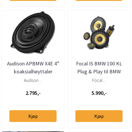
Audison APBMW X4E 4”
Focal IS BMW 100 KL
koaksialhøyttaler
Plug & Play til BMW
BMW/Mini
Audison ...
Focal ...
2.795,-
5.990,-
Kjøp
Kjøp