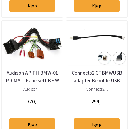
Kjøp
Kjøp
Audison AP TH BMW-01
Connects2 CTBMWUSB
PRIMA T-kabelsett BMW
adapter Beholde USB
Mini (2001–>)
BMW, Mini (2009–>)
Audison ...
Connects2 ...
770,-
299,-
Kjøp
Kjøp