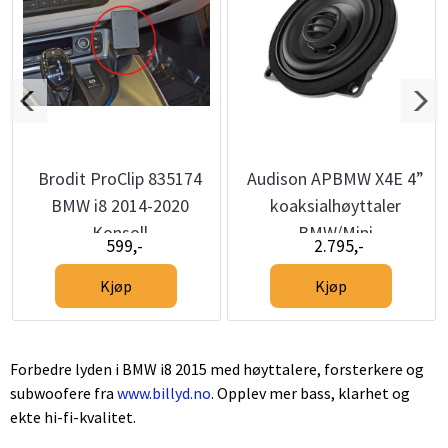
Brodit ProClip 835174
Audison APBMW X4E 4”
BMW i8 2014-2020
koaksialhøyttaler
Konsoll
BMW/Mini
599,-
2.795,-
Kjøp
Kjøp
Forbedre lyden i BMW i8 2015 med høyttalere, forsterkere og
subwoofere fra
www.billyd.no
. Opplev mer bass, klarhet og
ekte hi-fi-kvalitet.