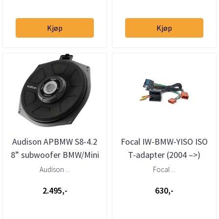
Kjøp
Kjøp
Audison APBMW S8-4.2
Focal IW-BMW-YISO ISO
8” subwoofer BMW/Mini
T-adapter (2004 –>)
4 Ohm (stk)
Audison ...
Focal ...
2.495,-
630,-