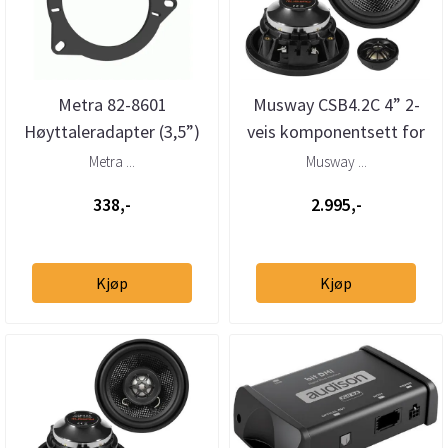
Metra 82-8601
Musway CSB4.2C 4” 2-
Høyttaleradapter (3,5”)
veis komponentsett for
BMW/Porsche/Land
BMW/Mini
Metra ...
Musway ...
Rover/Tesla ...
338,-
2.995,-
Kjøp
Kjøp