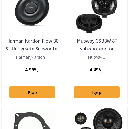
Harman Kardon Flow 80
Musway CSB8W 8”
8” Undersete Subwoofer
subwoofere for
4 Ohm 125W RMS
BMW/Mini (par)
Harman/Kardon ...
Musway ...
4.995,-
4.495,-
Kjøp
Kjøp