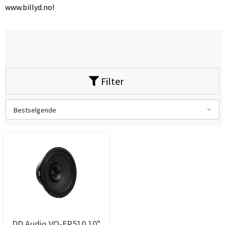
www.billyd.no!
Filter
Bestselgende
DD Audio VO-FR510 10"