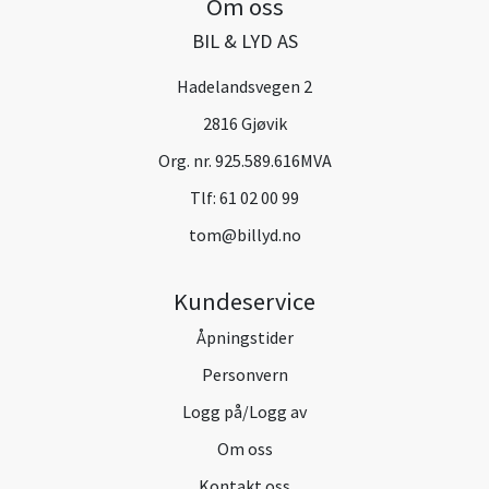
Om oss
BIL & LYD AS
Hadelandsvegen 2
2816 Gjøvik
Org. nr. 925.589.616MVA
Tlf:
61 02 00 99
tom@billyd.no
Kundeservice
Åpningstider
Personvern
Logg på/Logg av
Om oss
Kontakt oss