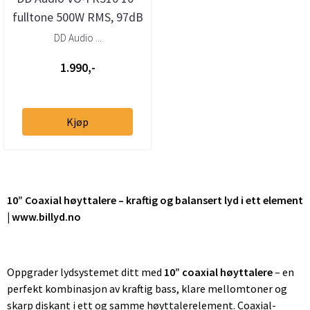
fulltone 500W RMS, 97dB
(stk)
DD Audio ...
1.990,-
Kjøp
10” Coaxial høyttalere – kraftig og balansert lyd i ett element
| www.billyd.no
Oppgrader lydsystemet ditt med
10” coaxial høyttalere
– en
perfekt kombinasjon av kraftig bass, klare mellomtoner og
skarp diskant i ett og samme høyttalerelement. Coaxial-