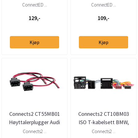
Rover (Quadlock/40-pins)
BMW 3-serie (E46) (1998–
ConnectED ...
ConnectED ...
2005)
129,-
109,-
Kjøp
Kjøp
Connects2 CT55MB01
Connects2 CT10BM03
Høyttalerplugger Audi
ISO T-kabelsett BMW,
BMW Mercedes Mini
Mini, Mercedes,
Connects2 ...
Connects2 ...