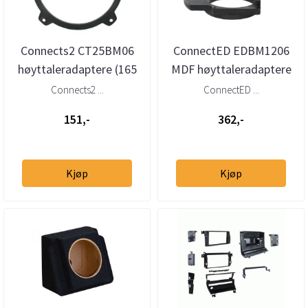
Connects2 CT25BM06
ConnectED EDBM1206
høyttaleradaptere (165
MDF høyttaleradaptere
mm) BMW 3-serie (E46)
(165 mm) BMW 3-serie
Connects2 ...
ConnectED ...
Coupé (E...
151,-
362,-
Kjøp
Kjøp