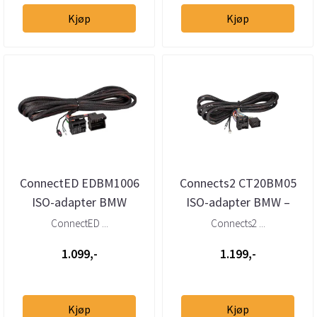
Kjøp
Kjøp
ConnectED EDBM1006
Connects2 CT20BM05
ISO-adapter BMW
ISO-adapter BMW –
Quadlock
Bavaria
ConnectED ...
Connects2 ...
forlengelseskabel
forlengelseskabel
1.099,-
1.199,-
Kjøp
Kjøp