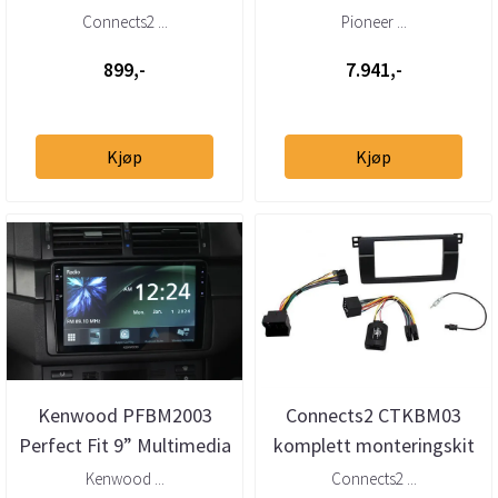
høy-til-lavnivåadapter
BMW 3-serie (1998–2004)
Connects2 ...
Pioneer ...
m/40-pin Quadloc...
899,-
7.941,-
Kjøp
Kjøp
Kenwood PFBM2003
Connects2 CTKBM03
Perfect Fit 9” Multimedia
komplett monteringskit
BMW 3-serie (1998–2004)
2-DIN BMW 3-serie (E46)
Kenwood ...
Connects2 ...