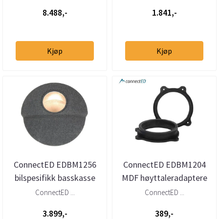
(1998...
8.488,-
1.841,-
Kjøp
Kjøp
ConnectED EDBM1256
ConnectED EDBM1204
bilspesifikk basskasse
MDF høyttaleradaptere
10” BMW 3-serie (E46)
BMW 3-serie (E46) (1998–
ConnectED ...
ConnectED ...
Tourin...
2004)
3.899,-
389,-