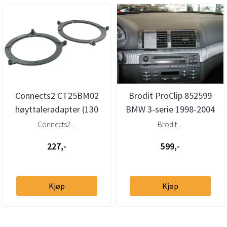
Connects2 CT25BM02
Brodit ProClip 852599
høyttaleradapter (130
BMW 3-serie 1998-2004
mm) BMW 3-serie (E46) –
Senter
Connects2 ...
Brodit ...
foran...
227,-
599,-
Kjøp
Kjøp