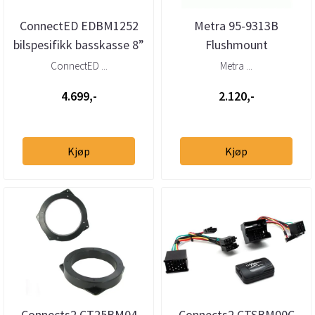
ConnectED EDBM1252
Metra 95-9313B
bilspesifikk basskasse 8”
Flushmount
BMW 3-serie Cabriolet
monteringskit 2-DIN
ConnectED ...
Metra ...
(E4...
BMW 3-serie (E46)
4.699,-
2.120,-
(1998–...
Kjøp
Kjøp
Connects2 CT25BM04
Connects2 CTSBM00C