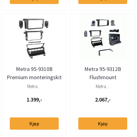
Metra 95-9310B
Metra 95-9312B
Premium monteringskit
Flushmount
2-DIN BMW 3-serie (E46)
monteringskit 2-DIN
Metra ...
Metra ...
(1998–200...
BMW 3-serie (E46)
1.399,-
2.067,-
(1998–...
Kjøp
Kjøp