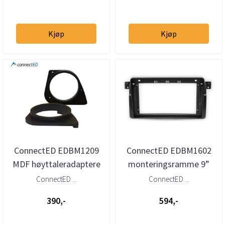
Kjøp
Kjøp
ConnectED EDBM1209
ConnectED EDBM1602
MDF høyttaleradaptere
monteringsramme 9”
(165 mm) BMW 3-serie
BMW 3-serie (E46) (1998–
ConnectED ...
ConnectED ...
Sedan (E...
2004)
390,-
594,-