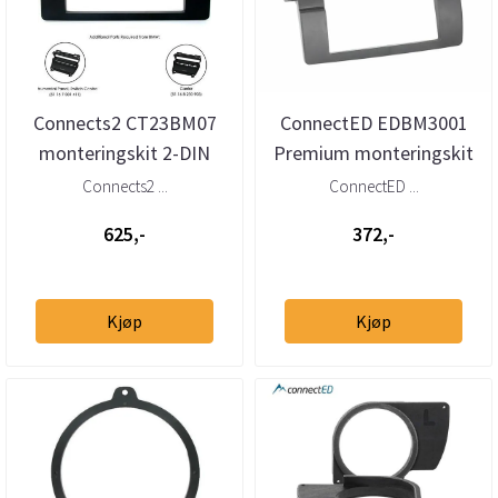
Connects2 CT23BM07
ConnectED EDBM3001
monteringskit 2-DIN
Premium monteringskit
BMW 3-serie (E46) (1998–
2-DIN BMW 3-serie (E46)
Connects2 ...
ConnectED ...
2004)
(1998...
625,-
372,-
Kjøp
Kjøp