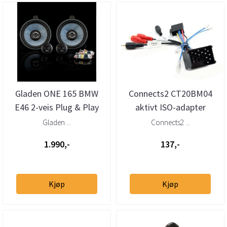
Gladen ONE 165 BMW
Connects2 CT20BM04
E46 2-veis Plug & Play
aktivt ISO-adapter
høyttalersett
BMW/Mini m/Bavaria
Gladen ...
Connects2 ...
1.990,-
137,-
Kjøp
Kjøp