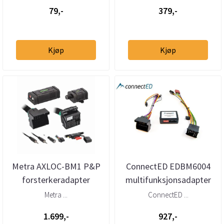
(1995 -->)
Volkswagen, Po...
79,-
379,-
Kjøp
Kjøp
Metra AXLOC-BM1 P&P
ConnectED EDBM6004
forsterkeradapter
multifunksjonsadapter
Quadlock (2000–2019)
BMW (1994–2010)
Metra ...
ConnectED ...
u/aktivt sy...
1.699,-
927,-