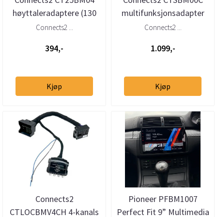
høyttaleradaptere (130
multifunksjonsadapter
mm) BMW Compact /
BMW (1995–2005) med
Connects2 ...
Connects2 ...
Mini (2001...
Quadlock ...
394,-
1.099,-
Kjøp
Kjøp
Connects2
Pioneer PFBM1007
CTLOCBMV4CH 4-kanals
Perfect Fit 9” Multimedia