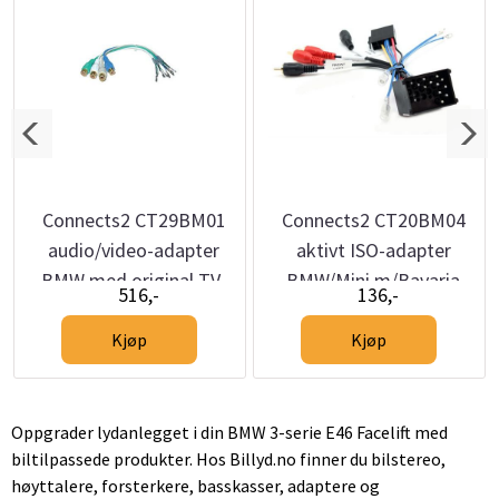
Connects2 CT29BM01
Connects2 CT20BM04
audio/video-adapter
aktivt ISO-adapter
BMW med original TV-
BMW/Mini m/Bavaria
516,-
136,-
tuner
Kjøp
Kjøp
Oppgrader lydanlegget i din BMW 3-serie E46 Facelift med
biltilpassede produkter. Hos Billyd.no finner du bilstereo,
høyttalere, forsterkere, basskasser, adaptere og