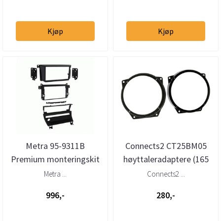
Kjøp
Kjøp
Metra 95-9311B
Connects2 CT25BM05
Premium monteringskit
høyttaleradaptere (165
2-DIN BMW 3-serie (E46)
mm) BMW Compact /
Metra ...
Connects2 ...
(1998–200...
Mini (2000...
996,-
280,-