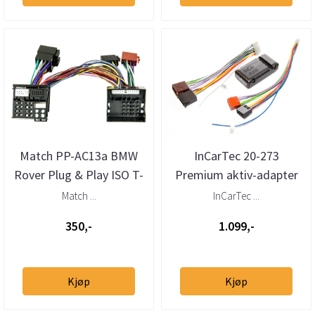
Match PP-AC13a BMW
InCarTec 20-273
Rover Plug & Play ISO T-
Premium aktiv-adapter
adapter 2001>
universal ISO
Match ...
InCarTec ...
350,-
1.099,-
Kjøp
Kjøp