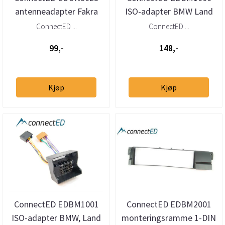
antenneadapter Fakra
ISO-adapter BMW Land
(han) – DIN (han)
Rover (Bavaria/17-pins)
ConnectED ...
ConnectED ...
99,-
148,-
Kjøp
Kjøp
ConnectED EDBM1001
ConnectED EDBM2001
ISO-adapter BMW, Land
monteringsramme 1-DIN