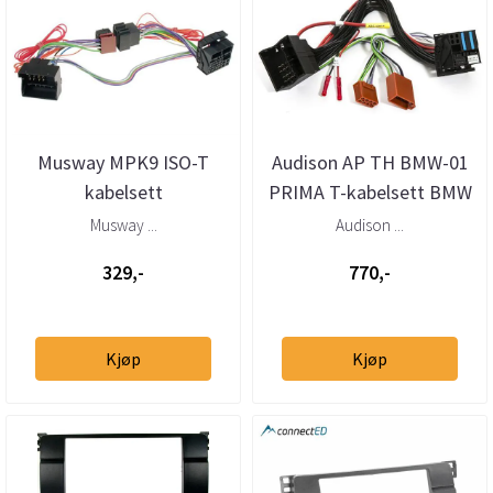
Musway MPK9 ISO-T
Audison AP TH BMW-01
kabelsett
PRIMA T-kabelsett BMW
BMW/Mini/Mercedes/VW/Porsche
Mini (2001–>)
Musway ...
Audison ...
329,-
770,-
Kjøp
Kjøp