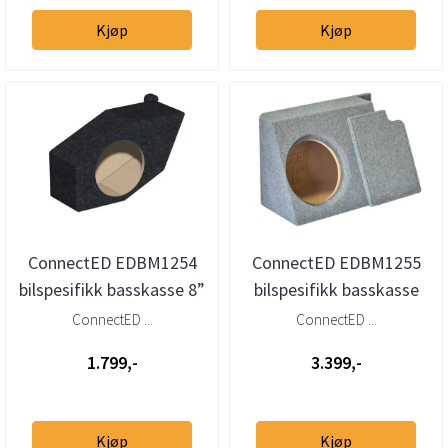
Kjøp
Kjøp
ConnectED EDBM1254
ConnectED EDBM1255
bilspesifikk basskasse 8”
bilspesifikk basskasse
BMW 3-serie Compact
12” BMW 3-serie (E46)
ConnectED ...
ConnectED ...
(E46)...
Sedan ...
1.799,-
3.399,-
Kjøp
Kjøp