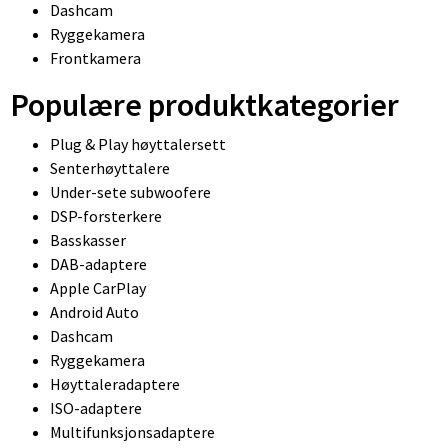
Dashcam
Ryggekamera
Frontkamera
Populære produktkategorier
Plug & Play høyttalersett
Senterhøyttalere
Under-sete subwoofere
DSP-forsterkere
Basskasser
DAB-adaptere
Apple CarPlay
Android Auto
Dashcam
Ryggekamera
Høyttaleradaptere
ISO-adaptere
Multifunksjonsadaptere