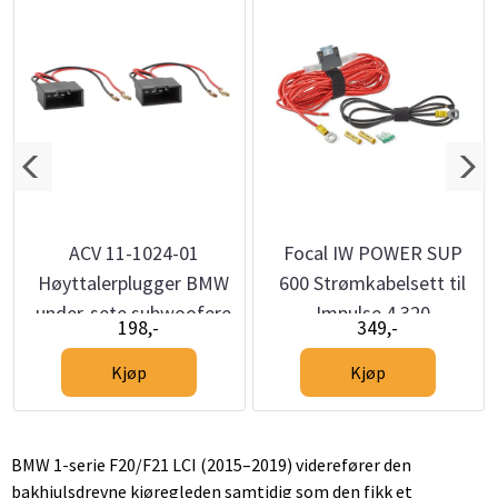
ACV 11-1024-01
Focal IW POWER SUP
Høyttalerplugger BMW
600 Strømkabelsett til
under-sete subwoofere
Impulse 4.320
198,-
349,-
Kjøp
Kjøp
BMW 1-serie F20/F21 LCI (2015–2019) viderefører den
bakhjulsdrevne kjøregleden samtidig som den fikk et