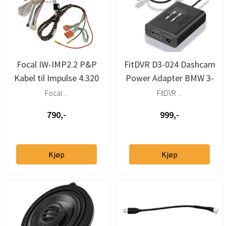
Focal IW-IMP2.2 P&P
FitDVR D3-024 Dashcam
Kabel til Impulse 4.320
Power Adapter BMW 3-
ISUB TWIN
pin
Focal ...
FitDVR ...
790,-
999,-
Kjøp
Kjøp