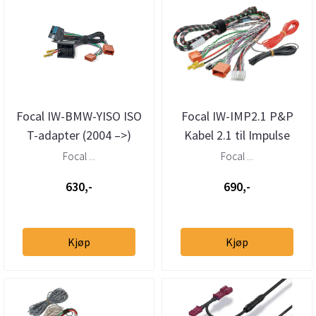
Focal IW-BMW-YISO ISO
Focal IW-IMP2.1 P&P
T-adapter (2004 –>)
Kabel 2.1 til Impulse
4.320
Focal ...
Focal ...
630,-
690,-
Kjøp
Kjøp