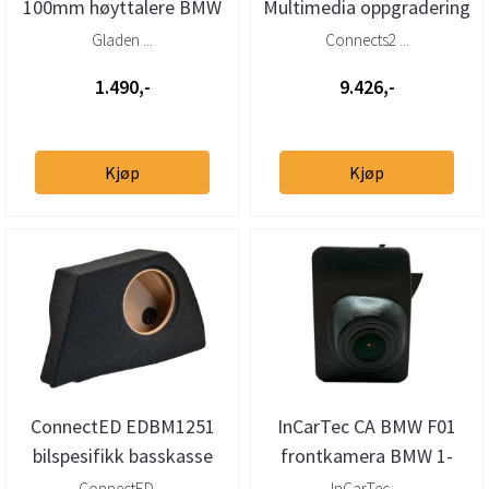
100mm høyttalere BMW
Multimedia oppgradering
BMW 1-/2-/3-/4-/5-serie
Gladen ...
Connects2 ...
og X...
1.490,-
9.426,-
Kjøp
Kjøp
ConnectED EDBM1251
InCarTec CA BMW F01
bilspesifikk basskasse
frontkamera BMW 1-
10” BMW 1-serie (F20)
serie 2015–2019
ConnectED ...
InCarTec ...