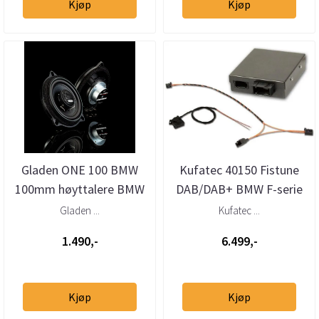
Kjøp
Kjøp
Gladen ONE 100 BMW
Kufatec 40150 Fistune
100mm høyttalere BMW
DAB/DAB+ BMW F-serie
med CiC
Gladen ...
Kufatec ...
Business/Profession...
1.490,-
6.499,-
Kjøp
Kjøp