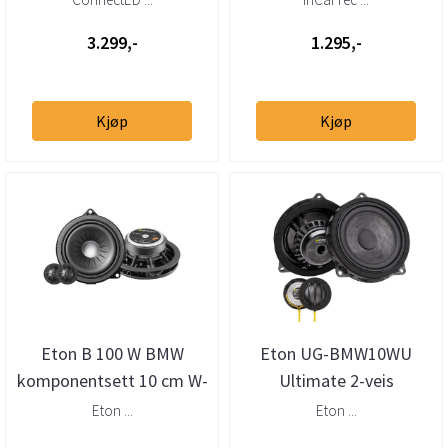
2012–2...
3.299,-
1.295,-
Kjøp
Kjøp
Eton B 100 W BMW
Eton UG-BMW10WU
komponentsett 10 cm W-
Ultimate 2-veis
kurv
høyttalersett BMW med
Eton ...
Eton ...
W-kurv