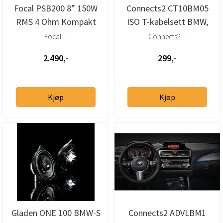
Focal PSB200 8” 150W
Connects2 CT10BM05
RMS 4 Ohm Kompakt
ISO T-kabelsett BMW,
Basskasse
Mini (2009–>)
Focal ...
Connects2 ...
2.490,-
299,-
Kjøp
Kjøp
Gladen ONE 100 BMW-S
Connects2 ADVLBM1