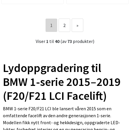
1
2
»
Viser
1
til
40
(av
73
produkter)
Lydoppgradering til
BMW 1-serie 2015–2019
(F20/F21 LCI Facelift)
BMW 1-serie F20/F21 LCI ble lansert våren 2015 som en
omfattende facelift av den andre generasjonen 1-serie.
Modellen fikk nytt front- og hekkdesign, oppgraderte LED-
lykter, forbedret interiør og en ny generasjon bensin- og