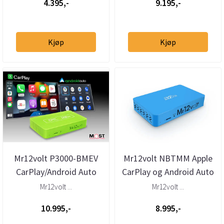
4.395,-
9.195,-
Kjøp
Kjøp
Mr12volt P3000-BMEV
Mr12volt NBTMM Apple
CarPlay/Android Auto
CarPlay og Android Auto
BMW EVO ID5/ID6
til BMW NBT (DSP)
Mr12volt ...
Mr12volt ...
10.995,-
8.995,-