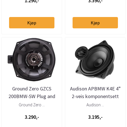
1.290,-
3.390,-
Kjøp
Kjøp
Ground Zero GZCS
Audison APBMW K4E 4”
200BMW-SW Plug and
2-veis komponentsett
Play 8” basskit til BMW
for BMW/Mini stor kurv
Ground Zero ...
Audison ...
3.290,-
3.195,-