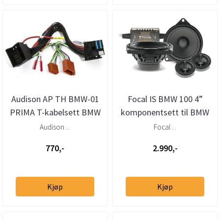
Audison AP TH BMW-01
Focal IS BMW 100 4”
PRIMA T-kabelsett BMW
komponentsett til BMW
Mini (2001–>)
og MINI
Audison ...
Focal ...
770,-
2.990,-
Kjøp
Kjøp