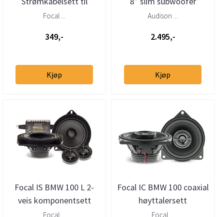
Strømkabelsett til
8” slim subwoofer
Impulse 4.320
BMW/Mini 2 Ohm (stk)
Focal ...
Audison ...
349,-
2.495,-
Kjøp
Kjøp
Focal IS BMW 100 L 2-
Focal IC BMW 100 coaxial
veis komponentsett
høyttalersett
Focal ...
Focal ...