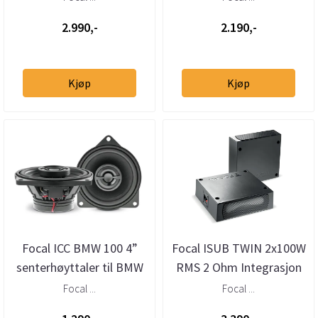
2.990,-
2.190,-
Kjøp
Kjøp
Focal ICC BMW 100 4”
Focal ISUB TWIN 2x100W
senterhøyttaler til BMW
RMS 2 Ohm Integrasjon
Basskasser (2 stk)
Focal ...
Focal ...