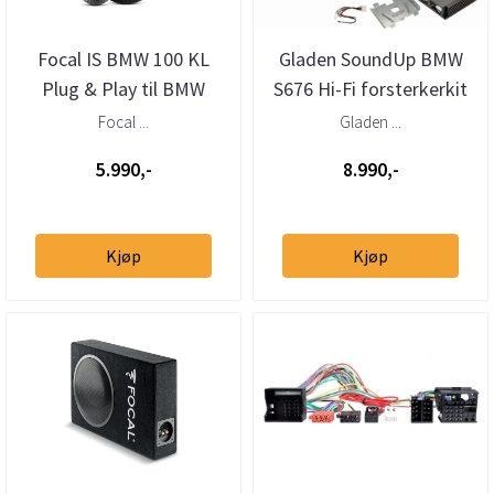
Focal IS BMW 100 KL
Gladen SoundUp BMW
Plug & Play til BMW
S676 Hi-Fi forsterkerkit
Plug & Play oppgradering
Focal ...
Gladen ...
5.990,-
8.990,-
Kjøp
Kjøp