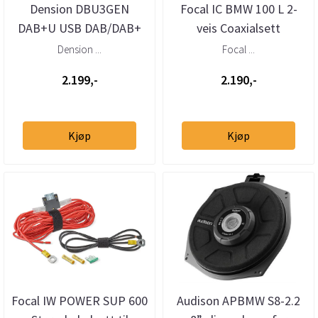
Dension DBU3GEN
Focal IC BMW 100 L 2-
DAB+U USB DAB/DAB+
veis Coaxialsett
mottaker – helintegrert
Dension ...
Focal ...
DAB via USB
2.199,-
2.190,-
Kjøp
Kjøp
Focal IW POWER SUP 600
Audison APBMW S8-2.2