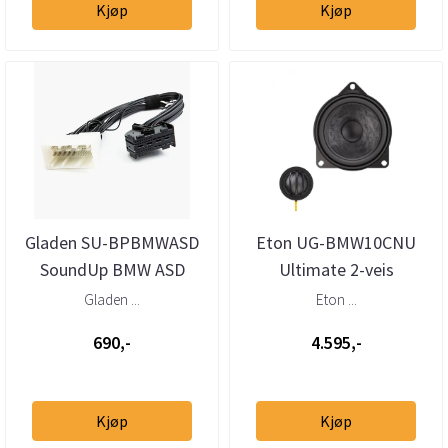
Kjøp
Kjøp
Gladen SU-BPBMWASD
Eton UG-BMW10CNU
SoundUp BMW ASD
Ultimate 2-veis
bypasskabel
Senterhøyttaler BMW
Gladen ...
Eton ...
690,-
4.595,-
Kjøp
Kjøp