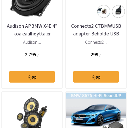
Audison APBMW X4E 4”
Connects2 CTBMWUSB
koaksialhøyttaler
adapter Beholde USB
BMW/Mini
BMW, Mini (2009–>)
Audison ...
Connects2 ...
2.795,-
299,-
Kjøp
Kjøp