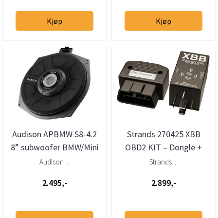
Kjøp
Kjøp
Audison APBMW S8-4.2
Strands 270425 XBB
8” subwoofer BMW/Mini
OBD2 KIT – Dongle +
4 Ohm (stk)
Powerunit 2
Audison ...
Strands ...
ekstralysadapter
2.495,-
2.899,-