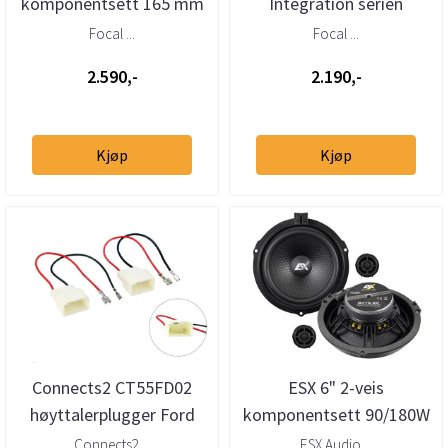
komponentsett 165 mm
Integration serien
Focal ...
Focal ...
2.590,-
2.190,-
Kjøp
Kjøp
Connects2 CT55FD02
ESX 6" 2-veis
høyttalerplugger Ford
komponentsett 90/180W
Jaguar Mazda
Ford/Jaguar/Mazda/Lincoln
Connects2 ...
ESX Audio ...