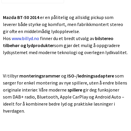
Mazda BT-50 2014
er en pålitelig og allsidig pickup som
leverer både styrke og komfort, men fabrikkmontert stereo
gir ofte en middelmådig lydopplevelse.
Hos
www.billyd.no
finner du et bredt utvalg av
bilstereo
tilbehør og lydprodukter
som gjør det mulig å oppgradere
lydsystemet med moderne teknologi og overlegen lydkvalitet.
Vi tilbyr
monteringsrammer
og
ISO-/ledningsadaptere
som
sørger for enkel montering av nye spillere, uten å endre bilens
originale interiør. Våre moderne
spillere
gir deg funksjoner
som DAB+ radio, Bluetooth, Apple CarPlay og Android Auto –
ideelt for å kombinere bedre lyd og praktiske løsninger i
hverdagen.