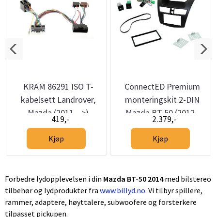
KRAM 86291 ISO T-
ConnectED Premium
kabelsett Landrover,
monteringskit 2-DIN
Mazda (2011 -->)
Mazda BT 50 (2012 -
419,-
2.379,-
2015)
Kjøp
Kjøp
Forbedre lydopplevelsen i din
Mazda BT-50 2014
med bilstereo
tilbehør og lydprodukter fra
www.billyd.no
. Vi tilbyr spillere,
rammer, adaptere, høyttalere, subwoofere og forsterkere
tilpasset pickupen.