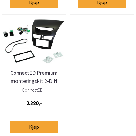
Kjøp
Kjøp
ConnectED Premium
monteringskit 2-DIN
Mazda BT 50 (2012 -
ConnectED ...
2015)
2.380,-
Kjøp