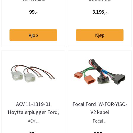
99,-
3.195,-
Kjøp
Kjøp
ACV 11-1319-01
Focal Ford IW-FOR-YISO-
Høyttalerplugger Ford,
V2 kabel
Jaguar, Mazdda 2005-->
ACV ...
Focal ...