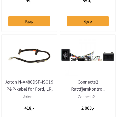
99,-
550,-
Kjøp
Kjøp
Axton N-A480DSP-ISO19
Connects2
P&P-kabel for Ford, LR,
Rattfjernkontroll
Mazda 1,5m
interface Mazda BT50
Axton ...
Connects2 ...
(2012 -->)
418,-
2.063,-