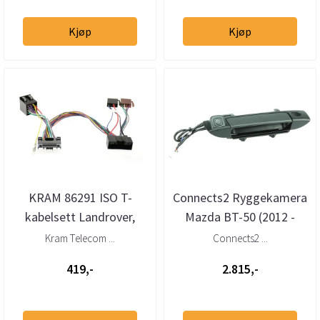
Kjøp
Kjøp
KRAM 86291 ISO T-
Connects2 Ryggekamera
kabelsett Landrover,
Mazda BT-50 (2012 -
Mazda (2011 -->)
2016)
Kram Telecom ...
Connects2 ...
419,-
2.815,-