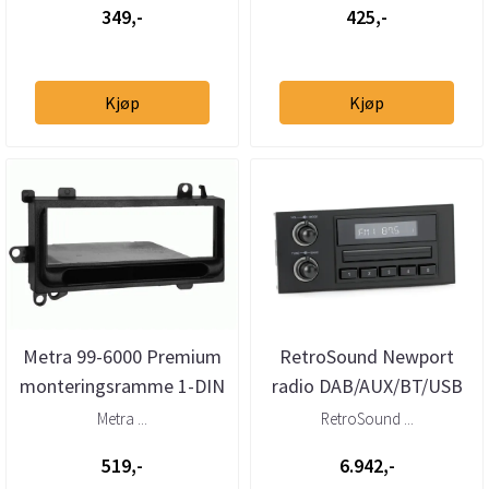
349,-
425,-
Kjøp
Kjøp
Metra 99-6000 Premium
RetroSound Newport
monteringsramme 1-DIN
radio DAB/AUX/BT/USB
Chrysler Dodge Jeep
Chrysler(1976 - 2000)
Metra ...
RetroSound ...
Eagle
519,-
6.942,-