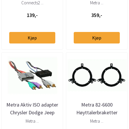
>2001)
Chrysler Dodge Jeep
Connects2 ...
Metra ...
Ford (->2002)
139,-
359,-
Kjøp
Kjøp
Metra Aktiv ISO adapter
Metra 82-6600
Chrysler Dodge Jeep
Høyttalerbraketter
m/Inifinity
Chrysler Dodge Jeep
Metra ...
Metra ...
(1995 -->)