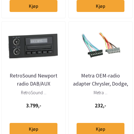
Kjøp
Kjøp
RetroSound Newport
Metra OEM-radio
radio DAB/AUX
adapter Chrysler, Dodge,
Chrysler/Dodge (1976 -
Jeep
RetroSound ...
Metra ...
2000)
3.799,-
232,-
Kjøp
Kjøp