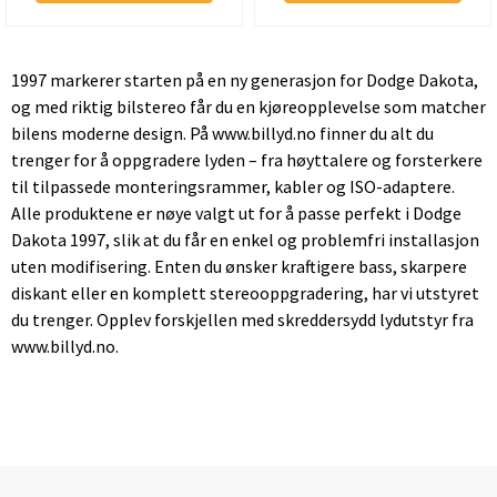
1997 markerer starten på en ny generasjon for Dodge Dakota,
og med riktig bilstereo får du en kjøreopplevelse som matcher
bilens moderne design. På www.billyd.no finner du alt du
trenger for å oppgradere lyden – fra høyttalere og forsterkere
til tilpassede monteringsrammer, kabler og ISO-adaptere.
Alle produktene er nøye valgt ut for å passe perfekt i Dodge
Dakota 1997, slik at du får en enkel og problemfri installasjon
uten modifisering. Enten du ønsker kraftigere bass, skarpere
diskant eller en komplett stereooppgradering, har vi utstyret
du trenger. Opplev forskjellen med skreddersydd lydutstyr fra
www.billyd.no.