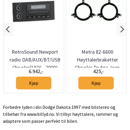
RetroSound Newport
Metra 82-6600
radio DAB/AUX/BT/USB
Høyttalerbraketter
Chrysler(1976 - 2000)
Chrysler Dodge Jeep
6.942,-
425,-
(1995 -->)
Kjøp
Kjøp
Forbedre lyden i din Dodge Dakota 1997 med bilstereo og
tilbehør fra www.billyd.no. Vi tilbyr høyttalere, rammer og
adaptere som passer perfekt til bilen.