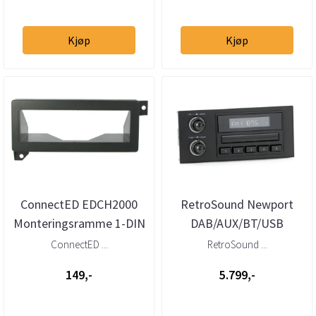
Kjøp
Kjøp
ConnectED EDCH2000
RetroSound Newport
Monteringsramme 1-DIN
DAB/AUX/BT/USB
Chrysler/Dodge/Jeep (--
Chrysler/Dodge (1976 -
ConnectED ...
RetroSound ...
>2002)
2000)
149,-
5.799,-