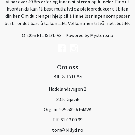
Vi har over 40 års erfaring innen
bilstereo
og
bildeler
. Finn ut
hvordan du kan få best mulig lyd og pleieprodukter til bilen
din her. Om du trenger hjelp til å finne løsningen som passer
best - er det bare å ta kontakt. Velkommen til vår nettbutikk.
© 2026 BIL & LYD AS - Powered by
Mystore.no
Om oss
BIL & LYD AS
Hadelandsvegen 2
2816 Gjøvik
Org. nr. 925.589.616MVA
Tlf:
61 02 00 99
tom@billyd.no