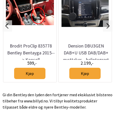
Brodit ProClip 835778
Dension DBU3GEN
Bentley Bentayga 2015--
DAB+U USB DAB/DAB+
> Konsoll
mottaker – helintegrert
599,-
2.199,-
DAB via USB
Kjøp
Kjøp
Gi din Bentley den lyden den fortjener med eksklusivt bilstereo
tilbehør fra www.billyd.no. Vi tilbyr kvalitetsprodukter
tilpasset både eldre og nyere Bentley-modeller.