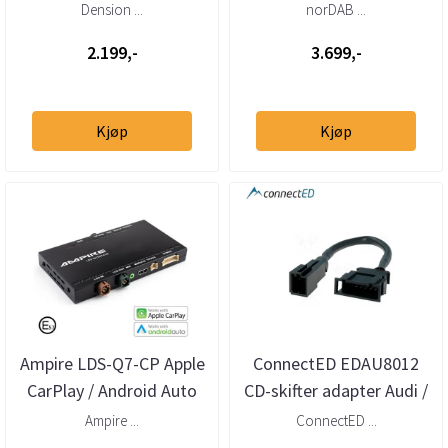
mottaker – helintegrert
VW / Bentley /
Dension ...
norDAB ...
DAB via USB
Lamborghini...
2.199,-
3.699,-
Kjøp
Kjøp
Ampire LDS-Q7-CP Apple
ConnectED EDAU8012
CarPlay / Android Auto
CD-skifter adapter Audi /
integrering
Bentley / VW mini-ISO
Ampire ...
ConnectED ...
Audi/Bentley...