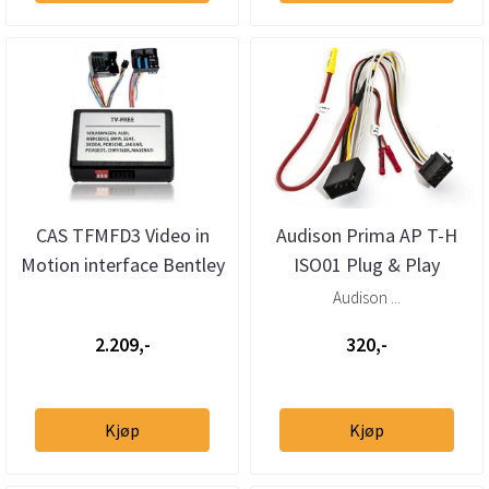
CAS TFMFD3 Video in
Audison Prima AP T-H
Motion interface Bentley
ISO01 Plug & Play
/ Volkswagen RNS510
kabelsett
Audison ...
RNS81...
2.209,-
320,-
Kjøp
Kjøp