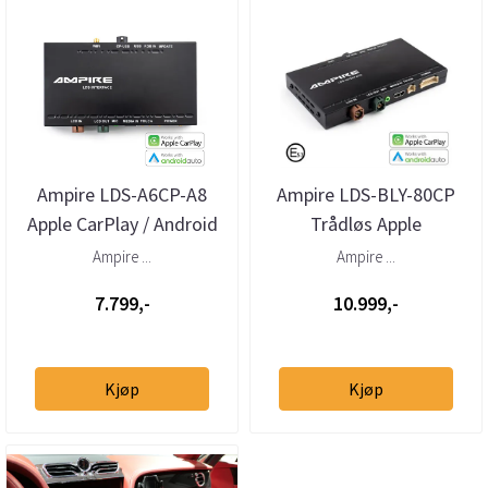
Ampire LDS-A6CP-A8
Ampire LDS-BLY-80CP
Apple CarPlay / Android
Trådløs Apple
Auto Audi A8
CarPlay/Android Auto VW
Ampire ...
Ampire ...
m/RNS-510 & ...
7.799,-
10.999,-
Kjøp
Kjøp