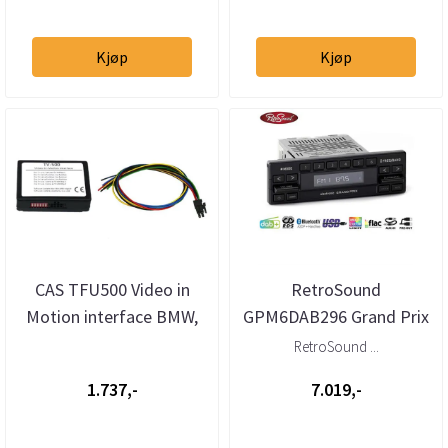
Kjøp
Kjøp
CAS TFU500 Video in
RetroSound
Motion interface BMW,
GPM6DAB296 Grand Prix
Ford, VW++
1-DIN
RetroSound ...
DAB/BT/USB/3xRCA
1.737,-
7.019,-
retrospiller