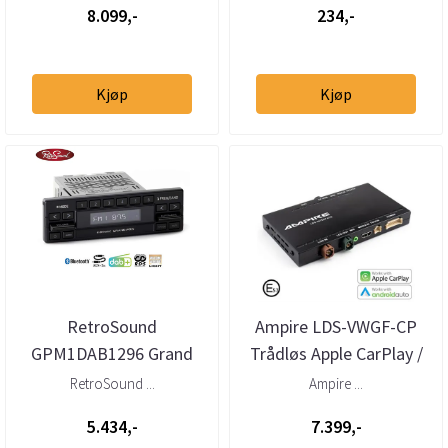
8.099,-
234,-
Kjøp
Kjøp
RetroSound
Ampire LDS-VWGF-CP
GPM1DAB1296 Grand
Trådløs Apple CarPlay /
Prix DAB+ radio BT/AUX
Android Auto interface
RetroSound ...
Ampire ...
VW M...
5.434,-
7.399,-