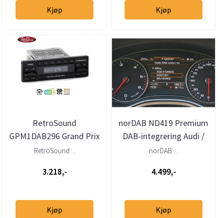
Kjøp
Kjøp
RetroSound
norDAB ND419 Premium
GPM1DAB296 Grand Prix
DAB-integrering Audi /
DAB+ radio AUX
VW / Bentley MMI 3G
RetroSound ...
norDAB ...
u/OEM ...
3.218,-
4.499,-
Kjøp
Kjøp