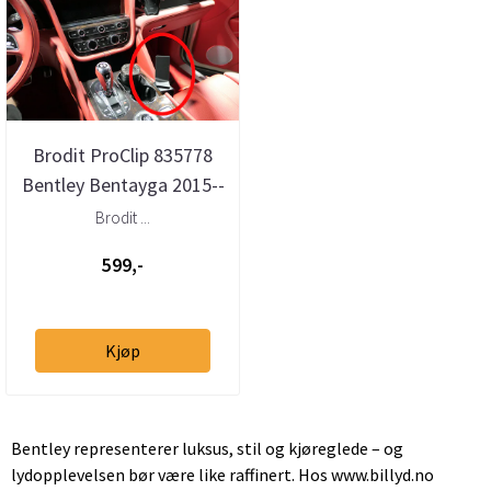
Brodit ProClip 835778
Bentley Bentayga 2015--
> Konsoll
Brodit ...
599,-
Kjøp
Bentley representerer luksus, stil og kjøreglede – og
lydopplevelsen bør være like raffinert. Hos www.billyd.no