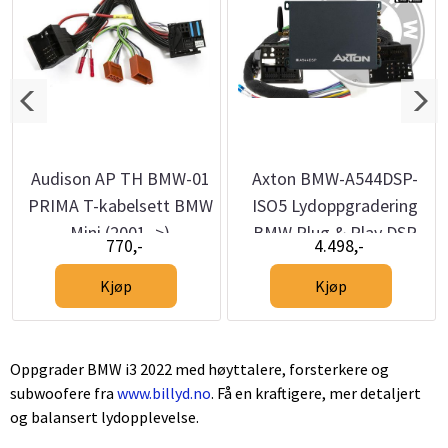
Audison AP TH BMW-01
Axton BMW-A544DSP-
PRIMA T-kabelsett BMW
ISO5 Lydoppgradering
Mini (2001–>)
BMW Plug & Play DSP
770,-
4.498,-
Kjøp
Kjøp
Oppgrader BMW i3 2022 med høyttalere, forsterkere og
subwoofere fra
www.billyd.no
. Få en kraftigere, mer detaljert
og balansert lydopplevelse.