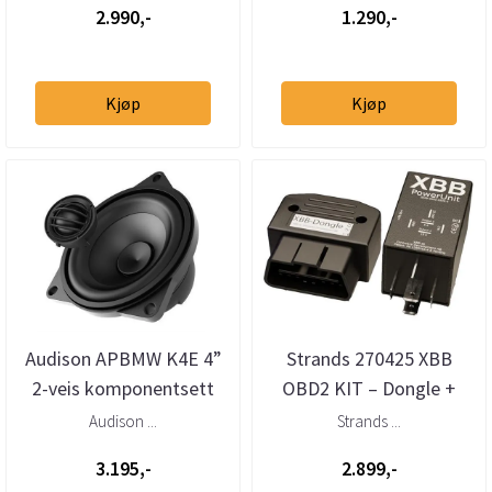
2.990,-
1.290,-
Kjøp
Kjøp
Audison APBMW K4E 4”
Strands 270425 XBB
2-veis komponentsett
OBD2 KIT – Dongle +
for BMW/Mini stor kurv
Powerunit 2
Audison ...
Strands ...
ekstralysadapter
3.195,-
2.899,-