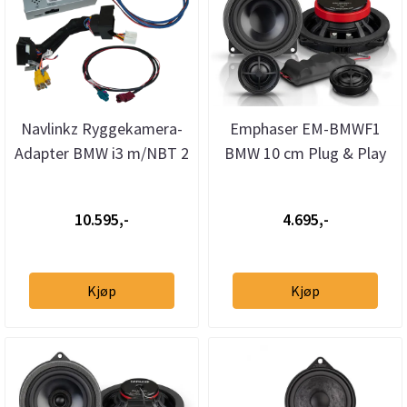
Navlinkz Ryggekamera-
Emphaser EM-BMWF1
Adapter BMW i3 m/NBT 2
BMW 10 cm Plug & Play
(2017 - 2022)
komponentsett
10.595,-
4.695,-
Kjøp
Kjøp