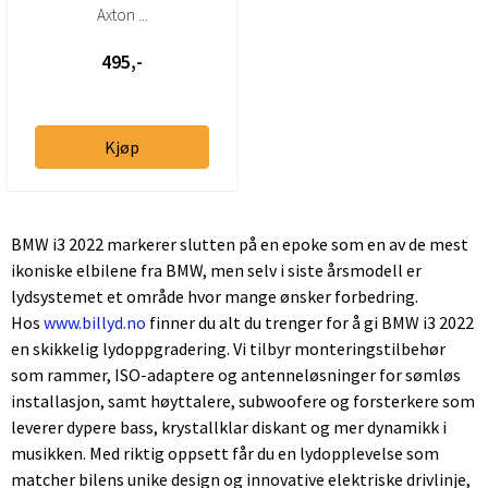
MB Ford m.fl 1,5m
Axton ...
495,-
Kjøp
BMW i3 2022 markerer slutten på en epoke som en av de mest
ikoniske elbilene fra BMW, men selv i siste årsmodell er
lydsystemet et område hvor mange ønsker forbedring.
Hos
www.billyd.no
finner du alt du trenger for å gi BMW i3 2022
en skikkelig lydoppgradering. Vi tilbyr monteringstilbehør
som rammer, ISO-adaptere og antenneløsninger for sømløs
installasjon, samt høyttalere, subwoofere og forsterkere som
leverer dypere bass, krystallklar diskant og mer dynamikk i
musikken. Med riktig oppsett får du en lydopplevelse som
matcher bilens unike design og innovative elektriske drivlinje,