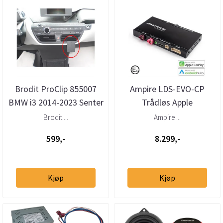
Brodit ProClip 855007
Ampire LDS-EVO-CP
BMW i3 2014-2023 Senter
Trådløs Apple
Carplay/AndroidAuto
Brodit ...
Ampire ...
BMW m/NBT-EVO 6,5"...
599,-
8.299,-
Kjøp
Kjøp