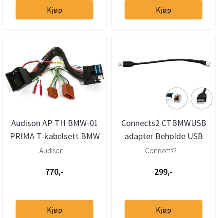
Kjøp
Kjøp
Audison AP TH BMW-01
Connects2 CTBMWUSB
PRIMA T-kabelsett BMW
adapter Beholde USB
Mini (2001–>)
BMW, Mini (2009–>)
Audison ...
Connects2 ...
770,-
299,-
Kjøp
Kjøp