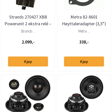
Strands 270427 XBB
Metra 82-8601
Powerunit 2 ekstra relé –
Høyttaleradapter (3,5”)
2 utganger (12–24V)
BMW/Porsche/Land
Strands ...
Metra ...
Rover/Tesla ...
2.099,-
338,-
Kjøp
Kjøp