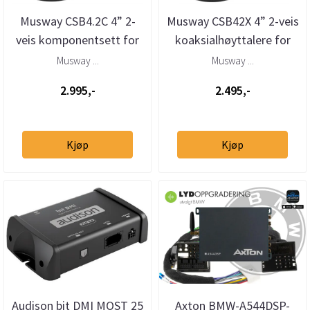
Musway CSB4.2C 4” 2-
Musway CSB42X 4” 2-veis
veis komponentsett for
koaksialhøyttalere for
BMW/Mini
BMW/Mini
Musway ...
Musway ...
2.995,-
2.495,-
Kjøp
Kjøp
Audison bit DMI MOST 25
Axton BMW-A544DSP-