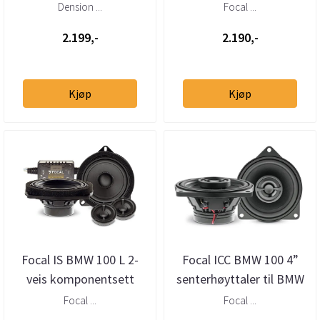
mottaker – helintegrert
Dension ...
Focal ...
DAB via USB
2.199,-
2.190,-
Kjøp
Kjøp
Focal IS BMW 100 L 2-
Focal ICC BMW 100 4”
veis komponentsett
senterhøyttaler til BMW
Focal ...
Focal ...