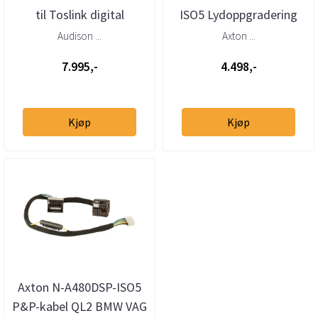
til Toslink digital
ISO5 Lydoppgradering
interface
BMW Plug & Play DSP
Audison ...
Axton ...
7.995,-
4.498,-
Kjøp
Kjøp
Axton N-A480DSP-ISO5
P&P-kabel QL2 BMW VAG