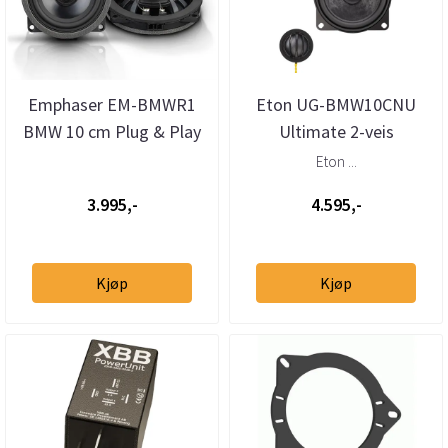
Emphaser EM-BMWR1
Eton UG-BMW10CNU
BMW 10 cm Plug & Play
Ultimate 2-veis
koaksialhøyttalere
Senterhøyttaler BMW
Eton ...
3.995,-
4.595,-
Kjøp
Kjøp