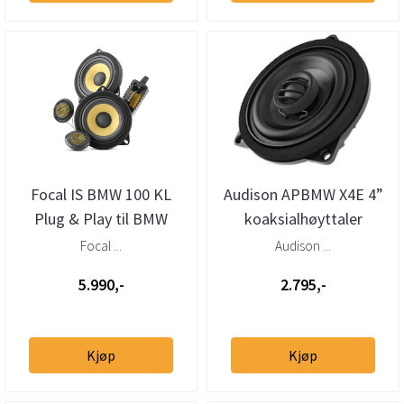
Focal IS BMW 100 KL
Audison APBMW X4E 4”
Plug & Play til BMW
koaksialhøyttaler
BMW/Mini
Focal ...
Audison ...
5.990,-
2.795,-
Kjøp
Kjøp