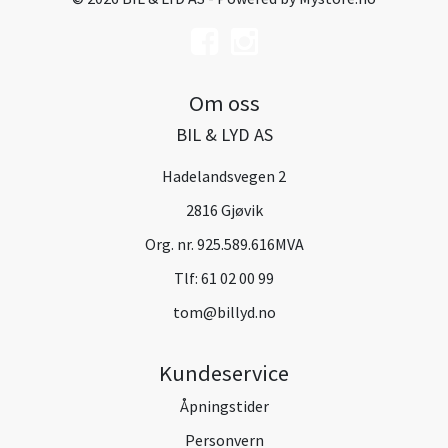
Om oss
BIL & LYD AS
Hadelandsvegen 2
2816 Gjøvik
Org. nr. 925.589.616MVA
Tlf:
61 02 00 99
tom@billyd.no
Kundeservice
Åpningstider
Personvern