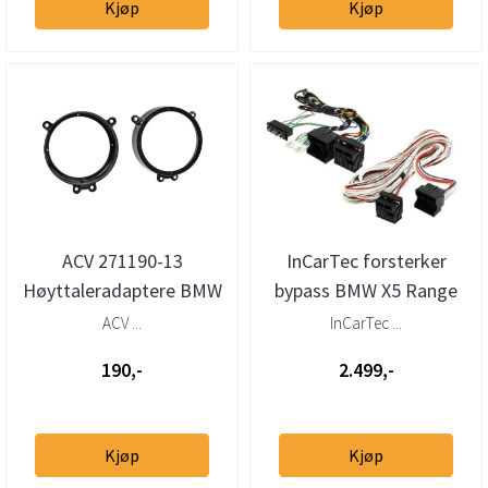
Kjøp
Kjøp
ACV 271190-13
InCarTec forsterker
Høyttaleradaptere BMW
bypass BMW X5 Range
X5/MB C/CL/G-klasse
Rover (2000-2012)
ACV ...
InCarTec ...
(1990-2012) fo...
m/DSP
190,-
2.499,-
Kjøp
Kjøp