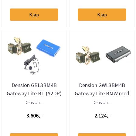
Kjøp
Kjøp
Dension GBL3BM4B
Dension GWL3BM4B
Gateway Lite BT (A2DP)
Gateway Lite BMW med
BMW og Mini med 40-
40-pins Quadlock
Dension ...
Dension ...
pins Quadlo...
3.606,-
2.124,-