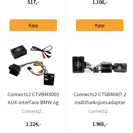
517,-
1.106,-
Kjøp
Kjøp
Connects2 CTVBMX003
Connects2 CTSBM007.2
AUX-interface BMW og
multifunksjonsadapter
Mini med Quadlock
BMW (til 2005) med
Connects2 ...
Connects2 ...
aktivt l...
1.224,-
1.965,-