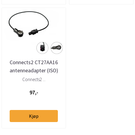
Connects2 CT27AA16
antenneadapter (ISO)
BMW, MINI (2001→)
Connects2 ...
97,-
Kjøp