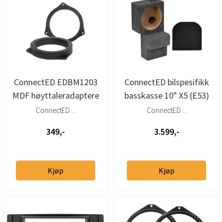
ConnectED EDBM1203
ConnectED bilspesifikk
MDF høyttaleradaptere
basskasse 10" X5 (E53)
BMW X5 (E53) (2000 -
(2000 - 2006)
ConnectED ...
ConnectED ...
2006)
349,-
3.599,-
Kjøp
Kjøp