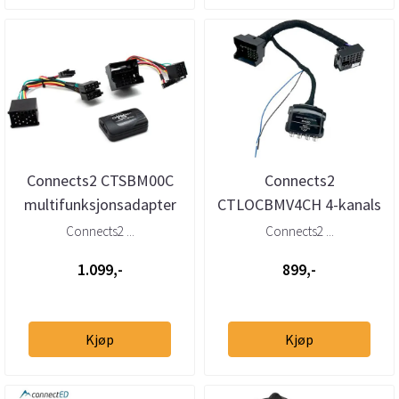
Connects2 CTSBM00C
Connects2
multifunksjonsadapter
CTLOCBMV4CH 4-kanals
BMW (1995–2005) med
høy-til-lavnivåadapter
Connects2 ...
Connects2 ...
Quadlock ...
m/40-pin Quadloc...
1.099,-
899,-
Kjøp
Kjøp