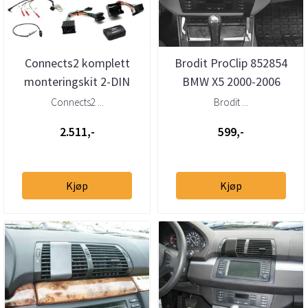
Connects2 komplett
Brodit ProClip 852854
monteringskit 2-DIN
BMW X5 2000-2006
BMW X5 (2000 - 2006)
Vinklet
Connects2 ...
Brodit ...
2.511,-
599,-
Kjøp
Kjøp