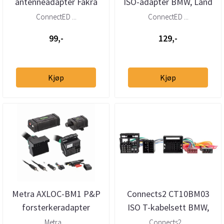
antenneadapter Fakra
ISO-adapter BMW, Land
(han) – DIN (han)
Rover (Quadlock/40-pins)
ConnectED ...
ConnectED ...
99,-
129,-
Kjøp
Kjøp
Metra AXLOC-BM1 P&P
Connects2 CT10BM03
forsterkeradapter
ISO T-kabelsett BMW,
Quadlock (2000–2019)
Mini, Mercedes,
Metra ...
Connects2 ...