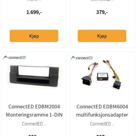
u/aktivt sy...
Volkswagen, Po...
1.699,-
379,-
Kjøp
Kjøp
ConnectED EDBM2004
ConnectED EDBM6004
Monteringsramme 1-DIN
multifunksjonsadapter
med oppbevaringslomme
BMW (1994–2010)
ConnectED ...
ConnectED ...
BMW 5-s...