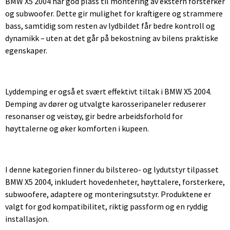
BMW X5 2004 har god plass til montering av ekstern forsterker
og subwoofer. Dette gir mulighet for kraftigere og strammere
bass, samtidig som resten av lydbildet får bedre kontroll og
dynamikk – uten at det går på bekostning av bilens praktiske
egenskaper.
Lyddemping er også et svært effektivt tiltak i BMW X5 2004.
Demping av dører og utvalgte karosseripaneler reduserer
resonanser og veistøy, gir bedre arbeidsforhold for
høyttalerne og øker komforten i kupeen.
I denne kategorien finner du bilstereo- og lydutstyr tilpasset
BMW X5 2004, inkludert hovedenheter, høyttalere, forsterkere,
subwoofere, adaptere og monteringsutstyr. Produktene er
valgt for god kompatibilitet, riktig passform og en ryddig
installasjon.