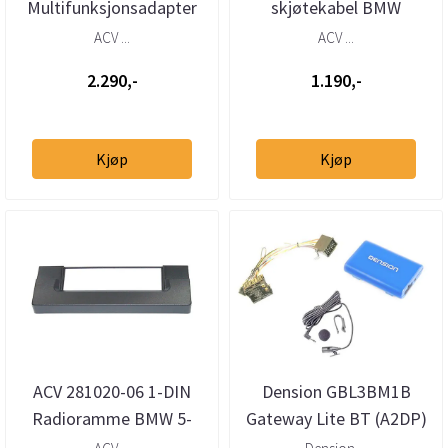
Multifunksjonsadapter
skjøtekabel BMW
BMW (2000-2008)
m/Quadlock og Fakra
ACV ...
ACV ...
m/utvidet lydsystem
2.290,-
1.190,-
Kjøp
Kjøp
ACV 281020-06 1-DIN
Dension GBL3BM1B
Radioramme BMW 5-
Gateway Lite BT (A2DP)
serie (E39) X5 (E53)
BMW med 17pins Bavaria