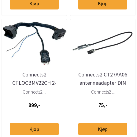
Kjøp
Kjøp
Connects2
Connects2 CT27AA06
CTLOCBMV22CH 2-
antenneadapter DIN
kanals høy-til-l
BMW/MINI
Connects2 ...
Connects2 ...
avnivåadapter m/40-pin
899,-
75,-
Quadl...
Kjøp
Kjøp