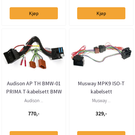
Kjøp
Kjøp
Audison AP TH BMW-01
Musway MPK9 ISO-T
PRIMA T-kabelsett BMW
kabelsett
Mini (2001–>)
BMW/Mini/Mercedes/VW/Po
Audison ...
Musway ...
770,-
329,-