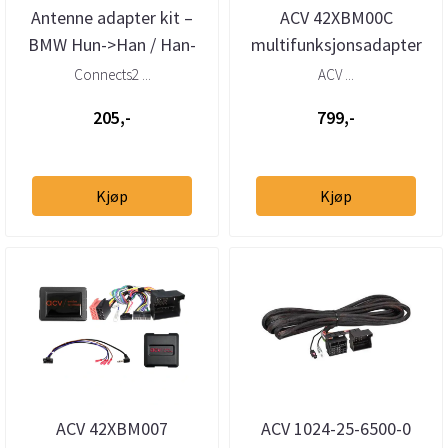
Antenne adapter kit –
ACV 42XBM00C
BMW Hun->Han / Han-
multifunksjonsadapter
>Hun
BMW (1994–2010) med
Connects2 ...
ACV ...
Quadlock og Bav...
205,-
799,-
Kjøp
Kjøp
ACV 42XBM007
ACV 1024-25-6500-0