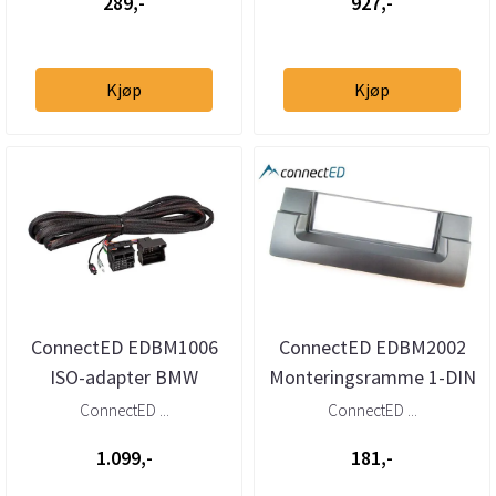
289,-
927,-
Kjøp
Kjøp
ConnectED EDBM1006
ConnectED EDBM2002
ISO-adapter BMW
Monteringsramme 1-DIN
Quadlock
BMW 5-serie (E39) / X5
ConnectED ...
ConnectED ...
forlengelseskabel
(E53)
1.099,-
181,-