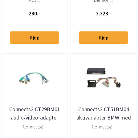
ACV ...
Dension ...
plug
280,-
3.328,-
Kjøp
Kjøp
Connects2 CT29BM01
Connects2 CT51BM04
audio/video-adapter
aktivadapter BMW med
BMW med original TV-
Fakra/Quadlock
Connects2 ...
Connects2 ...
tuner