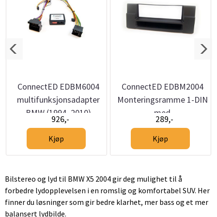
ConnectED EDBM6004
ConnectED EDBM2004
multifunksjonsadapter
Monteringsramme 1-DIN
BMW (1994–2010)
med
926,-
289,-
oppbevaringslomme
BMW 5-serie (E39) / X5
Kjøp
Kjøp
(E53)
Bilstereo og lyd til BMW X5 2004 gir deg mulighet til å
forbedre lydopplevelsen i en romslig og komfortabel SUV. Her
finner du løsninger som gir bedre klarhet, mer bass og et mer
balansert lydbilde.