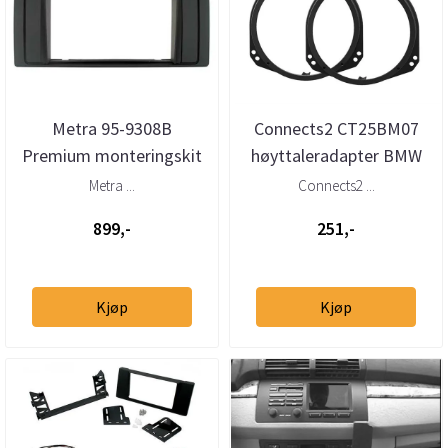
Metra 95-9308B
Connects2 CT25BM07
Premium monteringskit
høyttaleradapter BMW
2-DIN X5 2000-2006 RR
X5 (E53) 165mm
Metra ...
Connects2 ...
Vogue2003-2...
foran/bak
899,-
251,-
Kjøp
Kjøp