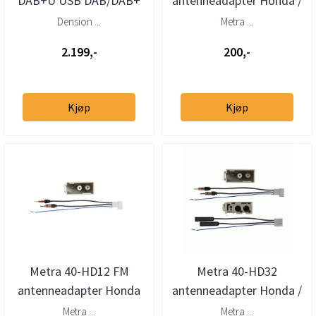
DAB+U USB DAB/DAB+
antenneadapter Honda /
mottaker – helintegrert
Acura
Dension ...
Metra ...
DAB via USB
2.199,-
200,-
Kjøp
Kjøp
Metra 40-HD12 FM
Metra 40-HD32
antenneadapter Honda
antenneadapter Honda /
og Acura
Acura
Metra ...
Metra ...