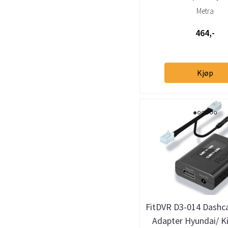
(2010 -->) (24-
Metra
464,-
Kjøp
FitDVR D3-014 Dash
Adapter Hyundai/ Ki