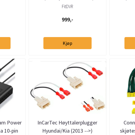
pin
(Type A)
FitDVR
999,-
Kjøp
cam Power
InCarTec Høyttalerplugger
Conn
a 10-pin
Hyundai/Kia (2013 -->)
skjøte