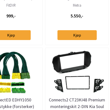
(Type B)
(2014 - 2018) m/Navi
FitDVR
Metra
999,-
5.550,-
Kjøp
Kjøp
ectED EDHY1050
Connects2 CT23KI48 Premium
stykke (forsterker)
monteringskit 2-DIN Kia Soul