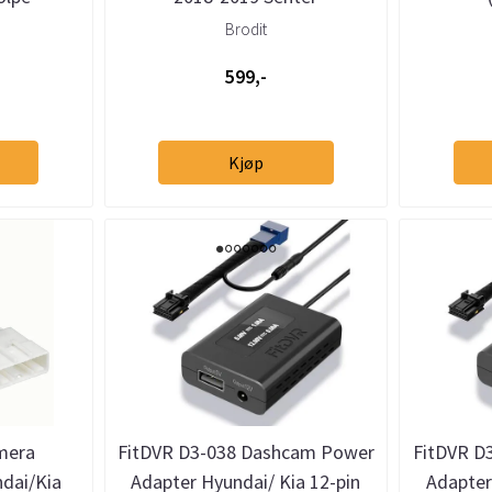
Brodit
599,-
Kjøp
mera
FitDVR D3-038 Dashcam Power
FitDVR D
dai/Kia
Adapter Hyundai/ Kia 12-pin
Adapter