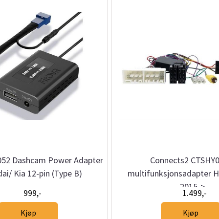
052 Dashcam Power Adapter
Connects2 CTSHY0
ai/ Kia 12-pin (Type B)
multifunksjonsadapter H
2015->
999,-
1.499,-
Kjøp
Kjøp