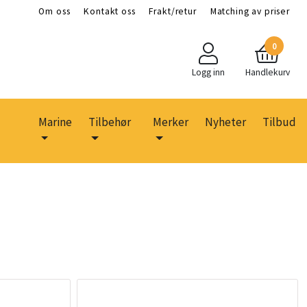
Om oss
Kontakt oss
Frakt/retur
Matching av priser
0
Logg inn
Handlekurv
Marine
Tilbehør
Merker
Nyheter
Tilbud