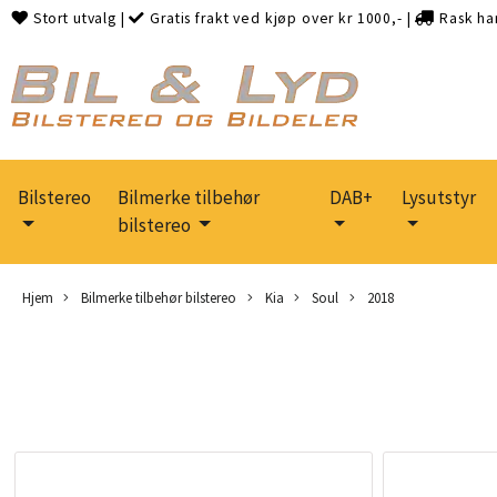
Stort utvalg
|
Gratis frakt ved kjøp over kr 1000,-
|
Rask ha
Bilstereo
Bilmerke tilbehør
DAB+
Lysutstyr
bilstereo
Hjem
Bilmerke tilbehør bilstereo
Kia
Soul
2018