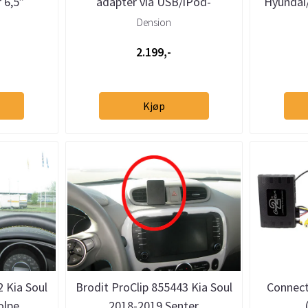
 6,5”
adapter via USB/iPod-
Hyundai/
a
tilkobling
Dension
2.199,-
Kjøp
2 Kia Soul
Brodit ProClip 855443 Kia Soul
Connect
olpe
2018-2019 Senter