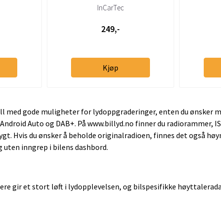
Hyund
InCarTec
249,-
Kjøp
ll med gode muligheter for lydoppgraderinger, enten du ønsker m
 Android Auto og DAB+. På www.billyd.no finner du radiorammer,
rygt. Hvis du ønsker å beholde originalradioen, finnes det også h
g uten inngrep i bilens dashbord.
re gir et stort løft i lydopplevelsen, og bilspesifikke høyttaler