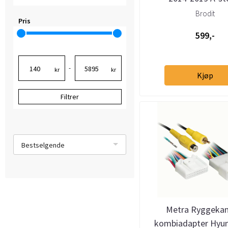
Brodit
Pris
599,-
-
kr
kr
Kjøp
Filtrer
Bestselgende
Metra Ryggeka
kombiadapter Hyun