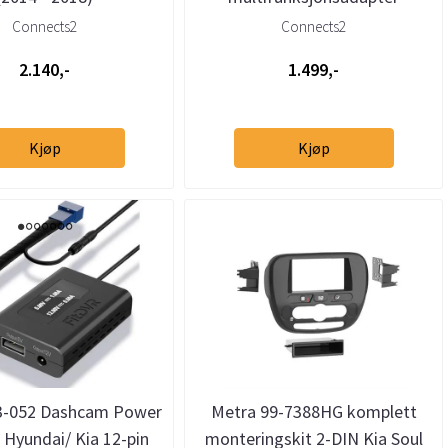
Hyundai/Kia 2015->
Connects2
Connects2
2.140,-
1.499,-
Kjøp
Kjøp
3-052 Dashcam Power
Metra 99-7388HG komplett
 Hyundai/ Kia 12-pin
monteringskit 2-DIN Kia Soul