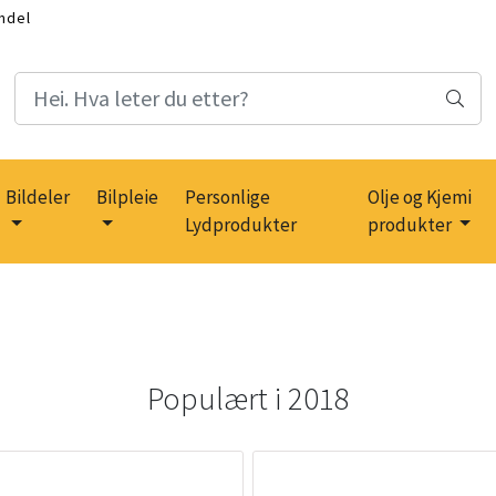
ndel
Bildeler
Bilpleie
Personlige
Olje og Kjemi
Lydprodukter
produkter
Populært i
2018