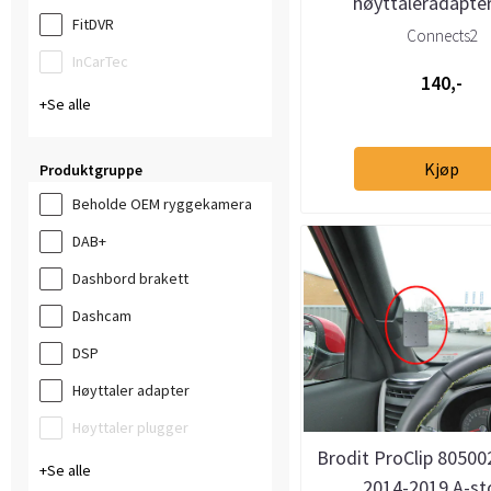
høyttaleradapter
FitDVR
Hyundai/Ki
Connects2
InCarTec
140,-
Se alle
Kjøp
Produktgruppe
Beholde OEM ryggekamera
DAB+
Dashbord brakett
Dashcam
DSP
Høyttaler adapter
Høyttaler plugger
Brodit ProClip 80500
Se alle
2014-2019 A-st