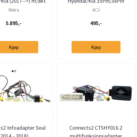
Kia (2017-->) m/akt.
Hyundai/Kia 35Pin/38Pin
syst
Metra
ACV
5.895,-
495,-
Kjøp
Kjøp
s2 Infoadapter Soul
Connects2 CTSHY016.2
(2014 - 2018)
multifunksjonsadapter