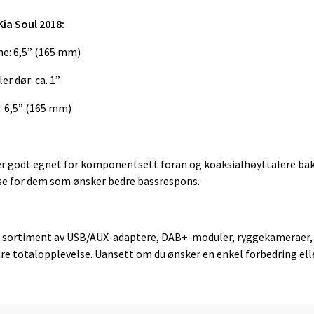
Kia Soul 2018:
ne: 6,5” (165 mm)
er dør: ca. 1”
: 6,5” (165 mm)
r godt egnet for komponentsett foran og koaksialhøyttalere bak,
se for dem som ønsker bedre bassrespons.
bredt sortiment av USB/AUX-adaptere, DAB+-moduler, ryggekamerae
dre totalopplevelse. Uansett om du ønsker en enkel forbedring ell