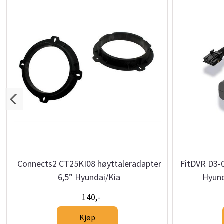
Connects2 CT25KI08 høyttaleradapter
FitDVR D3-
6,5” Hyundai/Kia
Hyund
140,-
Kjøp