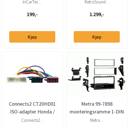
Acura
teleskopantenne
InCarTec ...
RetroSound ...
199,-
1.299,-
Kjøp
Kjøp
Connects2 CT20HD01
Metra 99-7898
ISO-adapter Honda /
monteringsramme 1-DIN
Acura 1988–1999
Acura (1990–2006)
Connects2 ...
Metra ...