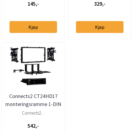
145,-
329,-
Kjøp
Kjøp
Connects2 CT24HD17
monteringsramme 1-DIN
/ 2-DIN Honda / Acura
Connects2 ...
(1990–2...
542,-