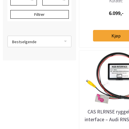
Kufatec
6.099,-
Filtrer
Kjøp
Bestselgende
CAS RLRNSE rygg
interface – Audi RN
2014