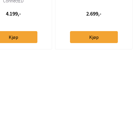
ConnectED
4.199,-
2.699,-
Kjøp
Kjøp