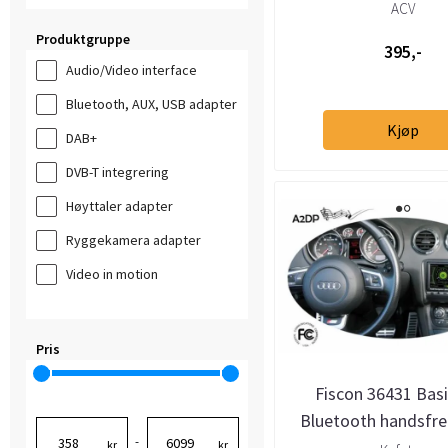
Audi/Lamborghini (20
ACV
Produktgruppe
395,-
Audio/Video interface
Bluetooth, AUX, USB adapter
Kjøp
DAB+
DVB-T integrering
Høyttaler adapter
Ryggekamera adapter
Video in motion
Pris
Fiscon 36431 Basi
Bluetooth handsfre
-
m/RNS-E / BNS
kr
kr