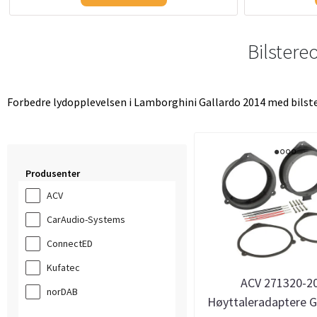
Bilstere
Forbedre lydopplevelsen i Lamborghini Gallardo 2014 med bilster
Produsenter
ACV
CarAudio-Systems
ConnectED
Kufatec
ACV 271320-2
norDAB
Høyttaleradaptere G