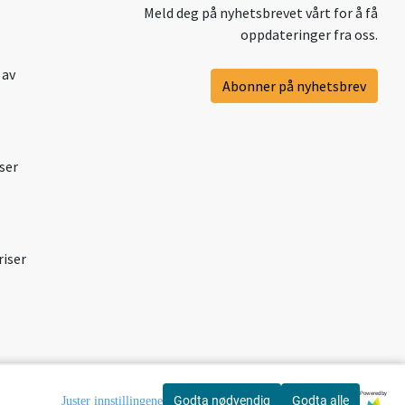
Meld deg på nyhetsbrevet vårt for å få
oppdateringer fra oss.
 av
Abonner på nyhetsbrev
ser
riser
Powered by
Godta nødvendig
Godta alle
Juster innstillingene