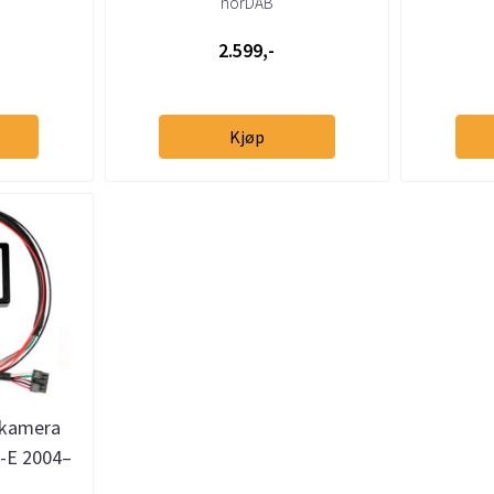
norDAB
2.599,-
Kjøp
ekamera
S-E 2004–