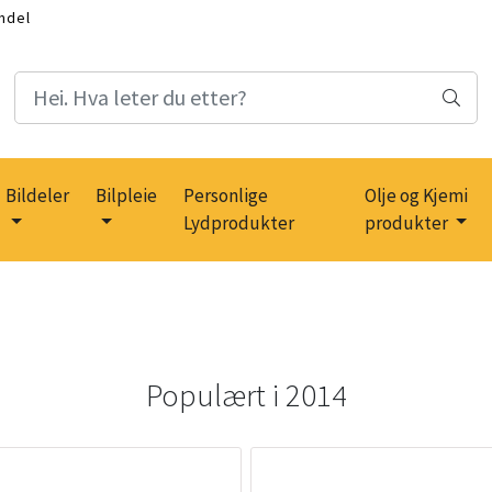
ndel
Bildeler
Bilpleie
Personlige
Olje og Kjemi
Lydprodukter
produkter
Populært i
2014