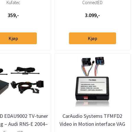
Gallardo
E 2009–2015
Kufatec
ConnectED
359,-
3.099,-
Kjøp
Kjøp
D EDAU9002 TV-tuner
CarAudio Systems TFMFD2
ng – Audi RNS-E 2004–
Video in Motion interface VAG
2015
Navi Plus / Nexus / MFD2 (16:9)