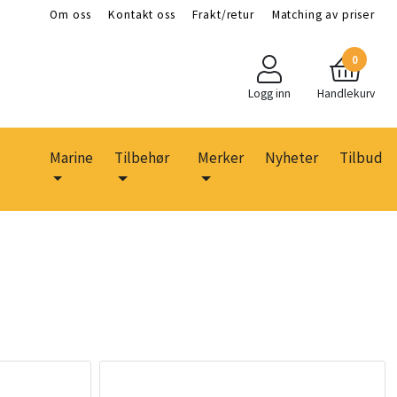
Om oss
Kontakt oss
Frakt/retur
Matching av priser
0
Logg inn
Handlekurv
Marine
Tilbehør
Merker
Nyheter
Tilbud