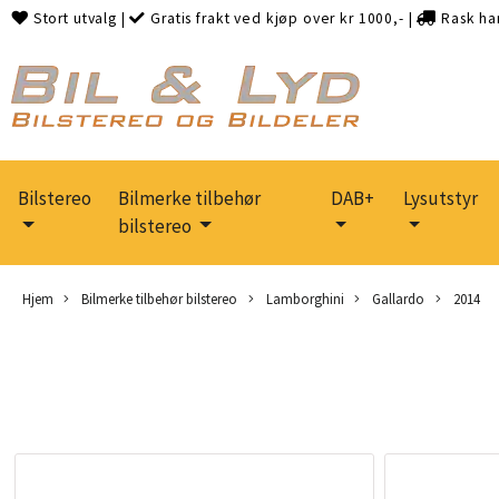
Stort utvalg
|
Gratis frakt ved kjøp over kr 1000,-
|
Rask ha
Bilstereo
Bilmerke tilbehør
DAB+
Lysutstyr
bilstereo
Hjem
Bilmerke tilbehør bilstereo
Lamborghini
Gallardo
2014