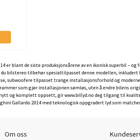
 er blant de siste produksjonsårene av en ikonisk superbil – og fo
 du bilstereo tilbehør spesialtilpasset denne modellen, inkludert
se, subwoofere tilpasset trange installasjonsforhold og moderne 
mmer som gjør installasjonen sømløs, uten å endre bilens original
nytt og komplett oppsett, gir www.billyd.no deg tilgang til kvali
ghini Gallardo 2014 med teknologisk oppgradert lyd som matcher 
Om oss
Kundeser