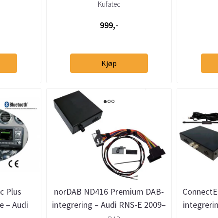
00 - 2013)
Kufatec
999,-
Kjøp
c Plus
norDAB ND416 Premium DAB-
ConnectE
e – Audi
integrering – Audi RNS-E 2009–
integreri
 5.0
2015