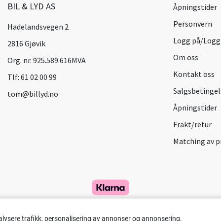
BIL & LYD AS
Åpningstider
Personvern
Hadelandsvegen 2
Logg på/Logg
2816 Gjøvik
Om oss
Org. nr. 925.589.616MVA
Kontakt oss
Tlf:
61 02 00 99
Salgsbetingel
tom@billyd.no
Åpningstider
Frakt/retur
Matching av p
alysere trafikk, personalisering av annonser og annonsering.