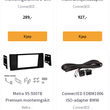
med oppbevaringslomme
BMW (1994–2010)
ConnectED ...
ConnectED ...
BMW 5-s...
289,-
927,-
Kjøp
Kjøp
Metra 95-9307B
ConnectED EDBM1006
Premium monteringskit
ISO-adapter BMW
2-DIN BMW 5-serie (E39)
Quadlock
Metra ...
ConnectED ...