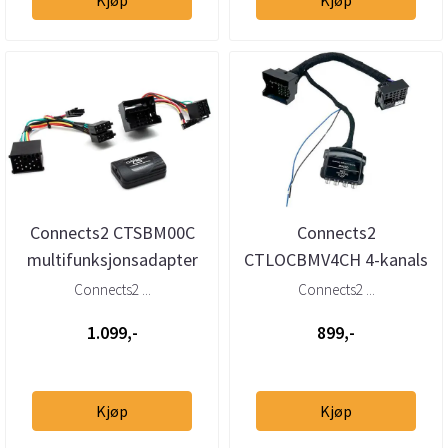
Connects2 CTSBM00C
Connects2
multifunksjonsadapter
CTLOCBMV4CH 4-kanals
BMW (1995–2005) med
høy-til-lavnivåadapter
Connects2 ...
Connects2 ...
Quadlock ...
m/40-pin Quadloc...
1.099,-
899,-
Kjøp
Kjøp