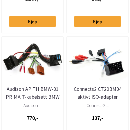
Kjøp
Kjøp
Audison AP TH BMW-01
Connects2 CT20BM04
PRIMA T-kabelsett BMW
aktivt ISO-adapter
Mini (2001–>)
BMW/Mini m/Bavaria
Audison ...
Connects2 ...
770,-
137,-