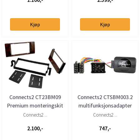
Kjøp
Kjøp
Connects2 CT23BM09
Connects2 CTSBM003.2
Premium monteringskit
multifunksjonsadapter
2-DIN BMW 5-serie (E39)
BMW/Mini (til 2001/2003)
Connects2 ...
Connects2 ...
Wood
me...
2.100,-
747,-