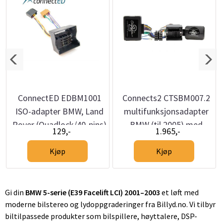
ConnectED EDBM1001
Connects2 CTSBM007.2
ISO-adapter BMW, Land
multifunksjonsadapter
Rover (Quadlock/40-pins)
BMW (til 2005) med
129,-
1.965,-
aktivt lydsystem
Kjøp
Kjøp
Gi din
BMW 5-serie (E39 Facelift LCI) 2001–2003
et løft med
moderne bilstereo og lydoppgraderinger fra Billyd.no. Vi tilbyr
biltilpassede produkter som bilspillere, høyttalere, DSP-