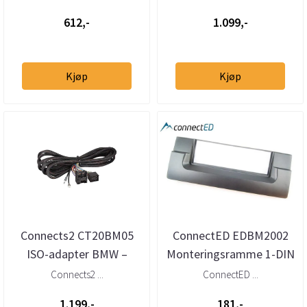
/ Range R...
forlengelseskabel
612,-
1.099,-
Kjøp
Kjøp
Connects2 CT20BM05
ConnectED EDBM2002
ISO-adapter BMW –
Monteringsramme 1-DIN
Bavaria
BMW 5-serie (E39) / X5
Connects2 ...
ConnectED ...
forlengelseskabel
(E53)
1.199,-
181,-