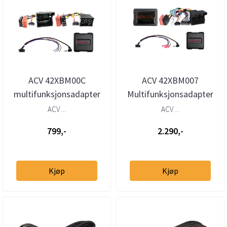
ACV 42XBM00C
ACV 42XBM007
multifunksjonsadapter
Multifunksjonsadapter
BMW (1994–2010) med
BMW (2000-2008)
ACV ...
ACV ...
Quadlock og Bav...
m/utvidet lydsystem
799,-
2.290,-
Kjøp
Kjøp