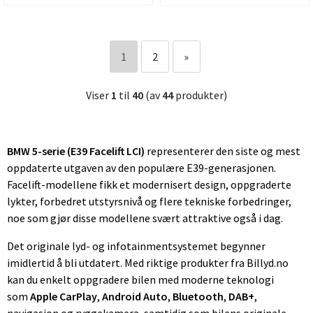
1
2
»
Viser
1
til
40
(av
44
produkter)
BMW 5-serie (E39 Facelift LCI)
representerer den siste og mest
oppdaterte utgaven av den populære E39-generasjonen.
Facelift-modellene fikk et modernisert design, oppgraderte
lykter, forbedret utstyrsnivå og flere tekniske forbedringer,
noe som gjør disse modellene svært attraktive også i dag.
Det originale lyd- og infotainmentsystemet begynner
imidlertid å bli utdatert. Med riktige produkter fra Billyd.no
kan du enkelt oppgradere bilen med moderne teknologi
som
Apple CarPlay
,
Android Auto
,
Bluetooth
,
DAB+
,
navigasjon og ryggekamera, samtidig som bilens originale