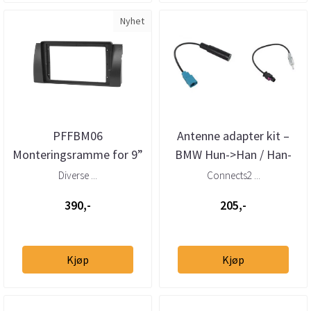
Nyhet
PFFBM06
Antenne adapter kit –
Monteringsramme for 9”
BMW Hun->Han / Han-
multimedia spiller BMW
>Hun
Diverse ...
Connects2 ...
5-serie (E39) 19...
390,-
205,-
Kjøp
Kjøp