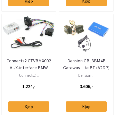
Kjøp
Kjøp
Connects2 CTVBMX002
Dension GBL3BM4B
AUX-interface BMW
Gateway Lite BT (A2DP)
1996–> med Bavaria-
BMW og Mini med 40-
Connects2 ...
Dension ...
kontakt
pins Quadlo...
1.224,-
3.606,-
Kjøp
Kjøp