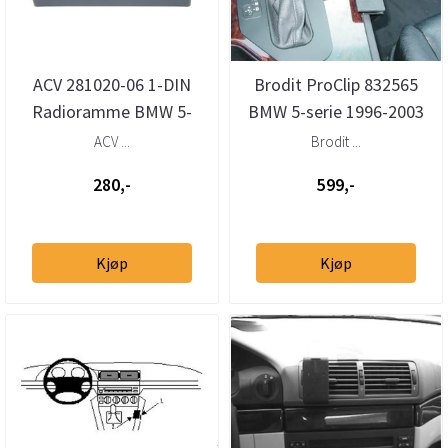
ACV 281020-06 1-DIN
Brodit ProClip 832565
Radioramme BMW 5-
BMW 5-serie 1996-2003
serie (E39) X5 (E53)
konsoll
ACV ...
Brodit ...
280,-
599,-
Kjøp
Kjøp