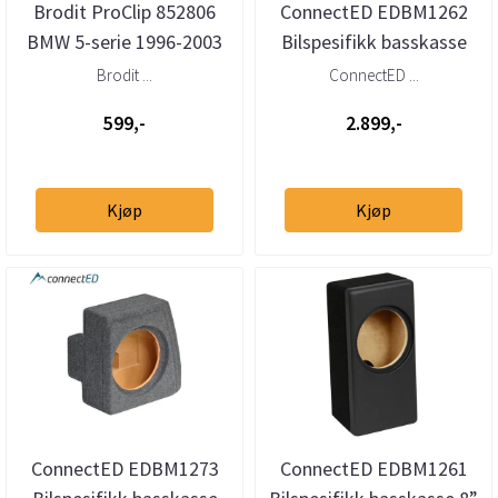
Brodit ProClip 852806
ConnectED EDBM1262
BMW 5-serie 1996-2003
Bilspesifikk basskasse
Vinklet
12” BMW 5-serie Sedan
Brodit ...
ConnectED ...
(E39) ...
599,-
2.899,-
Kjøp
Kjøp
ConnectED EDBM1273
ConnectED EDBM1261