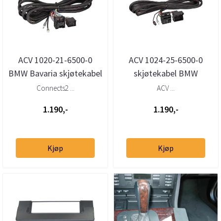
ACV 1020-21-6500-0
ACV 1024-25-6500-0
BMW Bavaria skjøtekabel
skjøtekabel BMW
6,5M
m/Quadlock og Fakra
Connects2 ...
ACV ...
1.190,-
1.190,-
Kjøp
Kjøp