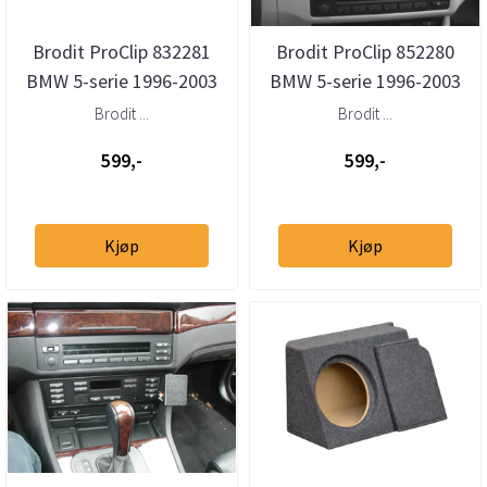
Brodit ProClip 832281
Brodit ProClip 852280
BMW 5-serie 1996-2003
BMW 5-serie 1996-2003
Konsoll vinklet
Senter
Brodit ...
Brodit ...
599,-
599,-
Kjøp
Kjøp