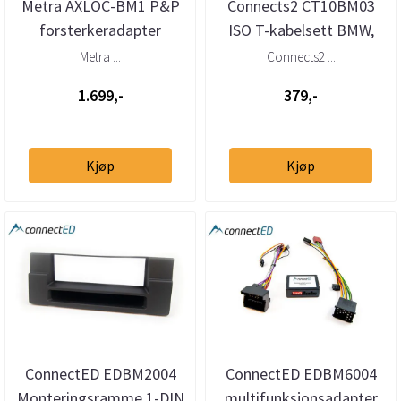
Metra AXLOC-BM1 P&P
Connects2 CT10BM03
forsterkeradapter
ISO T-kabelsett BMW,
Quadlock (2000–2019)
Mini, Mercedes,
Metra ...
Connects2 ...
u/aktivt sy...
Volkswagen, Po...
1.699,-
379,-
Kjøp
Kjøp
ConnectED EDBM2004
ConnectED EDBM6004
Monteringsramme 1-DIN
multifunksjonsadapter