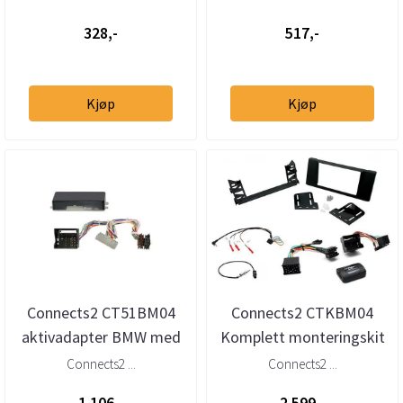
Rover ...
tuner
328,-
517,-
Kjøp
Kjøp
Connects2 CT51BM04
Connects2 CTKBM04
aktivadapter BMW med
Komplett monteringskit
Fakra/Quadlock
2-DIN BMW 5-serie (E39)
Connects2 ...
Connects2 ...
1996–...
1.106,-
2.599,-