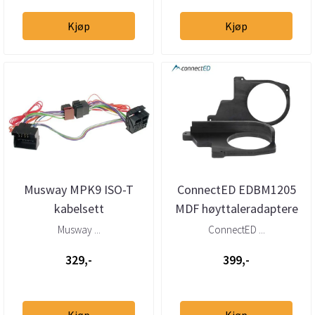
Kjøp
Kjøp
Musway MPK9 ISO-T
ConnectED EDBM1205
kabelsett
MDF høyttaleradaptere
BMW/Mini/Mercedes/VW/Porsche
BMW 5-serie (E39) 1996–
Musway ...
ConnectED ...
2003
329,-
399,-
Kjøp
Kjøp