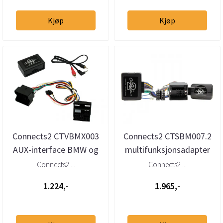
Kjøp
Kjøp
Connects2 CTVBMX003
Connects2 CTSBM007.2
AUX-interface BMW og
multifunksjonsadapter
Mini med Quadlock
BMW (til 2005) med
Connects2 ...
Connects2 ...
aktivt l...
1.224,-
1.965,-