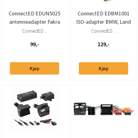
ConnectED EDUN5025
ConnectED EDBM1001
antenneadapter Fakra
ISO-adapter BMW, Land
(han) – DIN (han)
Rover (Quadlock/40-pins)
ConnectED ...
ConnectED ...
99,-
129,-
Kjøp
Kjøp