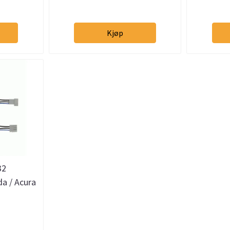
Kjøp
32
a / Acura