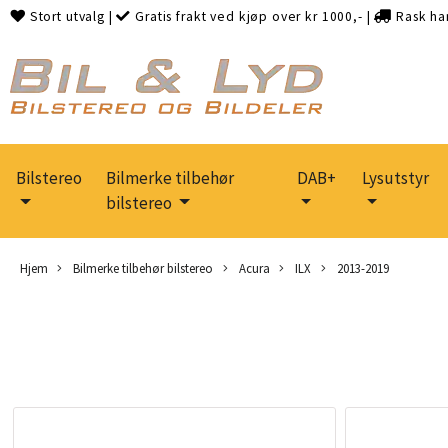
Stort utvalg
|
Gratis frakt ved kjøp over kr 1000,-
|
Rask ha
Bilstereo
Bilmerke tilbehør
DAB+
Lysutstyr
bilstereo
Hjem
Bilmerke tilbehør bilstereo
Acura
ILX
2013-2019