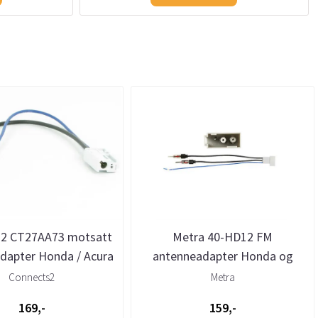
s2 CT27AA73 motsatt
Metra 40-HD12 FM
dapter Honda / Acura
antenneadapter Honda og
Acura
Connects2
Metra
169,-
159,-