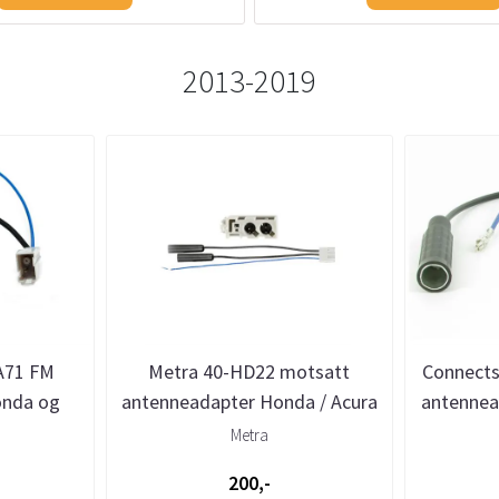
2013-2019
A71 FM
Metra 40-HD22 motsatt
Connect
onda og
antenneadapter Honda / Acura
antennea
Metra
200,-