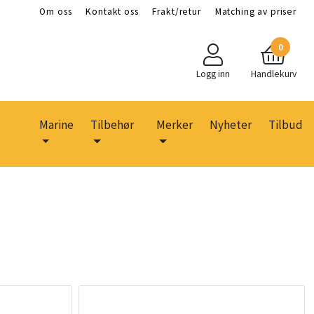
Om oss
Kontakt oss
Frakt/retur
Matching av priser
0
Logg inn
Handlekurv
Marine
Tilbehør
Merker
Nyheter
Tilbud