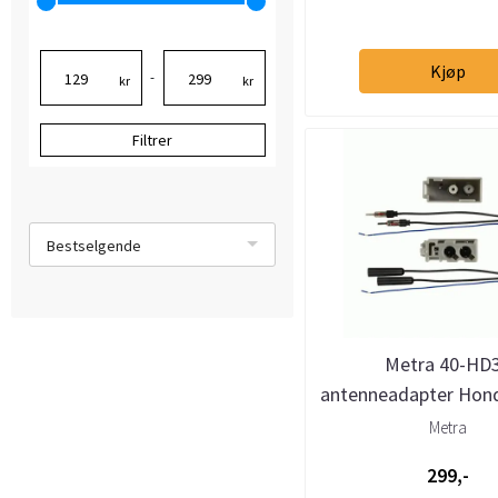
Kjøp
-
kr
kr
Filtrer
Bestselgende
Metra 40-HD
antenneadapter Hond
Metra
299,-