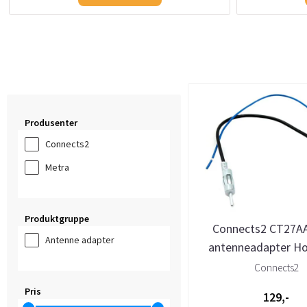
Produsenter
Connects2
Metra
Produktgruppe
Connects2 CT27A
Antenne adapter
antenneadapter H
Acura
Connects2
Pris
129,-