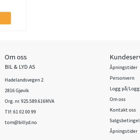
Om oss
Kundeser
BIL & LYD AS
Åpningstider
Personvern
Hadelandsvegen 2
Logg på/Logg
2816 Gjøvik
Om oss
Org. nr. 925.589.616MVA
Kontakt oss
Tlf:
61 02 00 99
Salgsbetingel
tom@billyd.no
Åpningstider