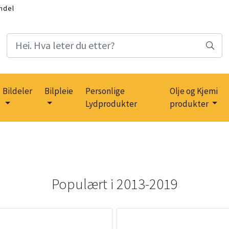
ndel
Bildeler
Bilpleie
Personlige
Olje og Kjemi
Lydprodukter
produkter
Populært i
2013-2019