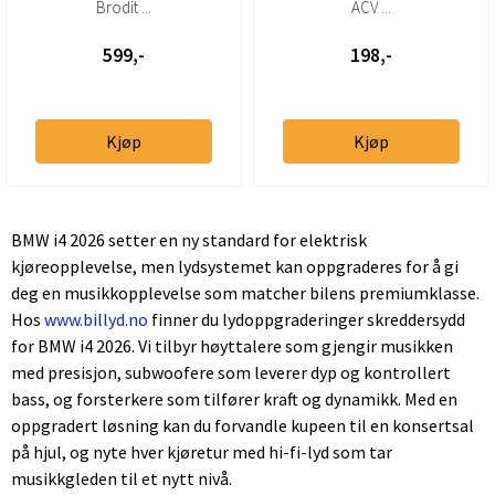
Senter
under-sete subwoofere
Brodit ...
ACV ...
599,-
198,-
Kjøp
Kjøp
BMW i4 2026 setter en ny standard for elektrisk
kjøreopplevelse, men lydsystemet kan oppgraderes for å gi
deg en musikkopplevelse som matcher bilens premiumklasse.
Hos
www.billyd.no
finner du lydoppgraderinger skreddersydd
for BMW i4 2026. Vi tilbyr høyttalere som gjengir musikken
med presisjon, subwoofere som leverer dyp og kontrollert
bass, og forsterkere som tilfører kraft og dynamikk. Med en
oppgradert løsning kan du forvandle kupeen til en konsertsal
på hjul, og nyte hver kjøretur med hi-fi-lyd som tar
musikkgleden til et nytt nivå.