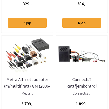
329,-
384,-
Kjøp
Kjøp
Metra Alt-i-ett adapter
Connects2
(m/multif.ratt) GM (2006-
Rattfjernkontroll
->)(m/u akti
interface GM (2000 -
Metra ...
Connects2 ...
2007) m/u BOSE
3.799,-
1.899,-