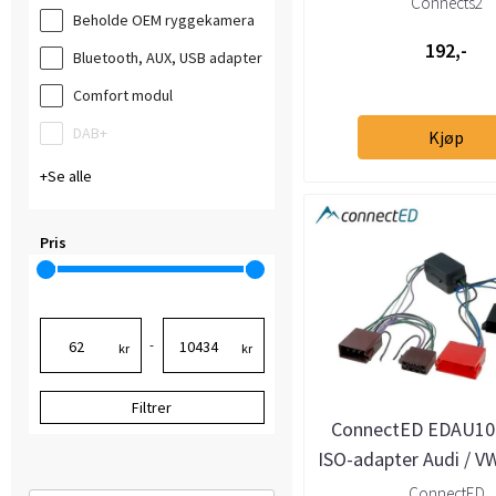
Connects2
Beholde OEM ryggekamera
192,-
Bluetooth, AUX, USB adapter
Comfort modul
DAB+
Kjøp
Se alle
Pris
-
kr
kr
Filtrer
ConnectED EDAU100
ISO-adapter Audi / V
Bose lydsyst
ConnectED