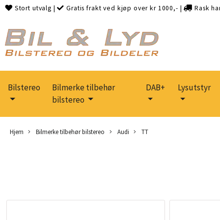
Stort utvalg
|
Gratis frakt ved kjøp over kr 1000,-
|
Rask ha
Bilstereo
Bilmerke tilbehør
DAB+
Lysutstyr
bilstereo
Hjem
Bilmerke tilbehør bilstereo
Audi
TT