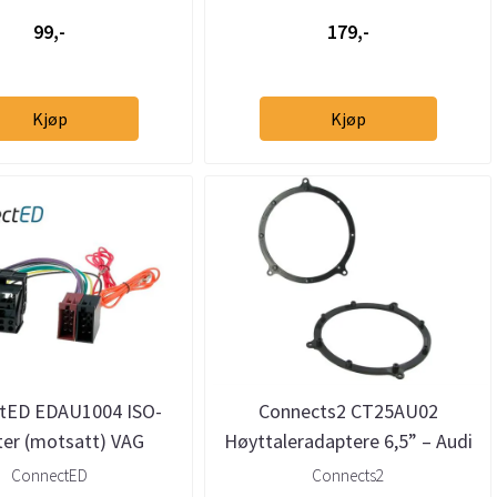
99,-
179,-
Kjøp
Kjøp
tED EDAU1004 ISO-
Connects2 CT25AU02
er (motsatt) VAG
Høyttaleradaptere 6,5” – Audi
m/Quadlock
A3 / A4 / A6 / TT
ConnectED
Connects2