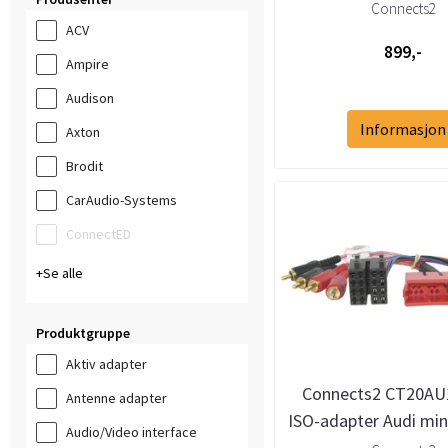
m/AMI
Connects2
ACV
899,-
Ampire
Audison
Informasjon
Axton
Brodit
CarAudio-Systems
ConnectED
Se alle
Produktgruppe
Aktiv adapter
Connects2 CT20AU1
Antenne adapter
ISO-adapter Audi mini
Audio/Video interface
aktivt syste