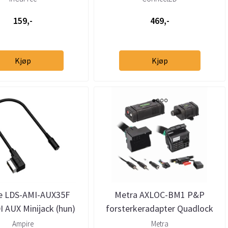
159,-
469,-
Kjøp
Kjøp
e LDS-AMI-AUX35F
Metra AXLOC-BM1 P&P
 AUX Minijack (hun)
forsterkeradapter Quadlock
udi/VW/Skoda
(2000–2019) u/aktivt system
Ampire
Metra