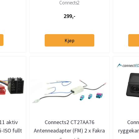
Skoda
Connects2
299,-
Kjøp
1 aktiv
Connects2 CT27AA76
Conn
-ISO fullt
Antenneadapter (FM) 2 x Fakra
ryggeka
m
til DIN universal
Audi VW