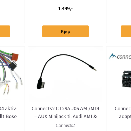
1.499,-
Kjøp
4 aktiv-
Connects2 CT29AU06 AMI/MDI
Connec
llt Bose
– AUX Minijack til Audi AMI &
adapt
VW/Skoda MDI
Connects2