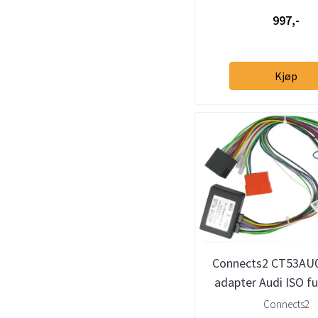
997,-
Kjøp
Connects2 CT53AU0
adapter Audi ISO fu
system
Connects2