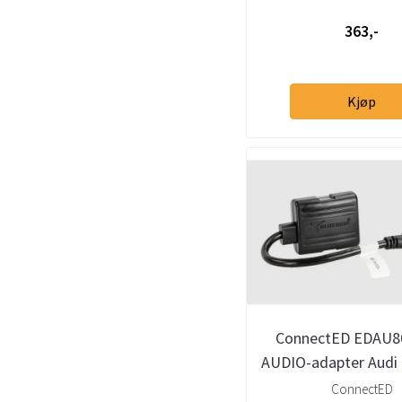
363,-
Kjøp
ConnectED EDAU8
AUDIO-adapter Audi 
m/AMI
ConnectED