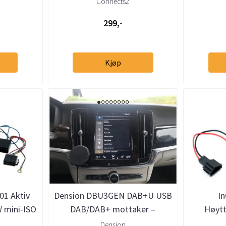
Connects2
299,-
Kjøp
1 Aktiv
Dension DBU3GEN DAB+U USB
I
W mini-ISO
DAB/DAB+ mottaker –
Høytt
em
helintegrert DAB via USB
Porsc
Dension