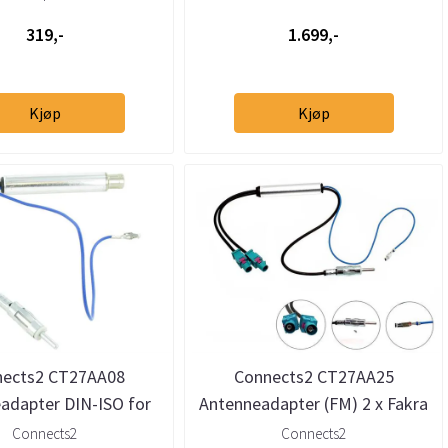
319,-
1.699,-
Kjøp
Kjøp
nects2 CT27AA08
Connects2 CT27AA25
adapter DIN-ISO for
Antenneadapter (FM) 2 x Fakra
ktive antenner
til DIN (bred versjon)
Connects2
Connects2