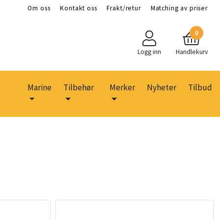
Om oss
Kontakt oss
Frakt/retur
Matching av priser
0
Logg inn
Handlekurv
Marine
Tilbehør
Merker
Nyheter
Tilbud