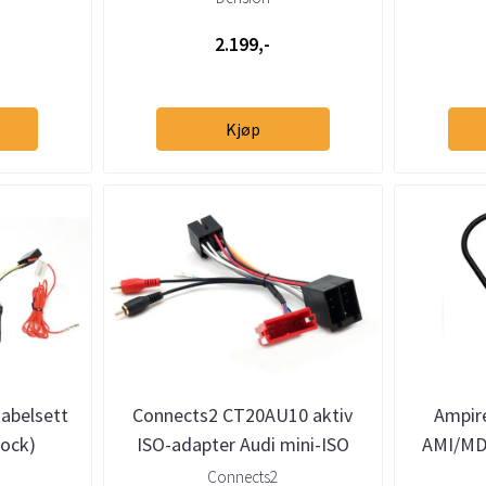
2.199,-
Kjøp
abelsett
Connects2 CT20AU10 aktiv
Ampir
lock)
ISO-adapter Audi mini-ISO
AMI/MDI
halvaktivt system
A
Connects2