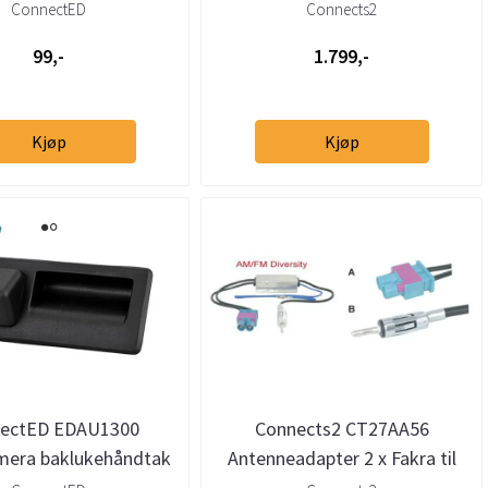
m/Quadlock
2001–2014 (Quadlock / ISO)
ConnectED
Connects2
99,-
1.799,-
Kjøp
Kjøp
ectED EDAU1300
Connects2 CT27AA56
mera baklukehåndtak
Antenneadapter 2 x Fakra til
 Seat Porsche (CVBS)
DIN med Phantom-strøm