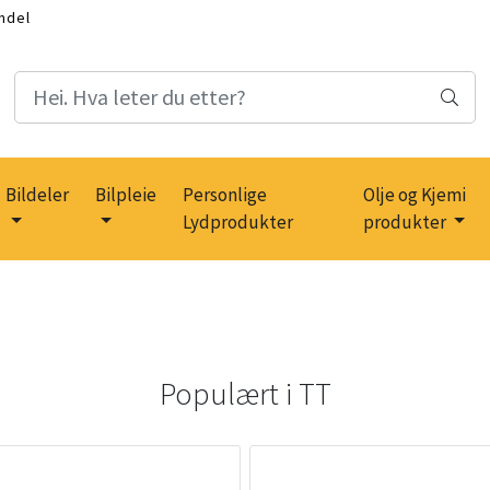
ndel
Bildeler
Bilpleie
Personlige
Olje og Kjemi
Lydprodukter
produkter
Populært i
TT