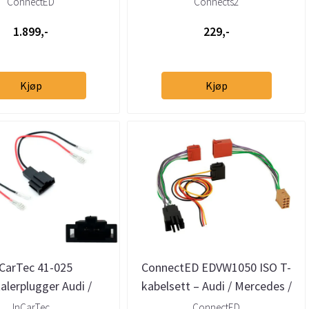
ConnectED
Connects2
1.899,-
229,-
Kjøp
Kjøp
nCarTec 41-025
ConnectED EDVW1050 ISO T-
alerplugger Audi /
kabelsett – Audi / Mercedes /
he / Seat (2002 →)
Seat / Skoda / Smart / ...
InCarTec
ConnectED