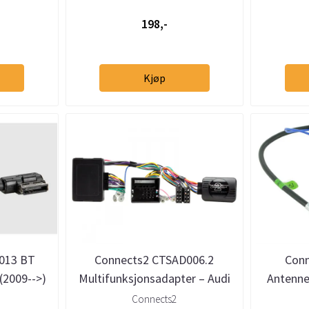
198,-
Kjøp
013 BT
Connects2 CTSAD006.2
Con
(2009-->)
Multifunksjonsadapter – Audi
Antenne
2001–2013 m/BOSE (Quadlock)
a
Connects2