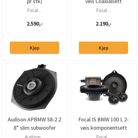
pr stk)
veis Coaxialsett
Focal ...
Focal ...
2.590,-
2.190,-
Kjøp
Kjøp
Audison APBMW S8-2.2
Focal IS BMW 100 L 2-
8” slim subwoofer
veis komponentsett
BMW/Mini 2 Ohm (stk)
Audison ...
Focal ...