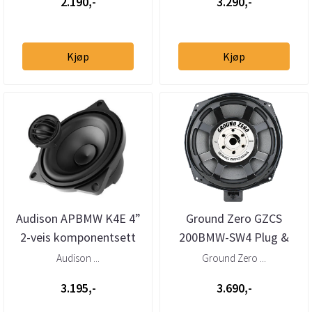
2.190,-
3.290,-
Kjøp
Kjøp
Audison APBMW K4E 4”
Ground Zero GZCS
2-veis komponentsett
200BMW-SW4 Plug &
for BMW/Mini stor kurv
Play 8" basskit til BMW
Audison ...
Ground Zero ...
3.195,-
3.690,-