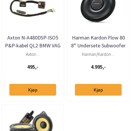
Axton N-A480DSP-ISO5
Harman Kardon Flow 80
P&P-kabel QL2 BMW VAG
8” Undersete Subwoofer
MB Ford m.fl 1,5m
4 Ohm 125W RMS
Axton ...
Harman/Kardon ...
495,-
4.995,-
Kjøp
Kjøp