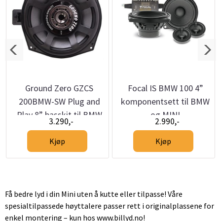
Ground Zero GZCS
Focal IS BMW 100 4”
200BMW-SW Plug and
komponentsett til BMW
Play 8” basskit til BMW
og MINI
3.290,-
2.990,-
Kjøp
Kjøp
Få bedre lyd i din Mini uten å kutte eller tilpasse! Våre
spesialtilpassede høyttalere passer rett i originalplassene for
enkel montering – kun hos www.billyd.no!