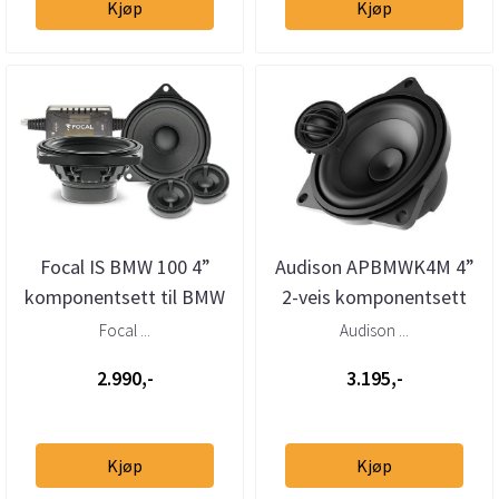
Kjøp
Kjøp
Focal IS BMW 100 4”
Audison APBMWK4M 4”
komponentsett til BMW
2-veis komponentsett
og MINI
for BMW, Mini, Rolls-
Focal ...
Audison ...
Royce og...
2.990,-
3.195,-
Kjøp
Kjøp