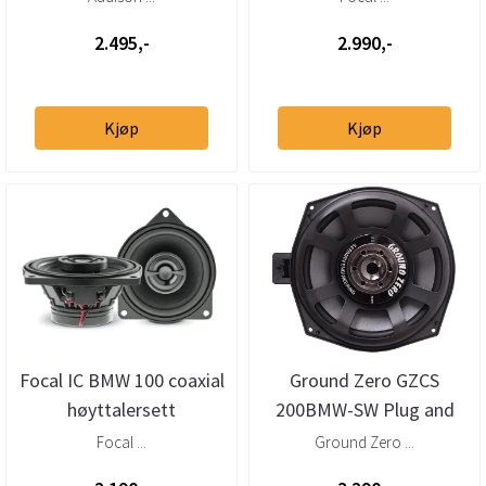
2.495,-
2.990,-
Kjøp
Kjøp
Focal IC BMW 100 coaxial
Ground Zero GZCS
høyttalersett
200BMW-SW Plug and
Play 8” basskit til BMW
Focal ...
Ground Zero ...