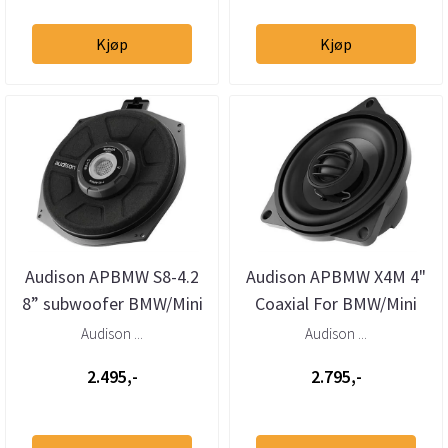
Kjøp
Kjøp
Audison APBMW S8-4.2
Audison APBMW X4M 4"
8” subwoofer BMW/Mini
Coaxial For BMW/Mini
4 Ohm (stk)
80W liten kurv
Audison ...
Audison ...
2.495,-
2.795,-