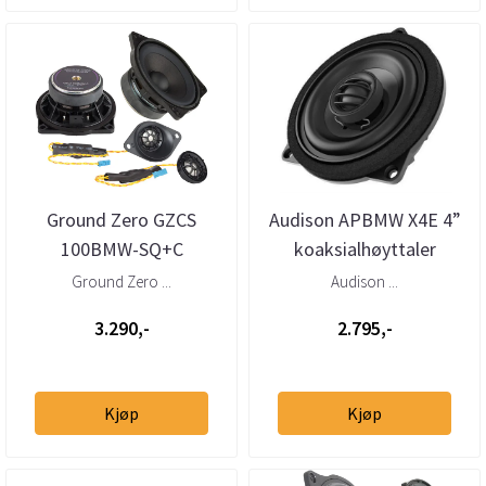
Ground Zero GZCS
Audison APBMW X4E 4”
100BMW-SQ+C
koaksialhøyttaler
BMW/Mini
Ground Zero ...
Audison ...
3.290,-
2.795,-
Kjøp
Kjøp