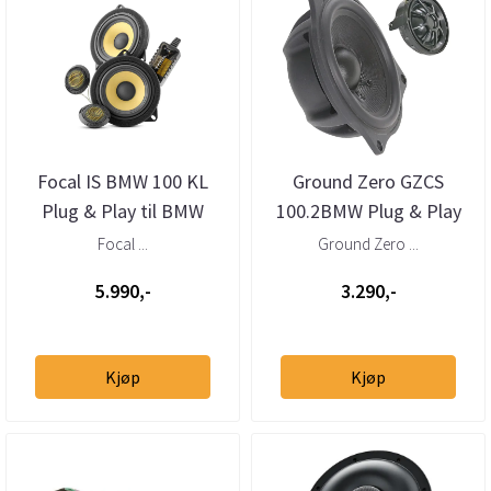
Focal IS BMW 100 KL
Ground Zero GZCS
Plug & Play til BMW
100.2BMW Plug & Play
kit BMW
Focal ...
Ground Zero ...
5.990,-
3.290,-
Kjøp
Kjøp