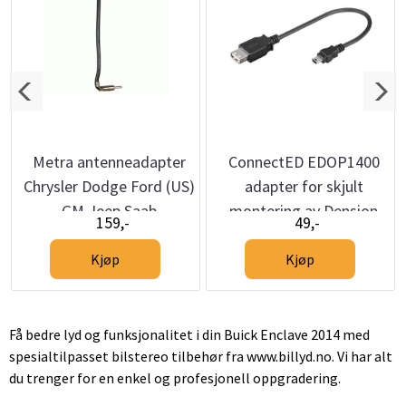
Metra antenneadapter
ConnectED EDOP1400
Chrysler Dodge Ford (US)
adapter for skjult
GM Jeep Saab
montering av Dension
159,-
49,-
DAB+U (Autolink)
Kjøp
Kjøp
Få bedre lyd og funksjonalitet i din Buick Enclave 2014 med
spesialtilpasset bilstereo tilbehør fra www.billyd.no. Vi har alt
du trenger for en enkel og profesjonell oppgradering.