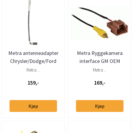
Metra antenneadapter
Metra Ryggekamera
Chrysler/Dodge/Ford
interface GM OEM
(US)/GM/Jeep/Saab
kamera -
Metra ...
Metra ...
ettermarkedsspiller
159,-
169,-
Kjøp
Kjøp