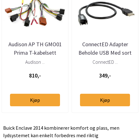
Audison AP TH GMO01
ConnectED Adapter
Prima T-kabelsett
Beholde USB Med sort
GM/Opel (20xx- 20xx)
Autolink plugg
Audison ...
ConnectED ...
810,-
349,-
Kjøp
Kjøp
Buick Enclave 2014 kombinerer komfort og plass, men
lydsystemet kan enkelt forbedres med riktig