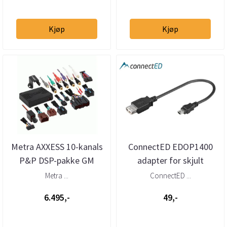
Kjøp
Kjøp
Metra AXXESS 10-kanals
ConnectED EDOP1400
P&P DSP-pakke GM
adapter for skjult
(2007 - 2017)
montering av Dension
Metra ...
ConnectED ...
DAB+U (Auto...
6.495,-
49,-