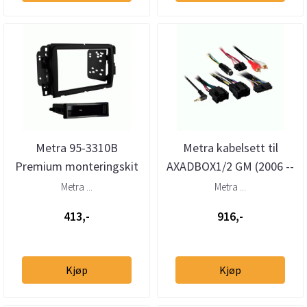
Metra 95-3310B
Metra kabelsett til
Premium monteringskit
AXADBOX1/2 GM (2006 --
2-DIN Enclave Traverse
>) m/LAN 29
Metra ...
Metra ...
Acadia 201...
413,-
916,-
Kjøp
Kjøp