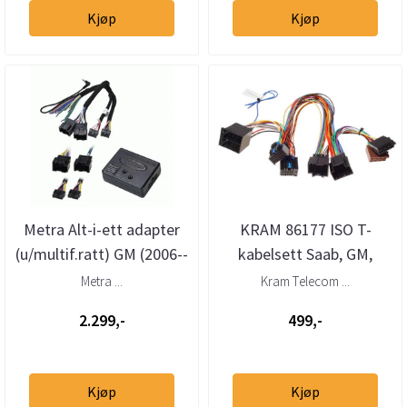
Kjøp
Kjøp
Metra Alt-i-ett adapter
KRAM 86177 ISO T-
(u/multif.ratt) GM (2006--
kabelsett Saab, GM,
>)
Suzuki (2005-->)
Metra ...
Kram Telecom ...
2.299,-
499,-
Kjøp
Kjøp