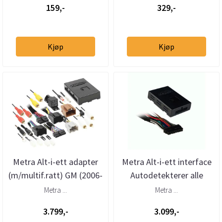
159,-
329,-
Kjøp
Kjøp
Metra Alt-i-ett adapter
Metra Alt-i-ett interface
(m/multif.ratt) GM (2006-
Autodetekterer alle
->)(m/u akti
konfigurasjoner
Metra ...
Metra ...
3.799,-
3.099,-