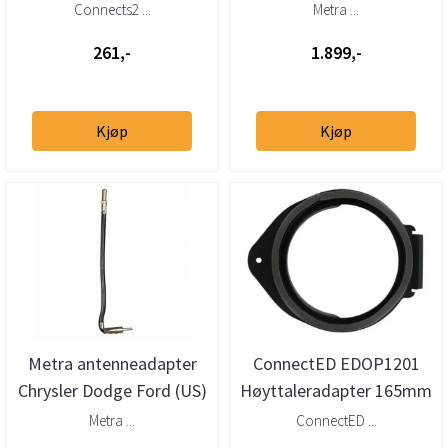
(universalt, automatisk)
Connects2 ...
Metra ...
261,-
1.899,-
Kjøp
Kjøp
Metra antenneadapter
ConnectED EDOP1201
Chrysler Dodge Ford (US)
Høyttaleradapter 165mm
GM Jeep Saab
Opel/GM (2006 →)
Metra ...
ConnectED ...