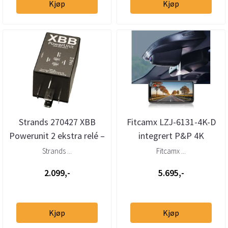
Kjøp
Kjøp
Strands 270427 XBB
Fitcamx LZJ-6131-4K-D
Powerunit 2 ekstra relé –
integrert P&P 4K
2 utganger (12–24V)
dashcam foran + bak –
Strands ...
Fitcamx ...
Alfa Rome...
2.099,-
5.695,-
Kjøp
Kjøp