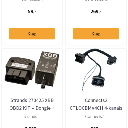
Fiat, Fo...
59,-
269,-
Kjøp
Kjøp
Strands 270425 XBB
Connects2
OBD2 KIT – Dongle +
CTLOCBMV4CH 4-kanals
Powerunit 2
høy-til-lavnivåadapter
Strands ...
Connects2 ...
ekstralysadapter
m/40-pin Quadloc...