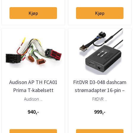
Kjøp
Kjøp
Audison AP TH FCA01
FitDVR D3-048 dashcam
Prima T-kabelsett
strømadapter 16-pin –
Alfa/Fiat/Chrysler/Dodge/Jeep
Alfa Romeo Giulia /
Audison ...
FitDVR ...
20...
Stelvi...
940,-
999,-