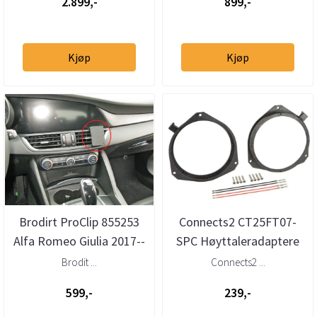
2.899,-
899,-
Kjøp
Kjøp
Brodirt ProClip 855253
Connects2 CT25FT07-
Alfa Romeo Giulia 2017--
SPC Høyttaleradaptere
> Senter
(165mm)
Brodit ...
Connects2 ...
Alfa/Fiat//Opel/Renau...
599,-
239,-