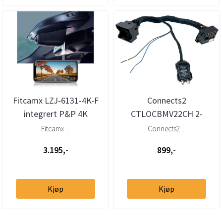
Fitcamx LZJ-6131-4K-F
Connects2
integrert P&P 4K
CTLOCBMV22CH 2-
dashcam Alfa Romeo
kanals høy-til-l
Fitcamx ...
Connects2 ...
Giulia / Ste...
avnivåadapter m/40-pin
3.195,-
899,-
Quadl...
Kjøp
Kjøp