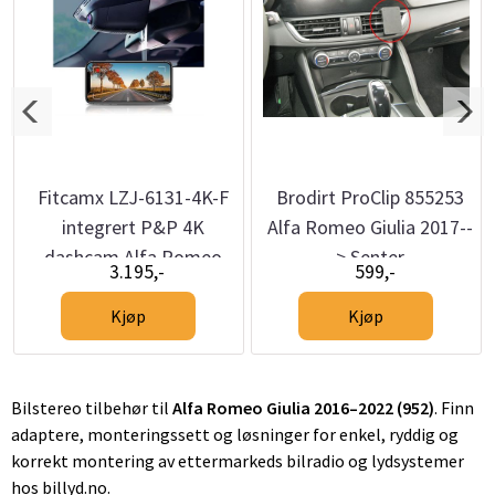
Fitcamx LZJ-6131-4K-F
Brodirt ProClip 855253
integrert P&P 4K
Alfa Romeo Giulia 2017--
dashcam Alfa Romeo
> Senter
3.195,-
599,-
Giulia / Stelvio (2016–>)
Kjøp
Kjøp
Bilstereo tilbehør til
Alfa Romeo Giulia 2016–2022 (952)
. Finn
adaptere, monteringssett og løsninger for enkel, ryddig og
korrekt montering av ettermarkeds bilradio og lydsystemer
hos billyd.no.