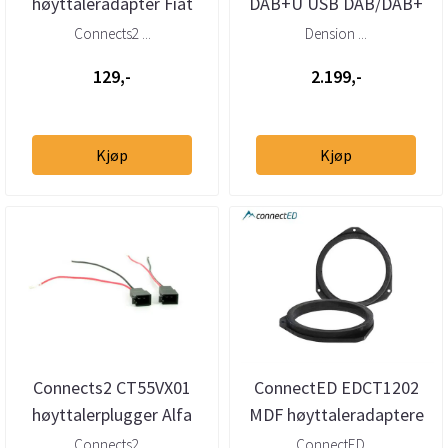
høyttaleradapter Fiat
DAB+U USB DAB/DAB+
Ford Opel
mottaker – helintegrert
Connects2 ...
Dension ...
DAB via USB
129,-
2.199,-
Kjøp
Kjøp
Connects2 CT55VX01
ConnectED EDCT1202
høyttalerplugger Alfa
MDF høyttaleradaptere
Fiat Renault PSA
165 mm – Alfa Romeo,
Connects2 ...
ConnectED ...