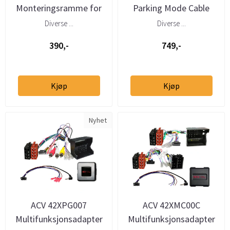
Monteringsramme for
Parking Mode Cable
9” multimedia spiller
(USB-C)
Diverse ...
Diverse ...
BMW 5-serie (E39) 19...
390,-
749,-
Kjøp
Kjøp
Nyhet
ACV 42XPG007
ACV 42XMC00C
Multifunksjonsadapter
Multifunksjonsadapter