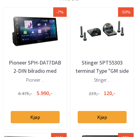
-7%
-50%
Pioneer SPH-DA77DAB
Stinger SPT55303
2-DIN bilradio med
terminal Type "GM side
trådløs CarPlay og
mont" Chrome
Pioneer ...
Stinger ...
Android Auto
5.990,-
120,-
6.475,-
239,-
Kjøp
Kjøp