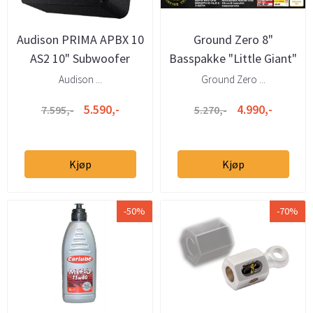
Audison PRIMA APBX 10
Ground Zero 8"
AS2 10" Subwoofer
Basspakke "Little Giant"
800W max / 400W RMS
Audison ...
Ground Zero ...
5.590,-
4.990,-
7.595,-
5.270,-
Kjøp
Kjøp
-50%
-70%