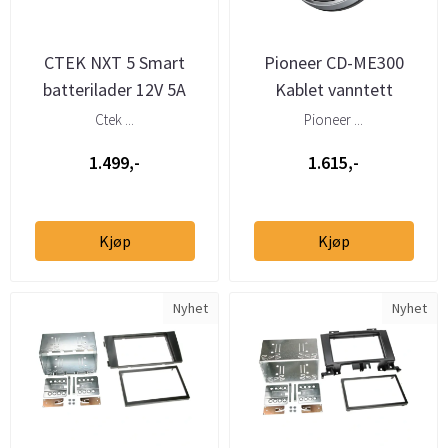
CTEK NXT 5 Smart
Pioneer CD-ME300
batterilader 12V 5A
Kablet vanntett
marinefjernkontroll
Ctek ...
Pioneer ...
1.499,-
1.615,-
Kjøp
Kjøp
Nyhet
Nyhet