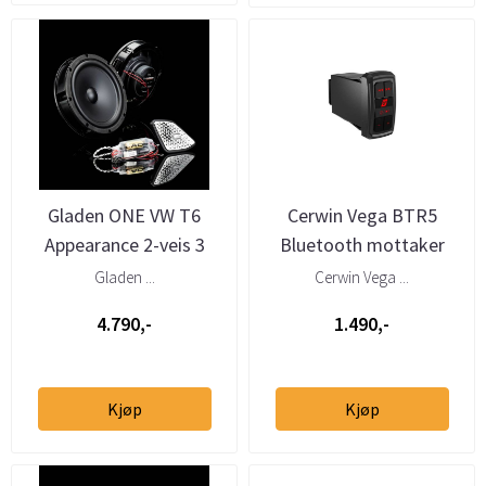
Gladen ONE VW T6
Cerwin Vega BTR5
Appearance 2-veis 3
Bluetooth mottaker
Ohm Komponentsett
Marine/ATV
Gladen ...
Cerwin Vega ...
4.790,-
1.490,-
Kjøp
Kjøp