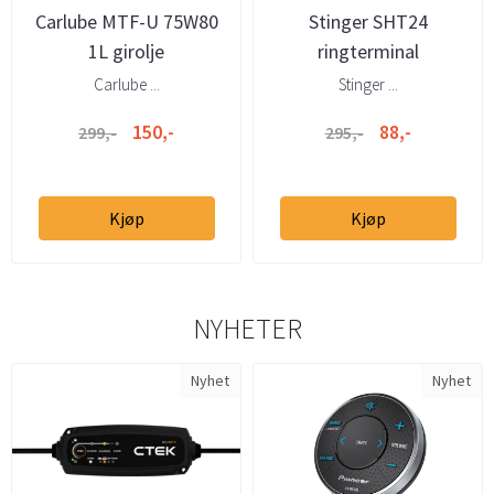
Carlube MTF-U 75W80
Stinger SHT24
1L girolje
ringterminal
m/settskrue 4 gauge
Carlube ...
Stinger ...
150,-
88,-
299,-
295,-
Kjøp
Kjøp
NYHETER
Nyhet
Nyhet