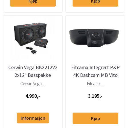
Kjøp
Kjøp
Cerwin Vega BKX212V2
Fitcamx Integrert P&P
2x12" Basspakke
4K Dashcam MB Vito
(W447) (2015 -->)
Cerwin Vega ...
Fitcamx ...
4.990,-
3.195,-
Informasjon
Kjøp