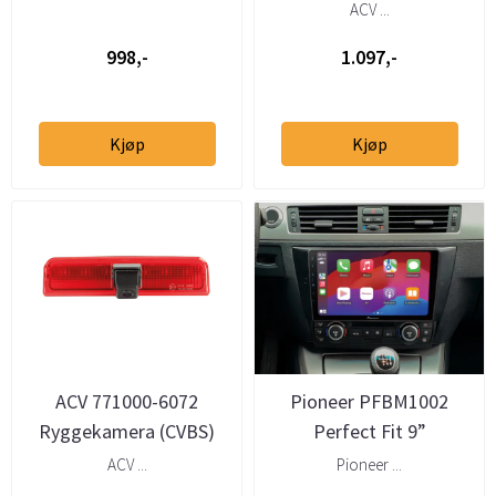
Citroën/Peugeot/Toyota
Mercedes-Benz (2005–)
ACV ...
(2005–>) ...
m/Quadlock & ...
998,-
1.097,-
Kjøp
Kjøp
ACV 771000-6072
Pioneer PFBM1002
Ryggekamera (CVBS)
Perfect Fit 9”
Volkswagen Caddy
Multimedia BMW 3-serie
ACV ...
Pioneer ...
(2004–2015)
(2005–2011)