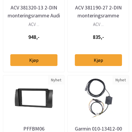
ACV 381320-13 2-DIN
ACV 381190-27 2-DIN
monteringsramme Audi
monteringsramme
A6 (2002–2004)
Mercedes Sprinter / VW
ACV ...
ACV ...
Crafter (20...
948,-
835,-
Kjøp
Kjøp
Nyhet
Nyhet
PFFBM06
Garmin 010-13412-00