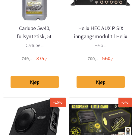
Carlube 5w40,
Helix HEC AUX P SIX
fullsyntetisk, 5L
inngangsmodul til Helix
P SIX DSP
Carlube ...
Helix ...
375,-
560,-
749,-
700,-
Kjøp
Kjøp
-26%
-5%