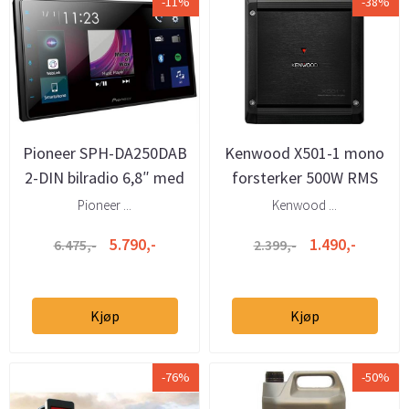
-11%
-38%
Pioneer SPH-DA250DAB
Kenwood X501-1 mono
2-DIN bilradio 6,8″ med
forsterker 500W RMS
DAB+, CarPlay og
Pioneer ...
Kenwood ...
Android ...
5.790,-
1.490,-
6.475,-
2.399,-
Kjøp
Kjøp
-76%
-50%