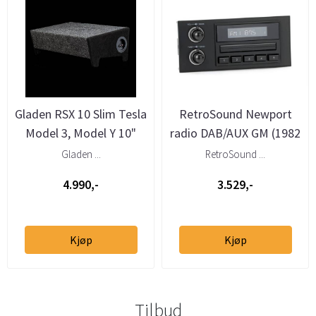
Gladen RSX 10 Slim Tesla
RetroSound Newport
Model 3, Model Y 10"
radio DAB/AUX GM (1982
basskasse
- 1991)
Gladen ...
RetroSound ...
4.990,-
3.529,-
Kjøp
Kjøp
Tilbud