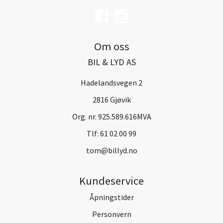
Om oss
BIL & LYD AS
Hadelandsvegen 2
2816 Gjøvik
Org. nr. 925.589.616MVA
Tlf:
61 02 00 99
tom@billyd.no
Kundeservice
Åpningstider
Personvern