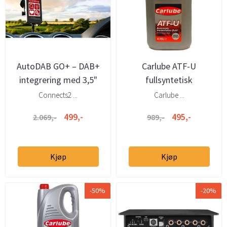
AutoDAB GO+ – DAB+
Carlube ATF-U
integrering med 3,5"
fullsyntetisk
touchskjerm (leveres
automatolje
Connects2 ...
Carlube ...
uten ante...
499,-
495,-
2.069,-
989,-
Kjøp
Kjøp
-50%
-20%