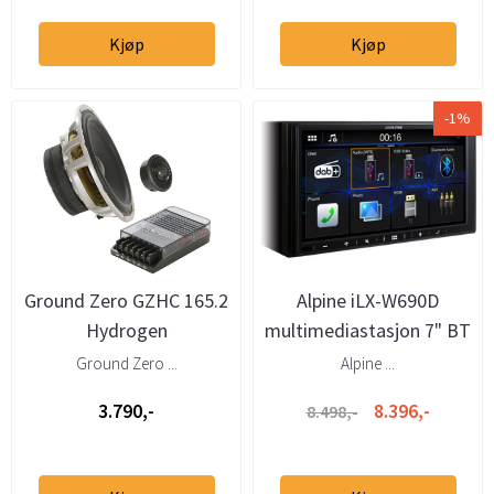
Kjøp
Kjøp
-1%
Ground Zero GZHC 165.2
Alpine iLX-W690D
Hydrogen
multimediastasjon 7" BT
komponentsystem
CarPlay Android Auto
Ground Zero ...
Alpine ...
130/220W
3.790,-
8.396,-
8.498,-