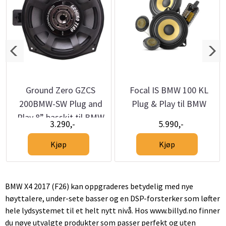
Ground Zero GZCS
Focal IS BMW 100 KL
200BMW-SW Plug and
Plug & Play til BMW
Play 8” basskit til BMW
3.290,-
5.990,-
Kjøp
Kjøp
BMW X4 2017 (F26) kan oppgraderes betydelig med nye
høyttalere, under-sete basser og en DSP-forsterker som løfter
hele lydsystemet til et helt nytt nivå. Hos www.billyd.no finner
du nøye utvalgte produkter som passer perfekt og uten