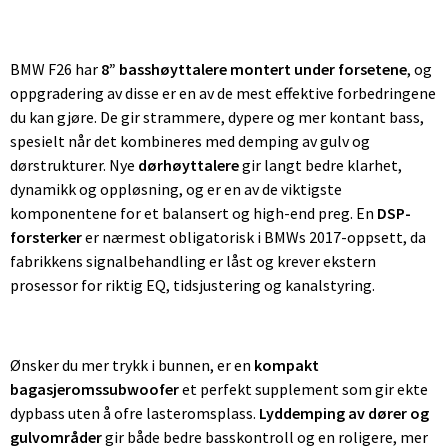
BMW F26 har
8” basshøyttalere montert under forsetene
, og
oppgradering av disse er en av de mest effektive forbedringene
du kan gjøre. De gir strammere, dypere og mer kontant bass,
spesielt når det kombineres med demping av gulv og
dørstrukturer. Nye
dørhøyttalere
gir langt bedre klarhet,
dynamikk og oppløsning, og er en av de viktigste
komponentene for et balansert og high-end preg. En
DSP-
forsterker
er nærmest obligatorisk i BMWs 2017-oppsett, da
fabrikkens signalbehandling er låst og krever ekstern
prosessor for riktig EQ, tidsjustering og kanalstyring.
Ønsker du mer trykk i bunnen, er en
kompakt
bagasjeromssubwoofer
et perfekt supplement som gir ekte
dypbass uten å ofre lasteromsplass.
Lyddemping av dører og
gulvområder
gir både bedre basskontroll og en roligere, mer