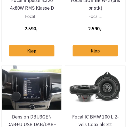
Focal Impulse 4.320
Focal ISUB BMW-2 (pris
4x80W RMS Klasse D
pr stk)
Forsterker
Focal ...
Focal ...
2.590,-
2.590,-
Kjøp
Kjøp
Dension DBU3GEN
Focal IC BMW 100 L 2-
DAB+U USB DAB/DAB+
veis Coaxialsett