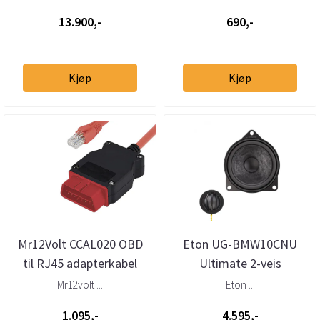
forsterker
13.900,-
690,-
Kjøp
Kjøp
Mr12Volt CCAL020 OBD
Eton UG-BMW10CNU
til RJ45 adapterkabel
Ultimate 2-veis
BMW NBT aktivering
Senterhøyttaler BMW
Mr12volt ...
Eton ...
1.095,-
4.595,-