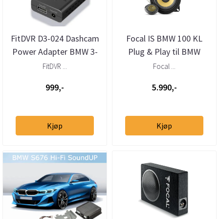
FitDVR D3-024 Dashcam
Focal IS BMW 100 KL
Power Adapter BMW 3-
Plug & Play til BMW
pin
FitDVR ...
Focal ...
999,-
5.990,-
Kjøp
Kjøp