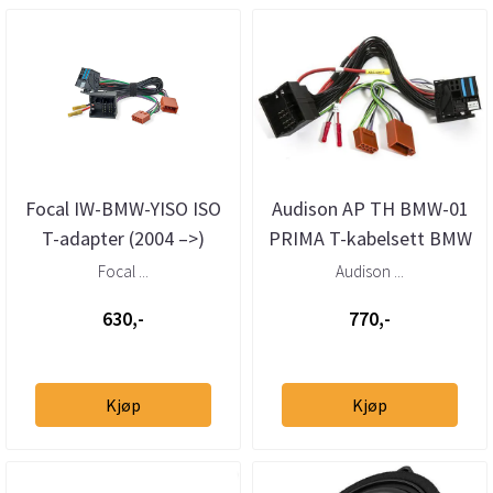
Focal IW-BMW-YISO ISO
Audison AP TH BMW-01
T-adapter (2004 –>)
PRIMA T-kabelsett BMW
Mini (2001–>)
Focal ...
Audison ...
630,-
770,-
Kjøp
Kjøp