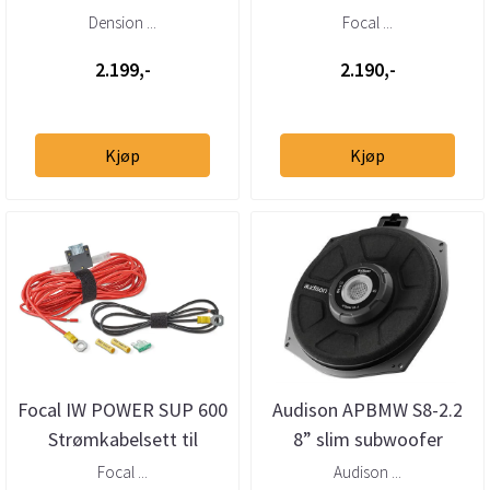
mottaker – helintegrert
Dension ...
Focal ...
DAB via USB
2.199,-
2.190,-
Kjøp
Kjøp
Focal IW POWER SUP 600
Audison APBMW S8-2.2
Strømkabelsett til
8” slim subwoofer
Impulse 4.320
BMW/Mini 2 Ohm (stk)
Focal ...
Audison ...