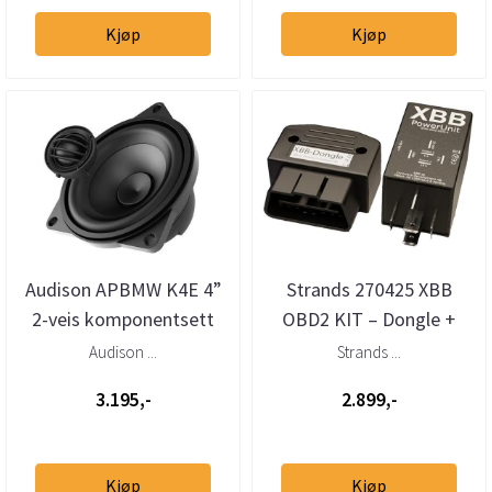
Kjøp
Kjøp
Audison APBMW K4E 4”
Strands 270425 XBB
2-veis komponentsett
OBD2 KIT – Dongle +
for BMW/Mini stor kurv
Powerunit 2
Audison ...
Strands ...
ekstralysadapter
3.195,-
2.899,-
Kjøp
Kjøp