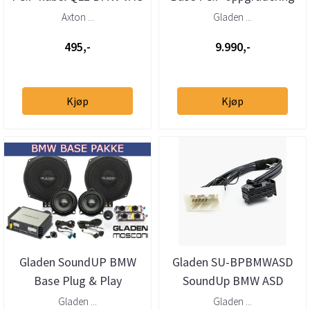
MB Ford m.fl 1,5m
Axton ...
Gladen ...
495,-
9.990,-
Kjøp
Kjøp
Gladen SoundUP BMW
Gladen SU-BPBMWASD
Base Plug & Play
SoundUp BMW ASD
frontsett og DSP-
bypasskabel
Gladen ...
Gladen ...