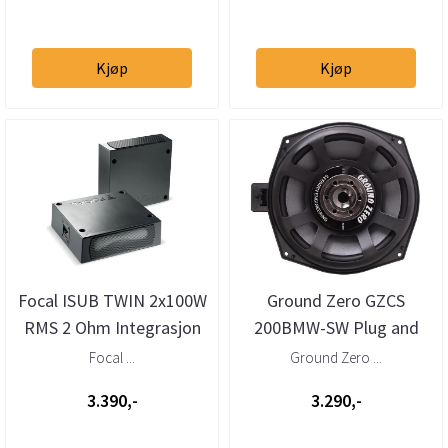
Kjøp
Kjøp
Focal ISUB TWIN 2x100W
Ground Zero GZCS
RMS 2 Ohm Integrasjon
200BMW-SW Plug and
Basskasser (2 stk)
Play 8” basskit til BMW
Focal ...
Ground Zero ...
3.390,-
3.290,-