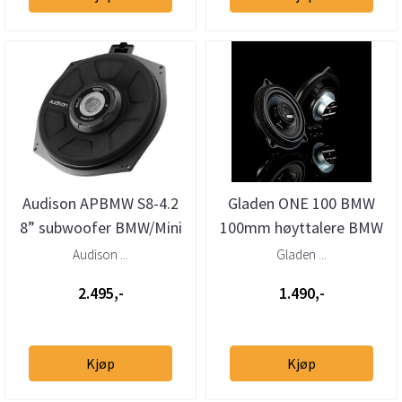
Audison APBMW S8-4.2
Gladen ONE 100 BMW
8” subwoofer BMW/Mini
100mm høyttalere BMW
4 Ohm (stk)
Audison ...
Gladen ...
2.495,-
1.490,-
Kjøp
Kjøp