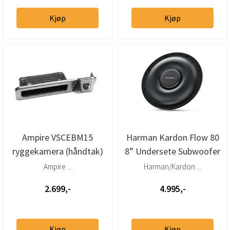
Kjøp
Kjøp
Ampire VSCEBM15
Harman Kardon Flow 80
ryggekamera (håndtak)
8” Undersete Subwoofer
(CVBS) BMW F/G-serie
4 Ohm 125W RMS
Ampire ...
Harman/Kardon ...
(2011–>)
2.699,-
4.995,-
Kjøp
Kjøp