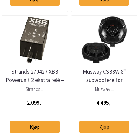
Strands 270427 XBB
Musway CSB8W 8”
Powerunit 2 ekstra relé –
subwoofere for
2 utganger (12–24V)
BMW/Mini (par)
Strands ...
Musway ...
2.099,-
4.495,-
Kjøp
Kjøp