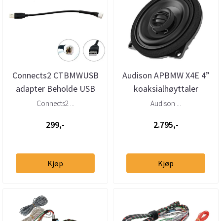
Connects2 CTBMWUSB
Audison APBMW X4E 4”
adapter Beholde USB
koaksialhøyttaler
BMW, Mini (2009–>)
BMW/Mini
Connects2 ...
Audison ...
299,-
2.795,-
Kjøp
Kjøp