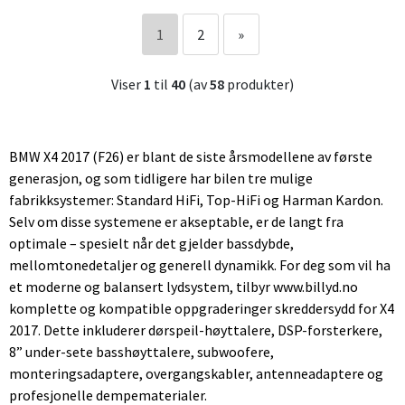
1
2
»
Viser
1
til
40
(av
58
produkter)
BMW X4 2017 (F26) er blant de siste årsmodellene av første
generasjon, og som tidligere har bilen tre mulige
fabrikksystemer: Standard HiFi, Top-HiFi og Harman Kardon.
Selv om disse systemene er akseptable, er de langt fra
optimale – spesielt når det gjelder bassdybde,
mellomtonedetaljer og generell dynamikk. For deg som vil ha
et moderne og balansert lydsystem, tilbyr www.billyd.no
komplette og kompatible oppgraderinger skreddersydd for X4
2017. Dette inkluderer dørspeil-høyttalere, DSP-forsterkere,
8” under-sete basshøyttalere, subwoofere,
monteringsadaptere, overgangskabler, antenneadaptere og
profesjonelle dempematerialer.