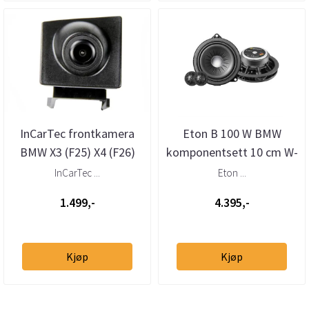
InCarTec frontkamera
Eton B 100 W BMW
BMW X3 (F25) X4 (F26)
komponentsett 10 cm W-
(2011 - 2018)
kurv
InCarTec ...
Eton ...
1.499,-
4.395,-
Kjøp
Kjøp