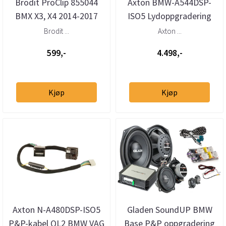
Brodit ProClip 855044
Axton BMW-A544DSP-
BMX X3, X4 2014-2017
ISO5 Lydoppgradering
Senter
BMW Plug & Play DSP
Brodit ...
Axton ...
599,-
4.498,-
Kjøp
Kjøp
Axton N-A480DSP-ISO5
Gladen SoundUP BMW
P&P-kabel QL2 BMW VAG
Base P&P oppgradering