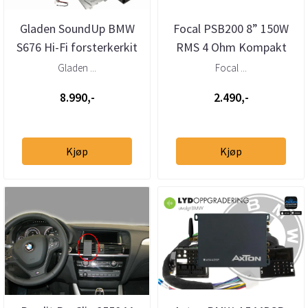
Gladen SoundUp BMW
Focal PSB200 8” 150W
S676 Hi-Fi forsterkerkit
RMS 4 Ohm Kompakt
Plug & Play oppgradering
Basskasse
Gladen ...
Focal ...
8.990,-
2.490,-
Kjøp
Kjøp