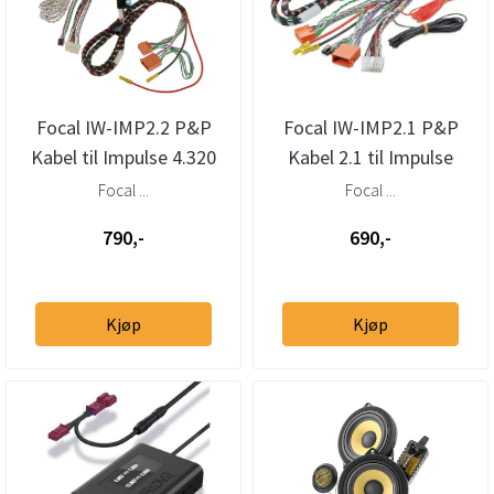
Focal IW-IMP2.2 P&P
Focal IW-IMP2.1 P&P
Kabel til Impulse 4.320
Kabel 2.1 til Impulse
ISUB TWIN
4.320
Focal ...
Focal ...
790,-
690,-
Kjøp
Kjøp