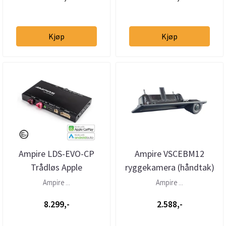
Kjøp
Kjøp
Ampire LDS-EVO-CP
Ampire VSCEBM12
Trådløs Apple
ryggekamera (håndtak)
Carplay/AndroidAuto
(CVBS) BMW F-serie
Ampire ...
Ampire ...
BMW m/NBT-EVO 6,5"...
(2011–2022)
8.299,-
2.588,-