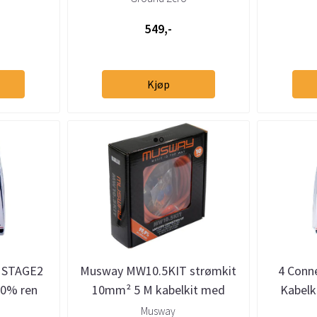
549,-
Kjøp
0 STAGE2
Musway MW10.5KIT strømkit
4 Conn
00% ren
10mm² 5 M kabelkit med
Kabelk
sikringsholder og sikring
Musway