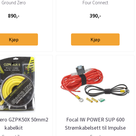
installasjonssett
Ground Zero
Four Connect
890,-
390,-
Kjøp
Kjøp
Zero GZPK50X 50mm2
Focal IW POWER SUP 600
kabelkit
Strømkabelsett til Impulse
4.320