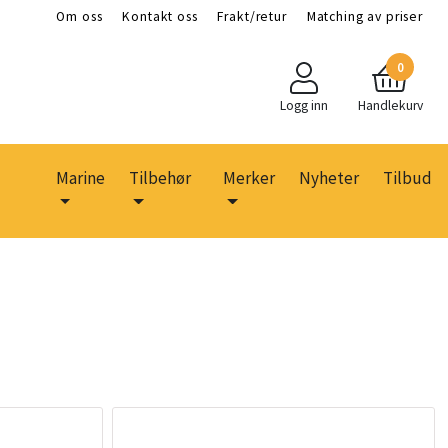
Om oss
Kontakt oss
Frakt/retur
Matching av priser
0
Logg inn
Handlekurv
Marine
Tilbehør
Merker
Nyheter
Tilbud