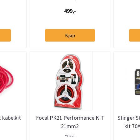
499,-
Kjøp
 kabelkit
Focal PK21 Performance KIT
Stinger S
21mm2
kit 70
Focal