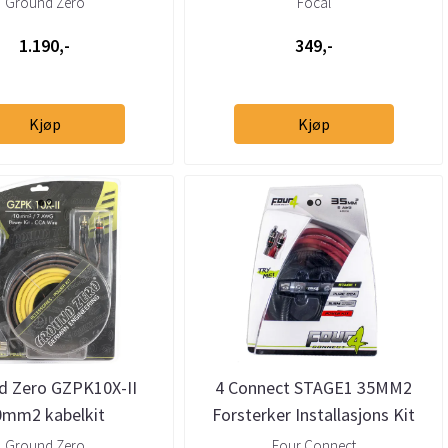
Ground Zero
Focal
1.190,-
349,-
Kjøp
Kjøp
d Zero GZPK10X-II
4 Connect STAGE1 35MM2
0mm2 kabelkit
Forsterker Installasjons Kit
Ground Zero
Four Connect