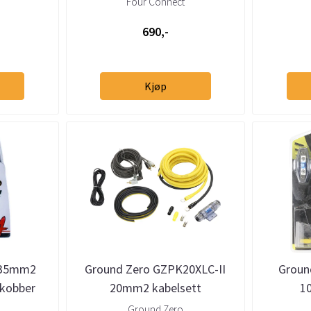
Four Connect
690,-
Kjøp
 35mm2
Ground Zero GZPK20XLC-II
Groun
 kobber
20mm2 kabelsett
1
Ground Zero