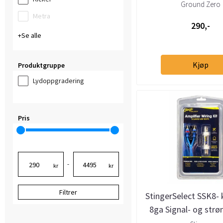
Ground Zero
Metra
290,-
Se alle
Kjøp
Produktgruppe
Lydoppgradering
Pris
-
kr
kr
Filtrer
StingerSelect SSK8- 
8ga Signal- og strø
(CCA)