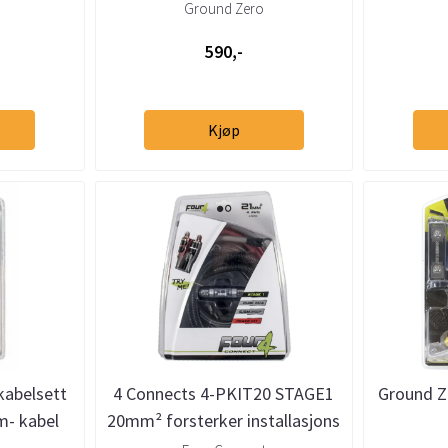
Ground Zero
590,-
Kjøp
kabelsett
4 Connects 4-PKIT20 STAGE1
Ground 
m- kabel
20mm² forsterker installasjons
kit