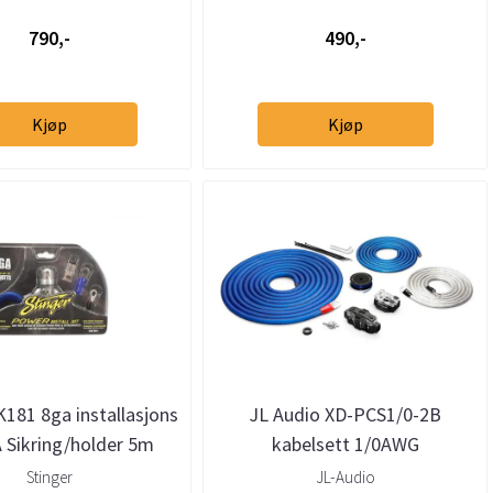
790,-
490,-
Kjøp
Kjøp
K181 8ga installasjons
JL Audio XD-PCS1/0-2B
A Sikring/holder 5m
kabelsett 1/0AWG
remote
sikringsholder fordelings
Stinger
JL-Audio