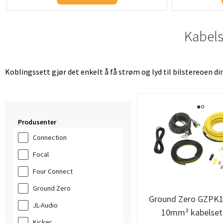
Kabelse
Koblingssett gjør det enkelt å få strøm og lyd til bilstereoen d
Produsenter
Connection
Focal
Four Connect
Ground Zero
Ground Zero GZPK1
JL-Audio
10mm² kabelset
Kicker