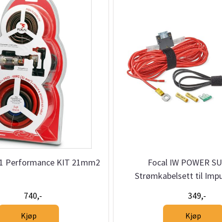
21 Performance KIT 21mm2
Focal IW POWER SU
Strømkabelsett til Impu
740,-
349,-
Kjøp
Kjøp