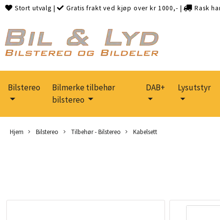
Stort utvalg
|
Gratis frakt ved kjøp over kr 1000,-
|
Rask ha
Bilstereo
Bilmerke tilbehør
DAB+
Lysutstyr
bilstereo
Hjem
Bilstereo
Tilbehør - Bilstereo
Kabelsett