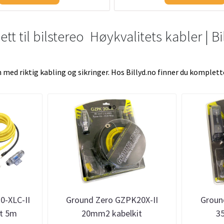
tt til bilstereo  Høykvalitets kabler | B
in med riktig kabling og sikringer. Hos Billyd.no finner du komple
0-XLC-II
Ground Zero GZPK20X-II
Groun
t 5m
20mm2 kabelkit
3