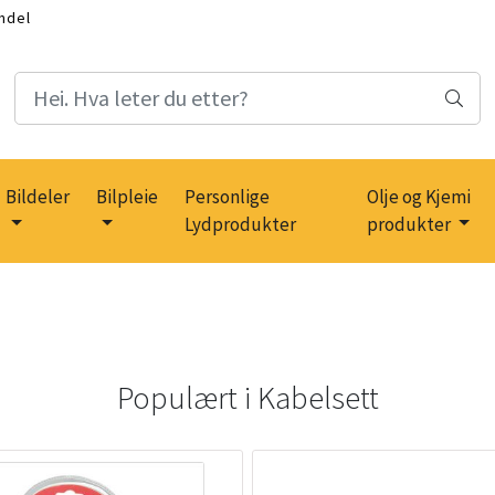
ndel
Bildeler
Bilpleie
Personlige
Olje og Kjemi
Lydprodukter
produkter
Populært i
Kabelsett