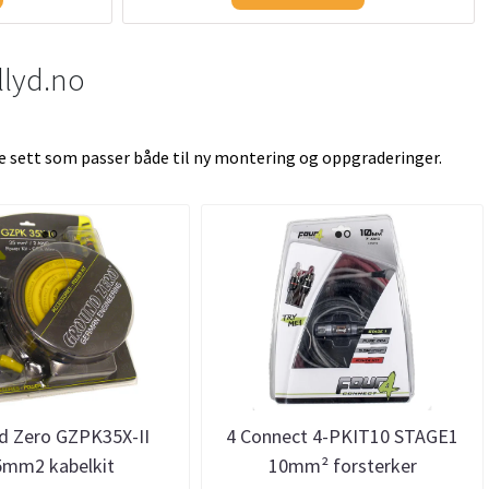
illyd.no
tte sett som passer både til ny montering og oppgraderinger.
d Zero GZPK35X-II
4 Connect 4-PKIT10 STAGE1
5mm2 kabelkit
10mm² forsterker