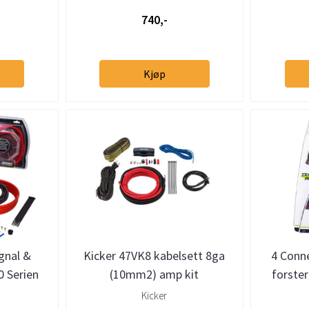
740,-
Kjøp
gnal &
Kicker 47VK8 kabelsett 8ga
4 Conn
0 Serien
(10mm2) amp kit
forster
m/signalkabel
Kicker