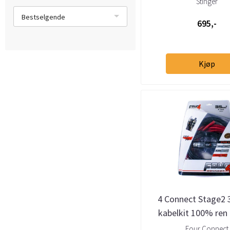
Stinger
Bestselgende
695,-
Kjøp
4 Connect Stage2
kabelkit 100% ren
Four Connect