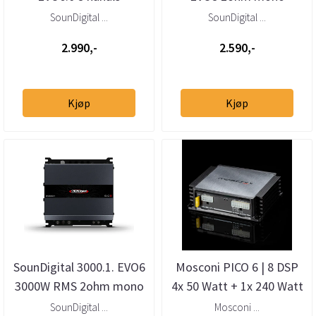
forsterker
forsterker
SounDigital ...
SounDigital ...
2.990,-
2.590,-
Kjøp
Kjøp
SounDigital 3000.1. EVO6
Mosconi PICO 6 | 8 DSP
3000W RMS 2ohm mono
4x 50 Watt + 1x 240 Watt
forsterker
6 kanals klasse
SounDigital ...
Mosconi ...