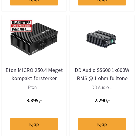
Eton MICRO 250.4 Meget
DD Audio SS600 1x600W
kompakt forsterker
RMS @ 1 ohm fulltone
2x45W+2x80W
forsterker
Eton ...
DD Audio ...
3.895,-
2.290,-
Kjøp
Kjøp