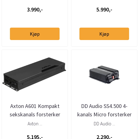
3.990,-
5.990,-
Kjøp
Kjøp
Axton A601 Kompakt
DD Audio SS4.500 4-
sekskanals forsterker
kanals Micro forsterker
6x160W
Axton ...
DD Audio ...
5.195,-
2.290,-