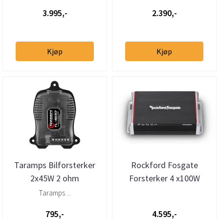
3.995,-
2.390,-
Kjøp
Kjøp
Taramps Bilforsterker
Rockford Fosgate
2x45W 2 ohm
Forsterker 4 x100W
Punch 4-kanaler
Taramps ...
795,-
4.595,-