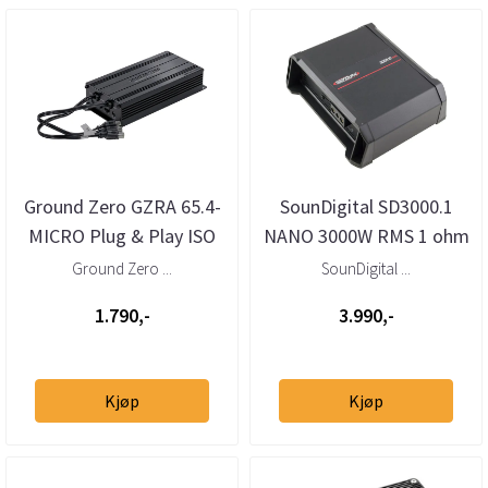
Ground Zero GZRA 65.4-
SounDigital SD3000.1
MICRO Plug & Play ISO
NANO 3000W RMS 1 ohm
forsterker 4x65W
mono
Ground Zero ...
SounDigital ...
1.790,-
3.990,-
Kjøp
Kjøp