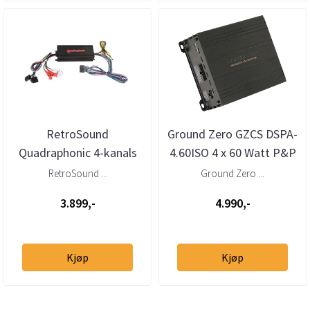
RetroSound
Ground Zero GZCS DSPA-
Quadraphonic 4-kanals
4.60ISO 4 x 60 Watt P&P
forsterker
m/DSP og ISO kable
RetroSound ...
Ground Zero ...
3.899,-
4.990,-
Kjøp
Kjøp