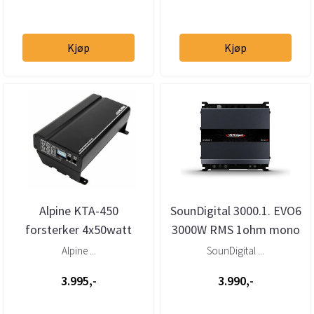
Kjøp
Kjøp
Alpine KTA-450
SounDigital 3000.1. EVO6
forsterker 4x50watt
3000W RMS 1ohm mono
kompakt "Stack"
forsterker
Alpine ...
SounDigital ...
3.995,-
3.990,-