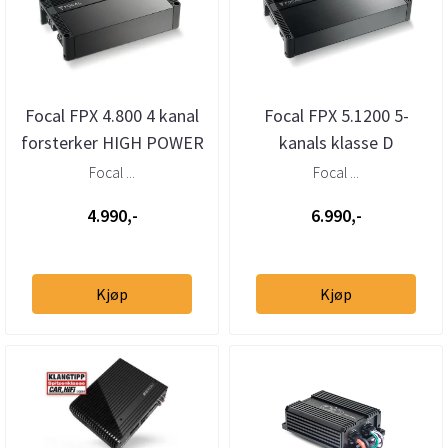
Focal FPX 4.800 4 kanal
Focal FPX 5.1200 5-
forsterker HIGH POWER
kanals klasse D
AND MUSICALITY
forsterker
Focal ...
Focal ...
4.990,-
6.990,-
Kjøp
Kjøp