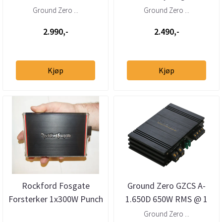
klasse D
kanaler klasse D
Ground Zero ...
Ground Zero ...
2.990,-
2.490,-
Kjøp
Kjøp
Rockford Fosgate
Ground Zero GZCS A-
Forsterker 1x300W Punch
1.650D 650W RMS @ 1
Monoblokk, 1 Ohm
ohm
Ground Zero ...