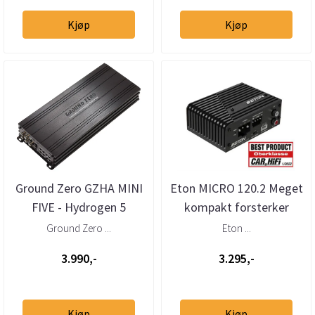
Kjøp
Kjøp
Ground Zero GZHA MINI
Eton MICRO 120.2 Meget
FIVE - Hydrogen 5
kompakt forsterker
kanaler
2x85W
Ground Zero ...
Eton ...
3.990,-
3.295,-
Kjøp
Kjøp