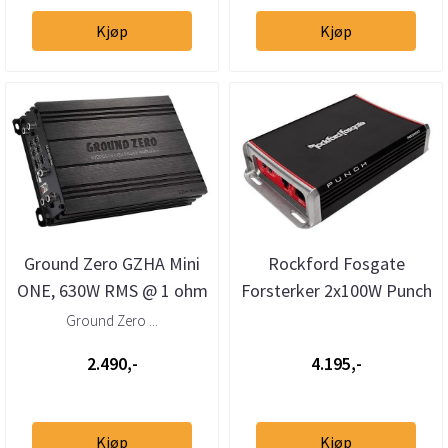
Kjøp
Kjøp
Ground Zero GZHA Mini
Rockford Fosgate
ONE, 630W RMS @ 1 ohm
Forsterker 2x100W Punch
Hydrogen monoblokk
2-kanaler, 2 Ohm stabil
Ground Zero ...
2.490,-
4.195,-
Kjøp
Kjøp