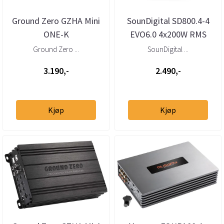
Ground Zero GZHA Mini
SounDigital SD800.4-4
ONE-K
EVO6.0 4x200W RMS
forsterker
Ground Zero ...
SounDigital ...
3.190,-
2.490,-
Kjøp
Kjøp