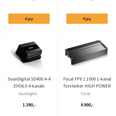
Kjøp
Kjøp
SounDigital SD400.4-4
Focal FPX 1.1000 1-kanal
EVO6.0 4-kanals
forsterker HIGH POWER
forsterker
and MUSICALITY
SounDigital ...
Focal ...
1.390,-
4.990,-