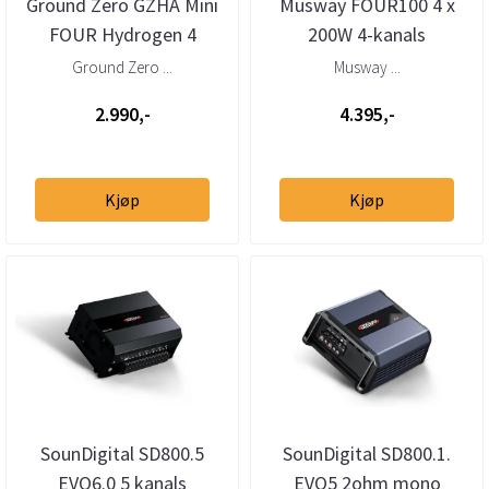
Ground Zero GZHA Mini
Musway FOUR100 4 x
FOUR Hydrogen 4
200W 4-kanals
kanaler klasse D
bilforsterker
Ground Zero ...
Musway ...
2.990,-
4.395,-
Kjøp
Kjøp
SounDigital SD800.5
SounDigital SD800.1.
EVO6.0 5 kanals
EVO5 2ohm mono