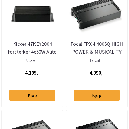
Kicker 47KEY2004
Focal FPX 4.400SQ HIGH
forsterker 4x50W Auto
POWER & MUSICALITY
DSP m mikrofon
Kicker ...
Focal ...
4.195,-
4.990,-
Kjøp
Kjøp