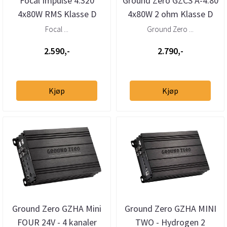
Focal Impulse 4.320
Ground Zero GZCS A-4.80
4x80W RMS Klasse D
4x80W 2 ohm Klasse D
Forsterker
microforsterker
Focal ...
Ground Zero ...
2.590,-
2.790,-
Kjøp
Kjøp
Ground Zero GZHA Mini
Ground Zero GZHA MINI
FOUR 24V - 4 kanaler
TWO - Hydrogen 2