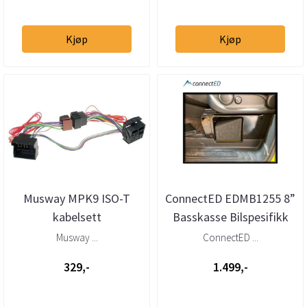
Kjøp
Kjøp
Musway MPK9 ISO-T
ConnectED EDMB1255 8”
kabelsett
Basskasse Bilspesifikk
BMW/Mini/Mercedes/VW/Porsche
Mercedes Vito / V-klasse
Musway ...
ConnectED ...
...
329,-
1.499,-