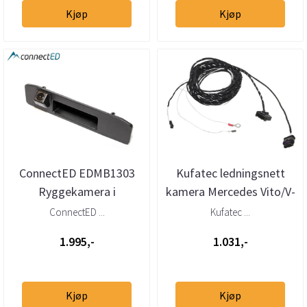
Kjøp
Kjøp
ConnectED EDMB1303
Kufatec ledningsnett
Ryggekamera i
kamera Mercedes Vito/V-
baklukehåndtak (CVBS)
klasse serie 447
ConnectED ...
Kufatec ...
1.995,-
1.031,-
Kjøp
Kjøp