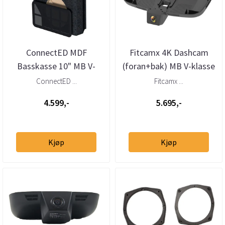
ConnectED MDF
Fitcamx 4K Dashcam
Basskasse 10" MB V-
(foran+bak) MB V-klasse
klasse (W447) (2015 -->)
(2015 - 2023)
ConnectED ...
Fitcamx ...
4.599,-
5.695,-
Kjøp
Kjøp