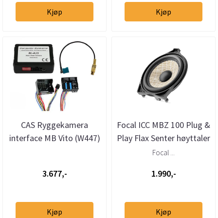
Kjøp
Kjøp
CAS Ryggekamera
Focal ICC MBZ 100 Plug &
interface MB Vito (W447)
Play Flax Senter høyttaler
(2015 -->) m/Audio15
Mercedes
Focal ...
3.677,-
1.990,-
Kjøp
Kjøp