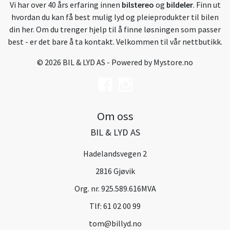
Vi har over 40 års erfaring innen
bilstereo
og
bildeler
. Finn ut
hvordan du kan få best mulig lyd og pleieprodukter til bilen
din her. Om du trenger hjelp til å finne løsningen som passer
best - er det bare å ta kontakt. Velkommen til vår nettbutikk.
© 2026 BIL & LYD AS - Powered by
Mystore.no
Om oss
BIL & LYD AS
Hadelandsvegen 2
2816 Gjøvik
Org. nr. 925.589.616MVA
Tlf:
61 02 00 99
tom@billyd.no