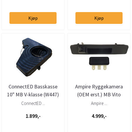
Kjøp
Kjøp
ConnectED Basskasse
Ampire Ryggekamera
10" MB V-klasse (W447)
(OEM erst.) MB Vito
(2015 -->)
(2015 -->) m/topphengl
ConnectED ...
Ampire ...
1.899,-
4.999,-