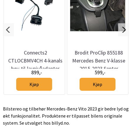
Connects2
Brodit ProClip 855188
CTLOCBMV4CH 4-kanals
Mercedes Benz V-klasse
høy-til-lavnivåadapter
2015-2023 Senter
899,-
599,-
m/40-pin Quadlock
Kjøp
Kjøp
Bilstereo og tilbehør Mercedes-Benz Vito 2023 gir bedre lyd og
økt funksjonalitet. Produktene er tilpasset bilens originale
system. Se utvalget hos billyd.no.