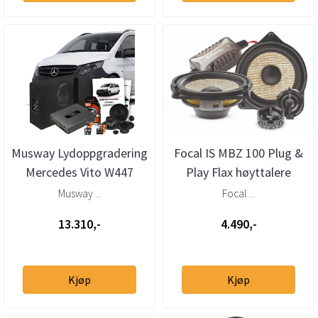
Musway Lydoppgradering
Focal IS MBZ 100 Plug &
Mercedes Vito W447
Play Flax høyttalere
Facelift 2020 ->
Mercedes
Musway ...
Focal ...
13.310,-
4.490,-
Kjøp
Kjøp