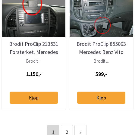
Brodit ProClip 213531
Brodit ProClip 855063
Forsterket. Mercedes
Mercedes Benz Vito
Benz Vito 2015-2023
2015-2023 Vinklet
Brodit ...
Brodit ...
Senter
1.150,-
599,-
Kjøp
Kjøp
1
2
»