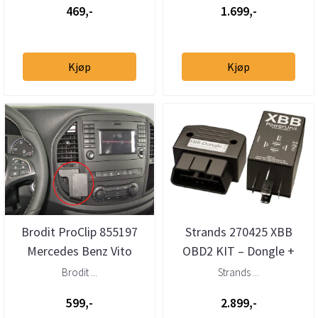
469,-
1.699,-
Kjøp
Kjøp
Brodit ProClip 855197
Strands 270425 XBB
Mercedes Benz Vito
OBD2 KIT – Dongle +
2015-2023 Senter
Powerunit 2
Brodit ...
Strands ...
ekstralysadapter
599,-
2.899,-