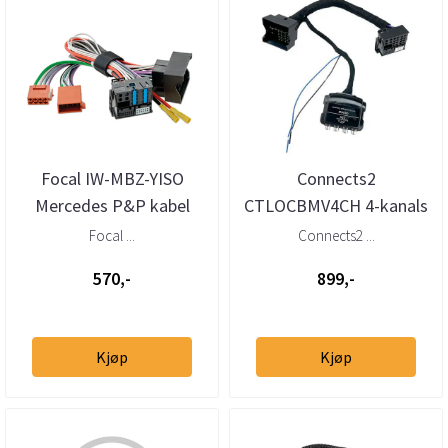
Focal IW-MBZ-YISO
Connects2
Mercedes P&P kabel
CTLOCBMV4CH 4-kanals
høy-til-lavnivåadapter
Focal ...
Connects2 ...
m/40-pin Quadloc...
570,-
899,-
Kjøp
Kjøp