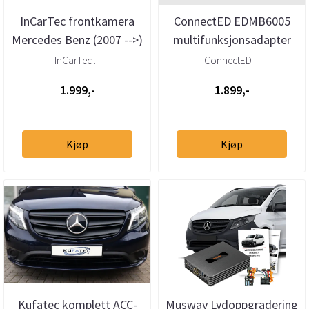
InCarTec frontkamera
ConnectED EDMB6005
Mercedes Benz (2007 -->)
multifunksjonsadapter
Mercedes, Smart og
InCarTec ...
ConnectED ...
Volkswagen...
1.999,-
1.899,-
Kjøp
Kjøp
Kufatec komplett ACC-
Musway Lydoppgradering