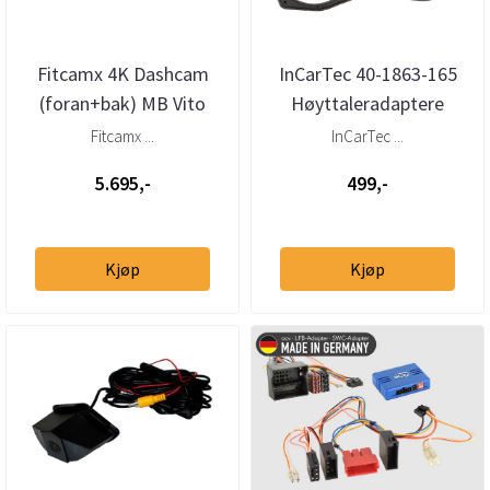
Fitcamx 4K Dashcam
InCarTec 40-1863-165
(foran+bak) MB Vito
Høyttaleradaptere
(W447) (2015 -->)
Hyundai MB Mitsubishi
Fitcamx ...
InCarTec ...
Smart 199...
5.695,-
499,-
Kjøp
Kjøp