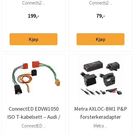
Mercedes Benz (2007 -->)
BMW Mercedes Mini
Connects2 ...
Connects2 ...
(1995 -->)
199,-
79,-
Kjøp
Kjøp
ConnectED EDVW1050
Metra AXLOC-BM1 P&P
ISO T-kabelsett – Audi /
forsterkeradapter
Mercedes / Seat / Skoda /
Quadlock (2000–2019)
ConnectED ...
Metra ...
...
u/aktivt sy...