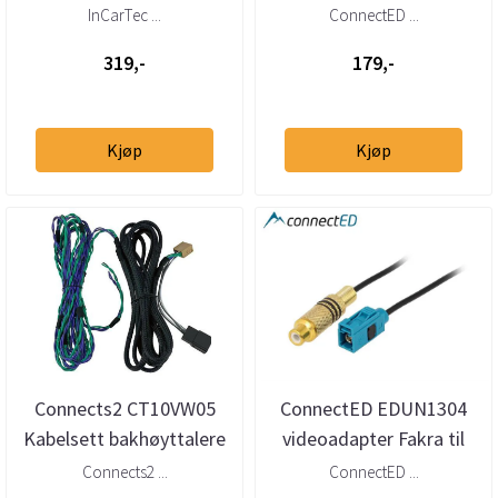
Mercedes/VW/Hymer
Sprinter (2018 -->)
InCarTec ...
ConnectED ...
319,-
179,-
Kjøp
Kjøp
Connects2 CT10VW05
ConnectED EDUN1304
Kabelsett bakhøyttalere
videoadapter Fakra til
Quadlock VW / MAN /
RCA Ford, Mercedes,
Connects2 ...
ConnectED ...