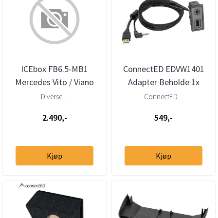
ICEbox FB6.5-MB1
ConnectED EDVW1401
Mercedes Vito / Viano
Adapter Beholde 1x
W447 2015, EQV 2020 8
USB/AUX VW / Mercedes
Diverse ...
ConnectED ...
liter por...
2013→
2.490,-
549,-
Kjøp
Kjøp