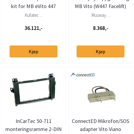
kit for MB eVito 447
MB Vito (W447 Facelift)
(2020 -->)
Kufatec ...
Musway ...
36.121,-
8.368,-
Kjøp
Kjøp
InCarTec 50-711
ConnectED Mikrofon/SOS
monteringsramme 2-DIN
adapter Vito Viano