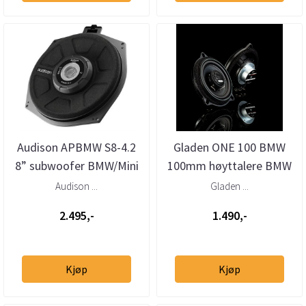
Audison APBMW S8-4.2
Gladen ONE 100 BMW
8” subwoofer BMW/Mini
100mm høyttalere BMW
4 Ohm (stk)
Audison ...
Gladen ...
2.495,-
1.490,-
Kjøp
Kjøp