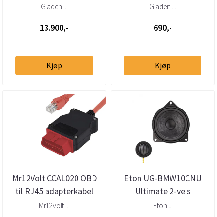
frontsett og DSP-
bypasskabel
Gladen ...
Gladen ...
forsterker
13.900,-
690,-
Kjøp
Kjøp
Mr12Volt CCAL020 OBD
Eton UG-BMW10CNU
til RJ45 adapterkabel
Ultimate 2-veis
BMW NBT aktivering
Senterhøyttaler BMW
Mr12volt ...
Eton ...