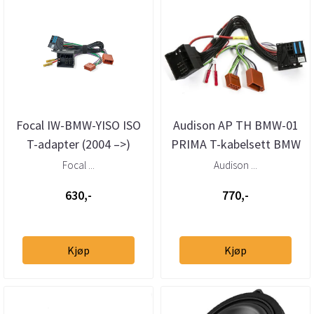
Focal IW-BMW-YISO ISO
Audison AP TH BMW-01
T-adapter (2004 –>)
PRIMA T-kabelsett BMW
Mini (2001–>)
Focal ...
Audison ...
630,-
770,-
Kjøp
Kjøp