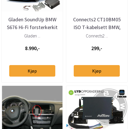
Gladen SoundUp BMW
Connects2 CT10BM05
S676 Hi-Fi forsterkerkit
ISO T-kabelsett BMW,
Plug & Play oppgradering
Mini (2009–>)
Gladen ...
Connects2 ...
8.990,-
299,-
Kjøp
Kjøp