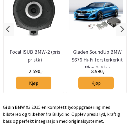
Focal ISUB BMW-2 (pris
Gladen SoundUp BMW
pr stk)
S676 Hi-Fi forsterkerkit
Plug & Play
2.590,-
8.990,-
oppgradering
Kjøp
Kjøp
Gi din BMW X3 2015 en komplett lydoppgradering med
bilstereo og tilbehør fra Billyd.no. Opplev presis lyd, kraftig
bass og perfekt integrasjon med originalsystemet.