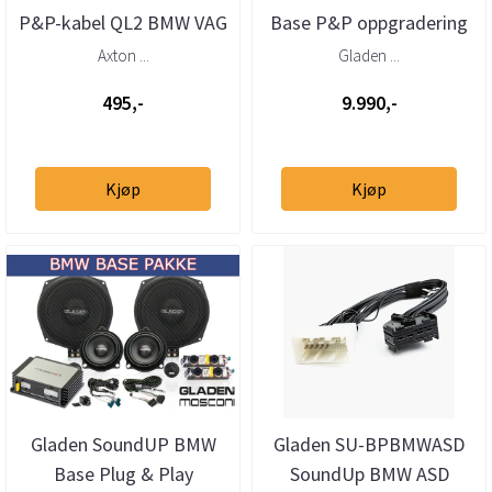
P&P-kabel QL2 BMW VAG
Base P&P oppgradering
MB Ford m.fl 1,5m
Axton ...
Gladen ...
495,-
9.990,-
Kjøp
Kjøp
Gladen SoundUP BMW
Gladen SU-BPBMWASD
Base Plug & Play
SoundUp BMW ASD