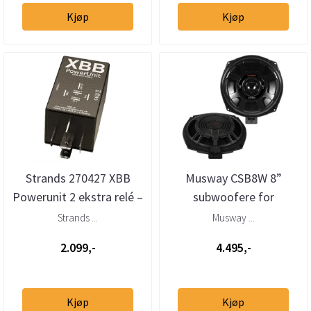
Kjøp
Kjøp
Strands 270427 XBB
Musway CSB8W 8”
Powerunit 2 ekstra relé –
subwoofere for
2 utganger (12–24V)
BMW/Mini (par)
Strands ...
Musway ...
2.099,-
4.495,-
Kjøp
Kjøp