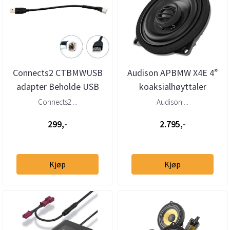
Connects2 CTBMWUSB
Audison APBMW X4E 4”
adapter Beholde USB
koaksialhøyttaler
BMW, Mini (2009–>)
BMW/Mini
Connects2 ...
Audison ...
299,-
2.795,-
Kjøp
Kjøp