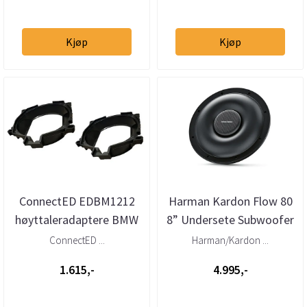
Kjøp
Kjøp
ConnectED EDBM1212
Harman Kardon Flow 80
høyttaleradaptere BMW
8” Undersete Subwoofer
X3 (2011 - 2017) under
4 Ohm 125W RMS
ConnectED ...
Harman/Kardon ...
sete s...
1.615,-
4.995,-