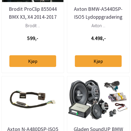
Brodit ProClip 855044
Axton BMW-A544DSP-
BMX X3, X4 2014-2017
ISO5 Lydoppgradering
Senter
BMW Plug & Play DSP
Brodit ...
Axton ...
599,-
4.498,-
Kjøp
Kjøp
Axton N-A480DSP-ISO5
Gladen SoundUP BMW