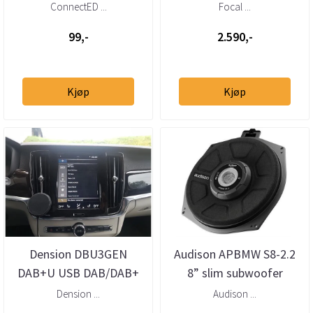
(han) – DIN (han)
ConnectED ...
Focal ...
99,-
2.590,-
Kjøp
Kjøp
Dension DBU3GEN
Audison APBMW S8-2.2
DAB+U USB DAB/DAB+
8” slim subwoofer
mottaker – helintegrert
BMW/Mini 2 Ohm (stk)
Dension ...
Audison ...
DAB via USB