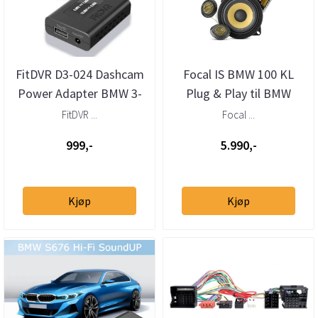
FitDVR D3-024 Dashcam
Focal IS BMW 100 KL
Power Adapter BMW 3-
Plug & Play til BMW
pin
FitDVR ...
Focal ...
999,-
5.990,-
Kjøp
Kjøp