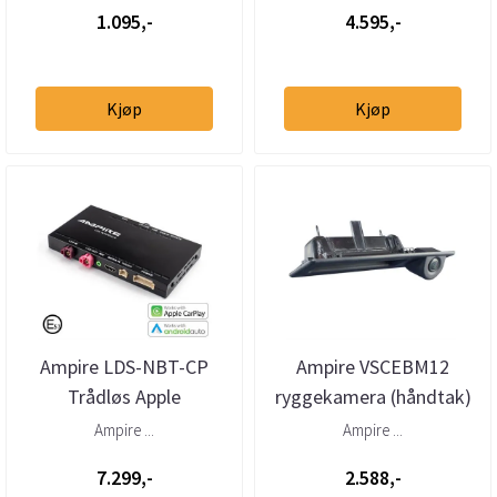
1.095,-
4.595,-
Kjøp
Kjøp
Ampire LDS-NBT-CP
Ampire VSCEBM12
Trådløs Apple
ryggekamera (håndtak)
CarPlay/Android Auto
(CVBS) BMW F-serie
Ampire ...
Ampire ...
BMW m/NBT ...
(2011–2022)
7.299,-
2.588,-