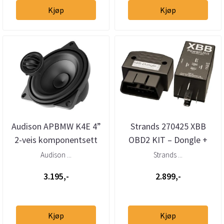
Kjøp
Kjøp
Audison APBMW K4E 4”
Strands 270425 XBB
2-veis komponentsett
OBD2 KIT – Dongle +
for BMW/Mini stor kurv
Powerunit 2
Audison ...
Strands ...
ekstralysadapter
3.195,-
2.899,-
Kjøp
Kjøp