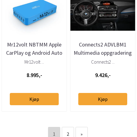
Mr12volt NBTMM Apple
Connects2 ADVLBM1
CarPlay og Android Auto
Multimedia oppgradering
til BMW NBT (DSP)
BMW 1-/2-/3-/4-/5-serie
Mr12volt ...
Connects2 ...
og X...
8.995,-
9.426,-
Kjøp
Kjøp
1
2
»