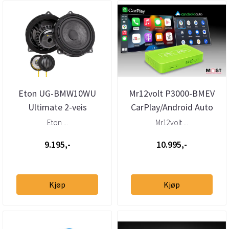
Eton UG-BMW10WU
Mr12volt P3000-BMEV
Ultimate 2-veis
CarPlay/Android Auto
høyttalersett BMW med
BMW EVO ID5/ID6
Eton ...
Mr12volt ...
W-kurv
9.195,-
10.995,-
Kjøp
Kjøp