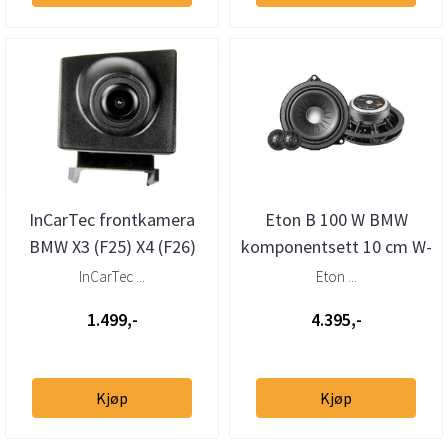
InCarTec frontkamera
Eton B 100 W BMW
BMW X3 (F25) X4 (F26)
komponentsett 10 cm W-
(2011 - 2018)
kurv
InCarTec ...
Eton ...
1.499,-
4.395,-
Kjøp
Kjøp