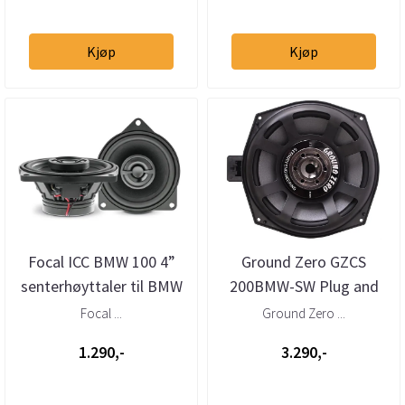
Kjøp
Kjøp
Focal ICC BMW 100 4”
Ground Zero GZCS
senterhøyttaler til BMW
200BMW-SW Plug and
Play 8” basskit til BMW
Focal ...
Ground Zero ...
1.290,-
3.290,-