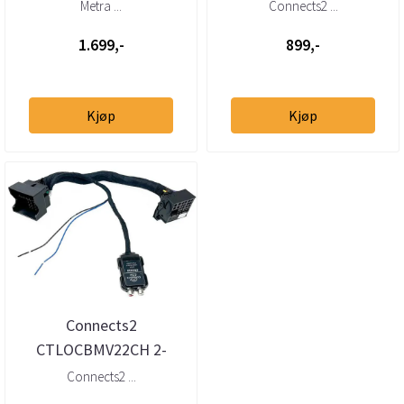
Quadlock (2000–2019)
høy-til-lavnivåadapter
Metra ...
Connects2 ...
u/aktivt sy...
m/40-pin Quadloc...
1.699,-
899,-
Kjøp
Kjøp
Connects2
CTLOCBMV22CH 2-
kanals høy-til-l
Connects2 ...
avnivåadapter m/40-pin