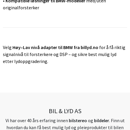
•
Kompatible løsninger til BMW-modeller
med/uten
originalforsterker
Velg
Høy–Lav nivå adapter til BMW fra billyd.no
for å få riktig
signalnivå til forsterkere og DSP – og sikre best mulig lyd
etter lydoppgradering.
BIL & LYD AS
Vi har over 40 års erfaring innen
bilstereo
og
bildeler
. Finn ut
hvordan du kan få best mulig lyd og pleieprodukter til bilen