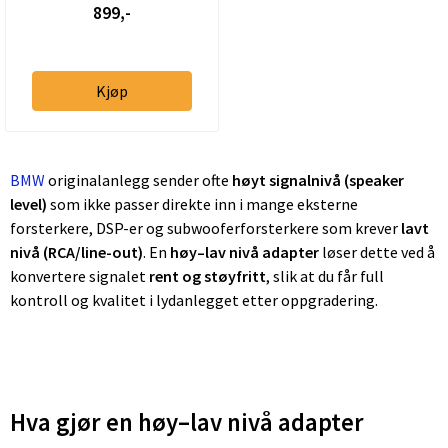
899,-
Quadl...
Kjøp
BMW
originalanlegg sender ofte
høyt signalnivå (speaker
level)
som ikke passer direkte inn i mange eksterne
forsterkere, DSP-er og subwooferforsterkere som krever
lavt
nivå (RCA/line-out)
. En
høy–lav nivå adapter
løser dette ved å
konvertere signalet
rent og støyfritt
, slik at du får full
kontroll og kvalitet i lydanlegget etter oppgradering.
Hva gjør en høy–lav nivå adapter