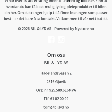
Vi har over 40 års erfaring innen
bilstereo
og
bildeler
. Finn ut
hvordan du kan få best mulig lyd og pleieprodukter til bilen
din her. Om du trenger hjelp til å finne løsningen som passer
best - er det bare å ta kontakt. Velkommen til vår nettbutikk.
© 2026 BIL & LYD AS - Powered by
Mystore.no
Om oss
BIL & LYD AS
Hadelandsvegen 2
2816 Gjøvik
Org. nr. 925.589.616MVA
Tlf:
61 02 00 99
tom@billyd.no