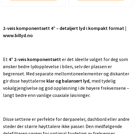
2-veis komponentsett 4” – detaljert lyd i kompakt format |
www.billyd.no
Et
4” 2-veis komponentsett
er det ideelle valget for deg som
ønsker bedre lydopplevelse i bilen, selv der plassen er
begrenset. Med separate mellomtoneelementer og diskanter
gir disse høyttalerne
klar og balansert lyd
, med tydelig
vokalgjengivelse og god oppløsning i de høyere frekvensene –
langt bedre enn vanlige coaxiale løsninger.
Disse settene er perfekte for dørpaneler, dashbord eller andre
steder der større høyttalere ikke passer. Den medfølgende
delefilteren sørger for optimal fordeling av frekvenser