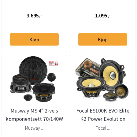
komponentsett
3.695,-
1.095,-
Kjøp
Kjøp
Musway MS 4" 2-veis
Focal ES100K EVO Elite
komponentsett 70/140W
K2 Power Evolution
10cm komponentsett
Musway ...
Focal ...