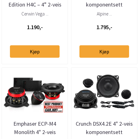
Edition H4C – 4” 2-veis
komponentsett
komponent høyttalersett
Cerwin Vega ...
Alpine ...
1.190,-
1.795,-
Kjøp
Kjøp
Emphaser ECP-M4
Crunch DSX4.2E 4" 2-veis
Monolith 4" 2-veis
komponentsett