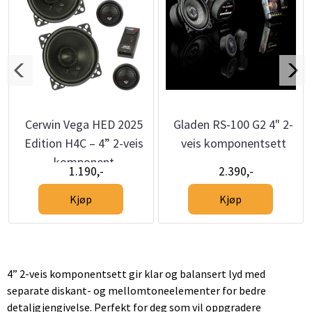
Cerwin Vega HED 2025
Gladen RS-100 G2 4" 2-
Edition H4C – 4” 2-veis
veis komponentsett
komponent
1.190,-
2.390,-
høyttalersett
Kjøp
Kjøp
4” 2-veis komponentsett gir klar og balansert lyd med
separate diskant- og mellomtoneelementer for bedre
detaljgjengivelse. Perfekt for deg som vil oppgradere