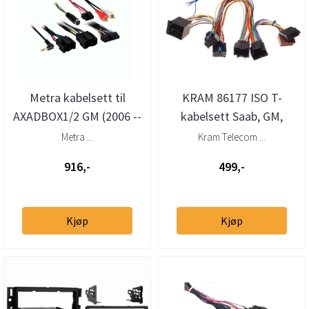
Metra kabelsett til
KRAM 86177 ISO T-
AXADBOX1/2 GM (2006 --
kabelsett Saab, GM,
>) m/LAN 29
Suzuki (2005-->)
Metra ...
Kram Telecom ...
916,-
499,-
Kjøp
Kjøp