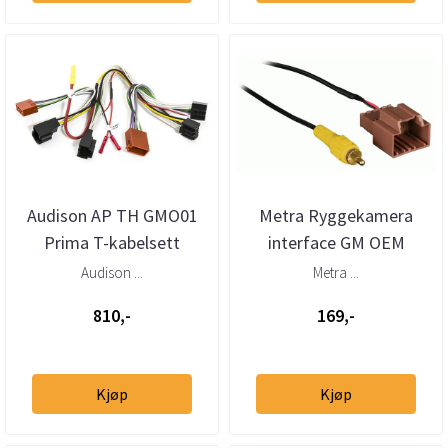
Audison AP TH GMO01
Metra Ryggekamera
Prima T-kabelsett
interface GM OEM
GM/Opel (20xx- 20xx)
kamera -
Audison ...
Metra ...
ettermarkedsspiller
810,-
169,-
Kjøp
Kjøp