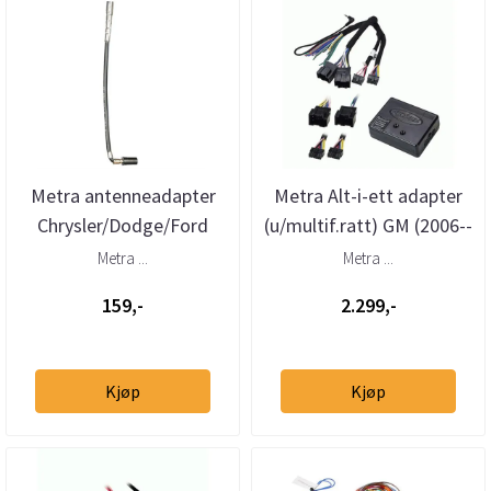
Metra antenneadapter
Metra Alt-i-ett adapter
Chrysler/Dodge/Ford
(u/multif.ratt) GM (2006--
(US)/GM/Jeep/Saab
>)
Metra ...
Metra ...
159,-
2.299,-
Kjøp
Kjøp