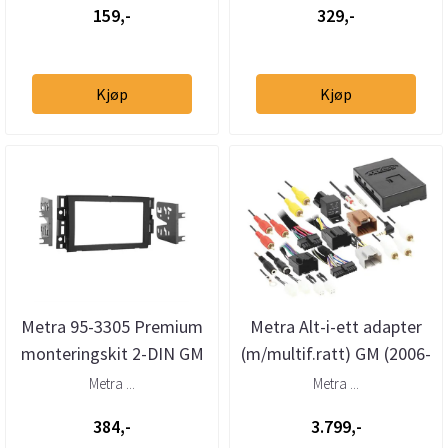
159,-
329,-
Kjøp
Kjøp
Metra 95-3305 Premium
Metra Alt-i-ett adapter
monteringskit 2-DIN GM
(m/multif.ratt) GM (2006-
(2006 -->)
->)(m/u akti
Metra ...
Metra ...
384,-
3.799,-