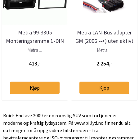
Metra 99-3305
Metra LAN-Bus adapter
Monteringsramme 1-DIN
GM (2006 -->) uten aktivt
GM Multikit (2006 -->)
system
Metra ...
Metra ...
413,-
2.254,-
Kjøp
Kjøp
Buick Enclave 2009 er en romslig SUV som fortjener et
moderne og kraftig lydsystem. På www.billyd.no finner du alt
du trenger for å oppgradere bilstereoen – fra
høyttaleradaptere og ISO-overganger til monteringsrammer