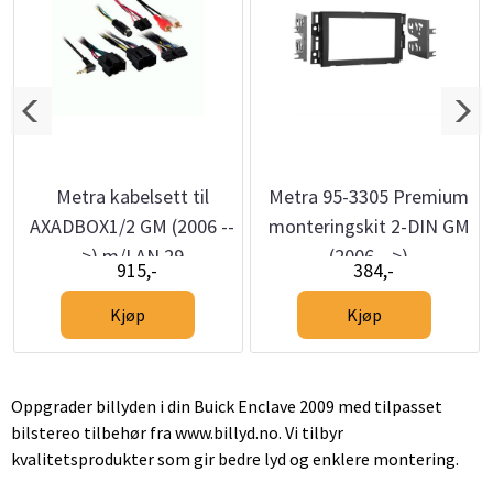
Metra kabelsett til
Metra 95-3305 Premium
AXADBOX1/2 GM (2006 --
monteringskit 2-DIN GM
>) m/LAN 29
(2006 -->)
915,-
384,-
Kjøp
Kjøp
Oppgrader billyden i din Buick Enclave 2009 med tilpasset
bilstereo tilbehør fra www.billyd.no. Vi tilbyr
kvalitetsprodukter som gir bedre lyd og enklere montering.