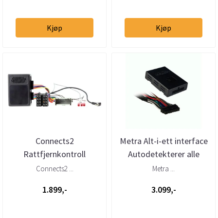
Kjøp
Kjøp
Connects2
Metra Alt-i-ett interface
Rattfjernkontroll
Autodetekterer alle
interface GM (2000 -
konfigurasjoner
Connects2 ...
Metra ...
2007) m/u BOSE
1.899,-
3.099,-