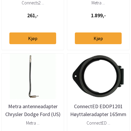
(universalt, automatisk)
Connects2 ...
Metra ...
261,-
1.899,-
Kjøp
Kjøp
Metra antenneadapter
ConnectED EDOP1201
Chrysler Dodge Ford (US)
Høyttaleradapter 165mm
GM Jeep Saab
Opel/GM (2006 →)
Metra ...
ConnectED ...