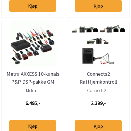
Kjøp
Kjøp
Metra AXXESS 10-kanals
Connects2
P&P DSP-pakke GM
Rattfjernkontroll
(2007 - 2017)
interface GM (2007-2016)
Metra ...
Connects2 ...
m/u BOSE
6.495,-
2.399,-
Kjøp
Kjøp