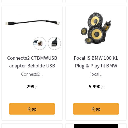
Connects2 CTBMWUSB
Focal IS BMW 100 KL
adapter Beholde USB
Plug & Play til BMW
BMW, Mini (2009–>)
Connects2 ...
Focal ...
299,-
5.990,-
Kjøp
Kjøp