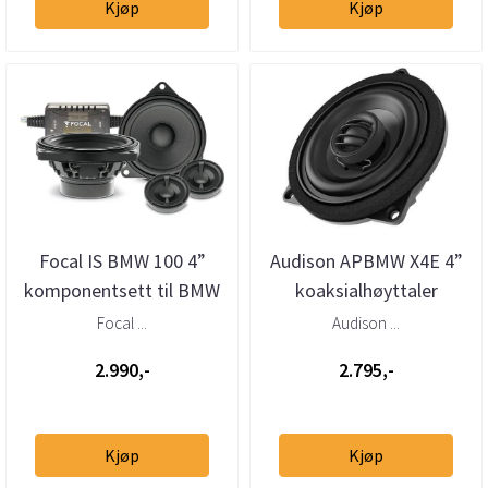
Kjøp
Kjøp
Focal IS BMW 100 4”
Audison APBMW X4E 4”
komponentsett til BMW
koaksialhøyttaler
og MINI
BMW/Mini
Focal ...
Audison ...
2.990,-
2.795,-
Kjøp
Kjøp