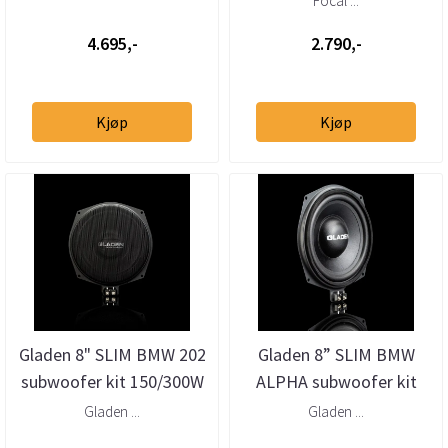
Focal ...
4.695,-
2.790,-
Kjøp
Kjøp
Gladen 8" SLIM BMW 202
Gladen 8” SLIM BMW
subwoofer kit 150/300W
ALPHA subwoofer kit
til BMW
130/260W til BMW
Gladen ...
Gladen ...