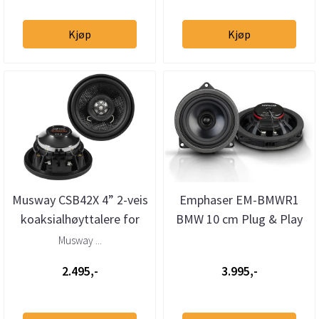
Kjøp
Kjøp
Musway CSB42X 4” 2-veis
Emphaser EM-BMWR1
koaksialhøyttalere for
BMW 10 cm Plug & Play
BMW/Mini
koaksialhøyttalere
Musway ...
2.495,-
3.995,-