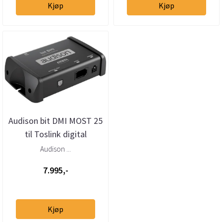
Kjøp
Kjøp
Audison bit DMI MOST 25
til Toslink digital
interface
Audison ...
7.995,-
Kjøp