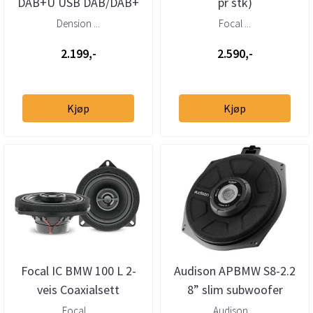
DAB+U USB DAB/DAB+
pr stk)
mottaker – helintegrert
Dension ...
Focal ...
DAB via USB
2.199,-
2.590,-
Kjøp
Kjøp
Focal IC BMW 100 L 2-
Audison APBMW S8-2.2
veis Coaxialsett
8” slim subwoofer
BMW/Mini 2 Ohm (stk)
Focal ...
Audison ...