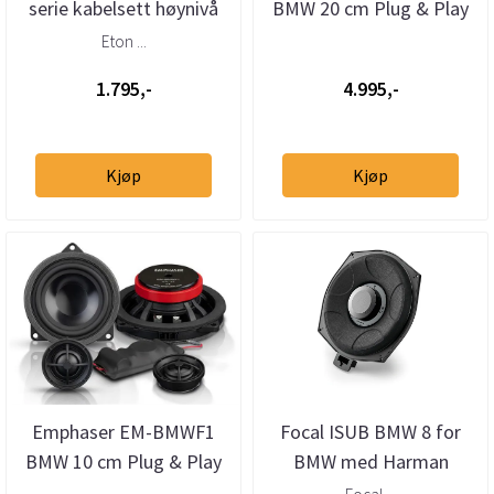
serie kabelsett høynivå
BMW 20 cm Plug & Play
subwoofere (par)
Eton ...
1.795,-
4.995,-
Kjøp
Kjøp
Emphaser EM-BMWF1
Focal ISUB BMW 8 for
BMW 10 cm Plug & Play
BMW med Harman
komponentsett
Kardon (stk)