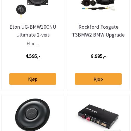
Eton UG-BMW10CNU
Rockford Fosgate
Ultimate 2-veis
T3BMW2 BMW Upgrade
Senterhøyttaler BMW
Power T3 4”
Eton ...
komponentsett 50W RMS
4.595,-
8.995,-
...
Kjøp
Kjøp