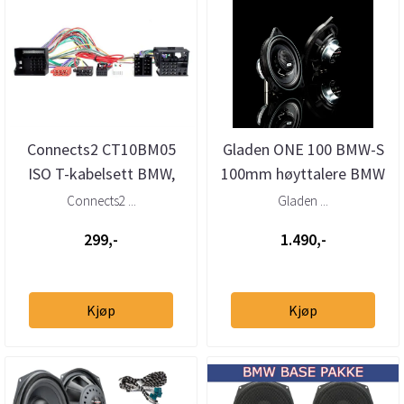
Connects2 CT10BM05
Gladen ONE 100 BMW-S
ISO T-kabelsett BMW,
100mm høyttalere BMW
Mini (2009–>)
Connects2 ...
Gladen ...
299,-
1.490,-
Kjøp
Kjøp