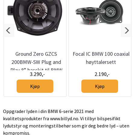
Ground Zero GZCS
Focal IC BMW 100 coaxial
200BMW-SW Plug and
høyttalersett
Play 8” basskit til BMW
3.290,-
2.190,-
Kjøp
Kjøp
Oppgrader lyden i din BMW 6-serie 2021 med
kvalitetsprodukter fra www.billyd.no. Vi tilbyr bilspesifikt
lydutstyr og monteringstilbehør som gir deg bedre lyd – uten
kompromiss.