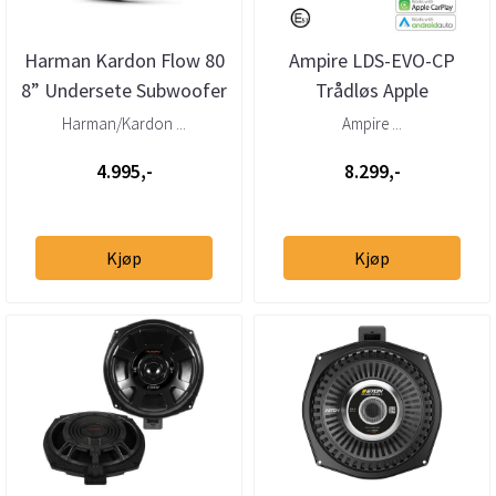
Harman Kardon Flow 80
Ampire LDS-EVO-CP
8” Undersete Subwoofer
Trådløs Apple
4 Ohm 125W RMS
Carplay/AndroidAuto
Harman/Kardon ...
Ampire ...
BMW m/NBT-EVO 6,5"...
4.995,-
8.299,-
Kjøp
Kjøp