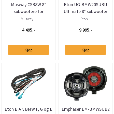
Musway CSB8W 8”
Eton UG-BMW20SUBU
subwoofere for
Ultimate 8" subwoofer
BMW/Mini (par)
BMW (stk)
Musway ...
Eton ...
4.495,-
9.995,-
Kjøp
Kjøp
Eton B AK BMW F, G og E
Emphaser EM-BMWSUB2