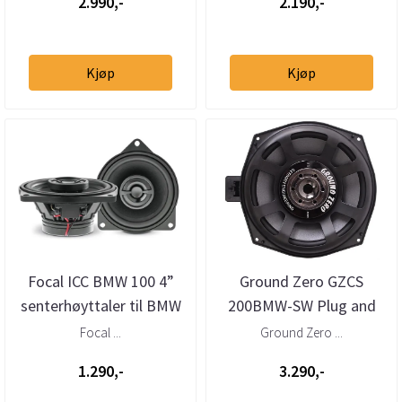
2.990,-
2.190,-
Kjøp
Kjøp
Focal ICC BMW 100 4”
Ground Zero GZCS
senterhøyttaler til BMW
200BMW-SW Plug and
Play 8” basskit til BMW
Focal ...
Ground Zero ...
1.290,-
3.290,-