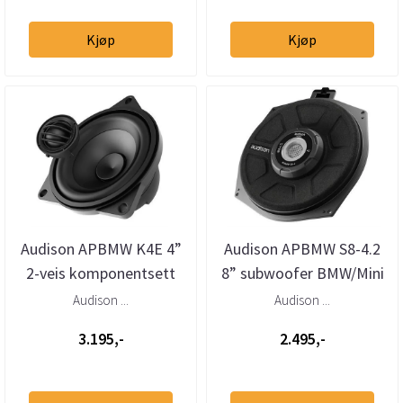
Kjøp
Kjøp
Audison APBMW K4E 4”
Audison APBMW S8-4.2
2-veis komponentsett
8” subwoofer BMW/Mini
for BMW/Mini stor kurv
4 Ohm (stk)
Audison ...
Audison ...
3.195,-
2.495,-