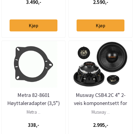
3.490,-
2.590,-
Kjøp
Kjøp
Metra 82-8601
Musway CSB4.2C 4” 2-
Høyttaleradapter (3,5”)
veis komponentsett for
BMW/Porsche/Land
BMW/Mini
Metra ...
Musway ...
Rover/Tesla ...
338,-
2.995,-