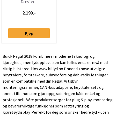
mottaker – helintegrert
Dension ...
DAB via USB
2.199,-
Kjøp
Buick Regal 2018 kombinerer moderne teknologi og
kjøreglede, men lydopplevelsen kan løftes enda et nivå med
riktig bilstereo. Hos www.billyd.no finner du nøye utvalgte
høyttalere, forsterkere, subwoofere og dab-radio løsninger
som er kompatible med din Regal. Vi tilbyr
monteringsrammer, CAN-bus adaptere, høyttalersett og
annet tilbehør som gjør oppgraderingen både enkel og
profesjonell. Våre produkter sørger for plug & play-montering
og bevarer viktige funksjoner som rattstyring og
kjøretøydisplay. Perfekt for deg som ønsker bedre lyd – uten