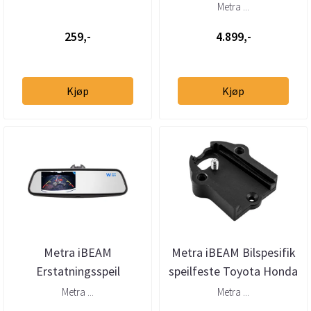
støyfilter for
2006)
Metra ...
ryggelyskurs
259,-
4.899,-
Kjøp
Kjøp
Metra iBEAM
Metra iBEAM Bilspesifik
Erstatningsspeil
speilfeste Toyota Honda
m/skjerm og kompass
Ford Hyundai Kia
Metra ...
Metra ...