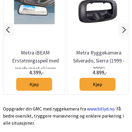
Metra iBEAM
Metra Ryggekamera
Erstatningsspeil med
Silverado, Sierra (1999 -
innebygget skjerm
2006)
4.399,-
4.899,-
Kjøp
Kjøp
Oppgrader din GMC med ryggekamera fra
www.billyd.no
. Få
bedre oversikt, tryggere manøvrering og enklere parkering i
alle situasjoner.