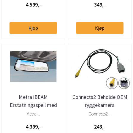
4.599,-
349,-
Kjøp
Kjøp
Metra iBEAM
Connects2 Beholde OEM
Erstatningsspeil med
ryggekamera
innebygget skjerm
Chevrolet/GMC (2015 -->)
Metra ...
Connects2 ...
4.399,-
243,-