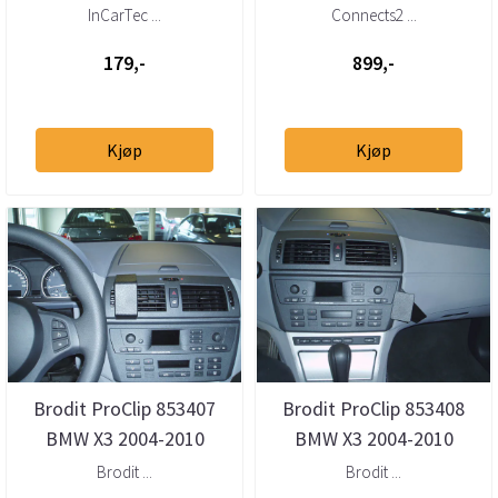
m/Quadlock
høy-til-lavnivåadapter
InCarTec ...
Connects2 ...
m/40-pin Quadloc...
179,-
899,-
Kjøp
Kjøp
Brodit ProClip 853407
Brodit ProClip 853408
BMW X3 2004-2010
BMW X3 2004-2010
Senter
Vinklet
Brodit ...
Brodit ...