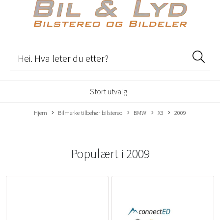
Stort utvalg
Hjem
Bilmerke tilbehør bilstereo
BMW
X3
2009
Populært i
2009