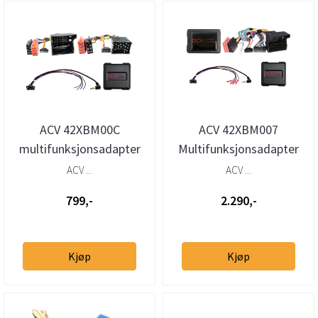
ACV 42XBM00C
ACV 42XBM007
multifunksjonsadapter
Multifunksjonsadapter
BMW (1994–2010) med
BMW (2000-2008)
ACV ...
ACV ...
Quadlock og Bav...
m/utvidet lydsystem
799,-
2.290,-
Kjøp
Kjøp