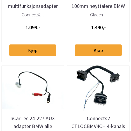
multifunksjonsadapter
100mm høyttalere BMW
BMW (1995–2005) med
Connects2 ...
Gladen ...
Quadlock ...
1.099,-
1.490,-
Kjøp
Kjøp
InCarTec 24-227 AUX-
Connects2
adapter BMW alle
CTLOCBMV4CH 4-kanals