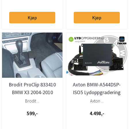
Kjøp
Kjøp
Brodit ProClip 833410
Axton BMW-A544DSP-
BMW X3 2004-2010
ISO5 Lydoppgradering
Konsoll
BMW Plug & Play DSP
Brodit ...
Axton ...
599,-
4.498,-