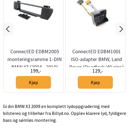
ConnectED EDBM2005
ConnectED EDBM1001
monteringsramme 1-DIN
ISO-adapter BMW, Land
BMW X3 (2004 - 2010)
Rover (Quadlock/40-pins)
199,-
129,-
(E83)
Kjøp
Kjøp
Gi din BMW X3 2009 en komplett lydoppgradering med
bilstereo og tilbehør fra Billyd.no. Opplev klarere lyd, fyldigere
bass og sømløs montering.