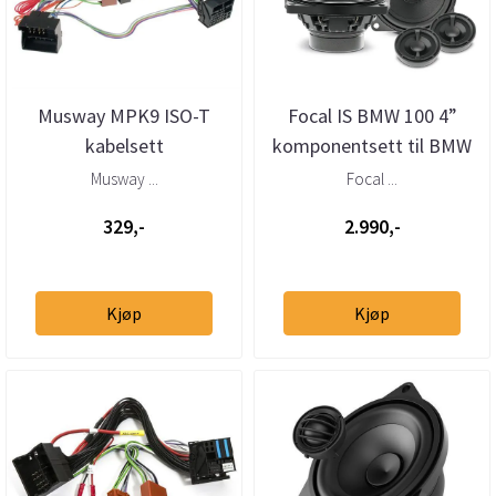
Musway MPK9 ISO-T
Focal IS BMW 100 4”
kabelsett
komponentsett til BMW
BMW/Mini/Mercedes/VW/Porsche
og MINI
Musway ...
Focal ...
329,-
2.990,-
Kjøp
Kjøp