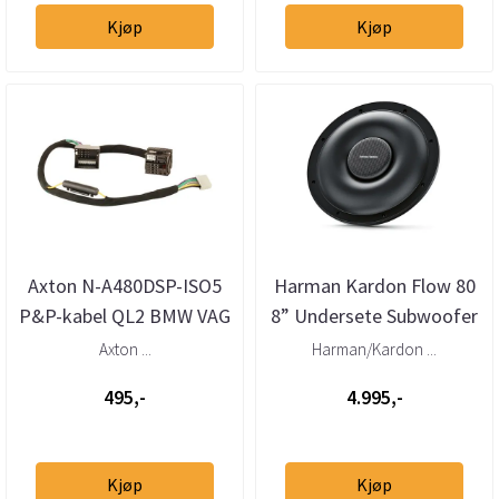
Kjøp
Kjøp
Axton N-A480DSP-ISO5
Harman Kardon Flow 80
P&P-kabel QL2 BMW VAG
8” Undersete Subwoofer
MB Ford m.fl 1,5m
4 Ohm 125W RMS
Axton ...
Harman/Kardon ...
495,-
4.995,-
Kjøp
Kjøp