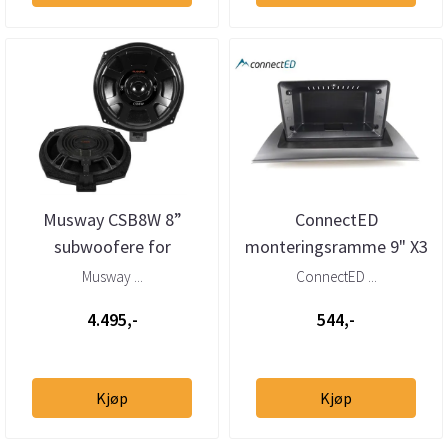
Musway CSB8W 8”
ConnectED
subwoofere for
monteringsramme 9" X3
BMW/Mini (par)
(E83) (2004 - 2010)
Musway ...
ConnectED ...
4.495,-
544,-
Kjøp
Kjøp