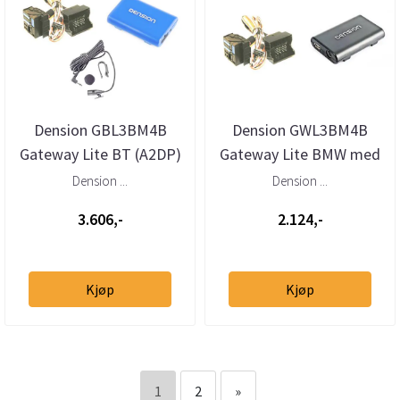
Dension GBL3BM4B
Dension GWL3BM4B
Gateway Lite BT (A2DP)
Gateway Lite BMW med
BMW og Mini med 40-
40-pins Quadlock
Dension ...
Dension ...
pins Quadlo...
3.606,-
2.124,-
Kjøp
Kjøp
1
2
»