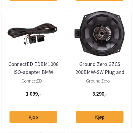
ConnectED EDBM1006
Ground Zero GZCS
ISO-adapter BMW
200BMW-SW Plug and
Quadlock
Play 8” basskit til BMW
ConnectED ...
Ground Zero ...
forlengelseskabel
1.099,-
3.290,-
Kjøp
Kjøp