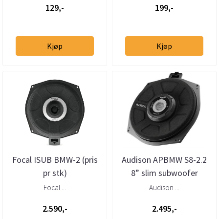
129,-
199,-
Kjøp
Kjøp
Focal ISUB BMW-2 (pris
Audison APBMW S8-2.2
pr stk)
8” slim subwoofer
BMW/Mini 2 Ohm (stk)
Focal ...
Audison ...
2.590,-
2.495,-