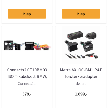
Kjøp
Kjøp
Connects2 CT10BM03
Metra AXLOC-BM1 P&P
ISO T-kabelsett BMW,
forsterkeradapter
Mini, Mercedes,
Quadlock (2000–2019)
Connects2 ...
Metra ...
Volkswagen, Po...
u/aktivt sy...
379,-
1.699,-