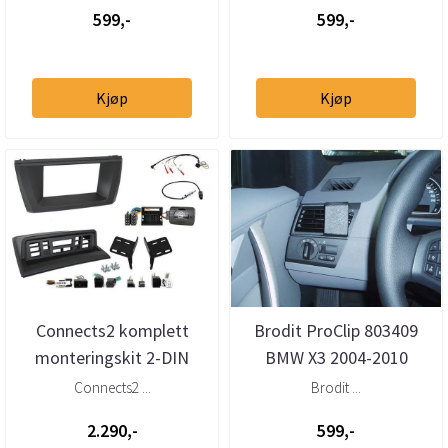
599,-
599,-
Kjøp
Kjøp
Connects2 komplett
Brodit ProClip 803409
monteringskit 2-DIN
BMW X3 2004-2010
BMW X3 (2004 - 2010)
Venstre
Connects2 ...
Brodit ...
2.290,-
599,-