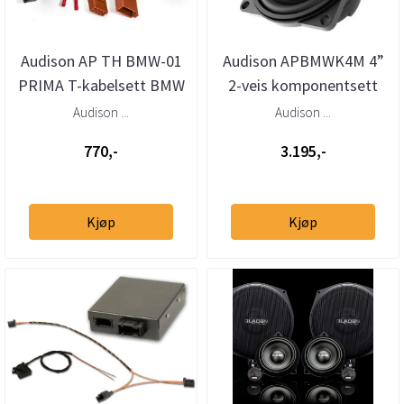
Audison AP TH BMW-01
Audison APBMWK4M 4”
PRIMA T-kabelsett BMW
2-veis komponentsett
Mini (2001–>)
for BMW, Mini, Rolls-
Audison ...
Audison ...
Royce og...
770,-
3.195,-
Kjøp
Kjøp