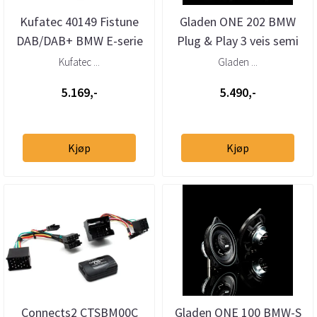
Kufatec 40149 Fistune
Gladen ONE 202 BMW
DAB/DAB+ BMW E-serie
Plug & Play 3 veis semi
m/CIC Professional
aktiv system
Kufatec ...
Gladen ...
5.169,-
5.490,-
Kjøp
Kjøp
Connects2 CTSBM00C
Gladen ONE 100 BMW-S