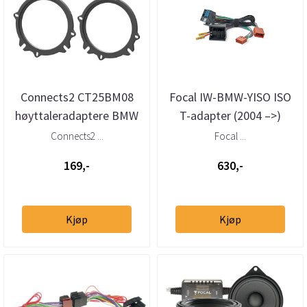
Connects2 CT25BM08
Focal IW-BMW-YISO ISO
høyttaleradaptere BMW
T-adapter (2004 –>)
3-serie 5-serie X1 X3 X5
Connects2 ...
Focal ...
169,-
630,-
Kjøp
Kjøp