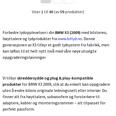
Viser
1
til
40
(av
59
produkter)
Forbedre lydopplevelsen i din
BMW X3 (2009)
med bilstereo,
høyttalere og lydprodukter fra
www.billyd.no
. Denne
generasjonen av X3 tilbyr et godt lydsystem fra fabrikk, men
kan løftes til et helt nytt nivå med våre nøye utvalgte
oppgraderingsløsninger.
Vi tilbyr
skreddersydde og plug & play-kompatible
produkter
for BMW X3 2009, slik at du enkelt kan oppgradere
uten å endre bilens originale ledningsnett eller interiør. Du
finner alt fra høyttalere, subwoofere og forsterkere til
adaptere, kabler og monteringsrammer – alt tilpasset for
perfekt passform.