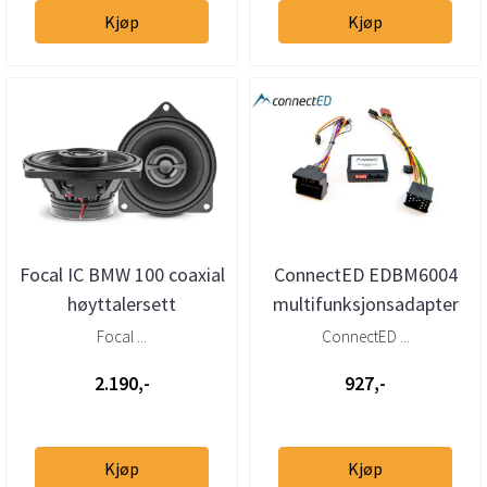
Kjøp
Kjøp
Focal IC BMW 100 coaxial
ConnectED EDBM6004
høyttalersett
multifunksjonsadapter
BMW (1994–2010)
Focal ...
ConnectED ...
2.190,-
927,-
Kjøp
Kjøp