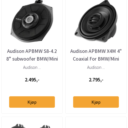
Audison APBMW S8-4.2
Audison APBMW X4M 4"
8” subwoofer BMW/Mini
Coaxial For BMW/Mini
4 Ohm (stk)
80W liten kurv
Audison ...
Audison ...
2.495,-
2.795,-
Kjøp
Kjøp