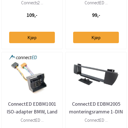
Land Rover (Quadlock)
(han) – DIN (han)
Connects2 ...
ConnectED ...
109,-
99,-
Kjøp
Kjøp
ConnectED EDBM1001
ConnectED EDBM2005
ISO-adapter BMW, Land
monteringsramme 1-DIN
Rover (Quadlock/40-pins)
BMW X3 (2004 - 2010)
ConnectED ...
ConnectED ...
(E83)